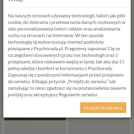
Na naszych stronach używamy technologii, takich jak pliki
cookie, do zbierania i przetwarzania danych osobowych w
952,00 zł
850,00 zł
celu personalizowania treści i reklam oraz analizowania
ruchu na stronach i w Internecie. W ten sposób
technologię tę wykorzystują również podmioty
powiązane z Psychorada.pl. Pragniemy zapoznać Cię ze
Pakiet 3 konsultacji z
Psychorada dla Firm
szczegółami stosowanych przez nas technologii oraz z
terapeutą uzależnień
przepisami, które niebawem wejdą w życie, tak aby dać Ci
pełną wiedzę i komfort w korzystaniu z Psychorady.
Zapoznaj się z poniższymi informacjami przed przejściem
do serwisu. Klikając przycisk „Przejdź do serwisu” lub
zamykając to okno zgadzasz się na postanowienia zawarte
poniżej oraz akceptujesz Regulamin serwisu
Psychorada.pl i Politykę Prywatności.
Przejdź do serwisu
RODO
Z dniem 25 maja 2018 r. rozpoczyna obowiązywanie
Rozporządzenie Parlamentu Europejskiego i Rady (UE)