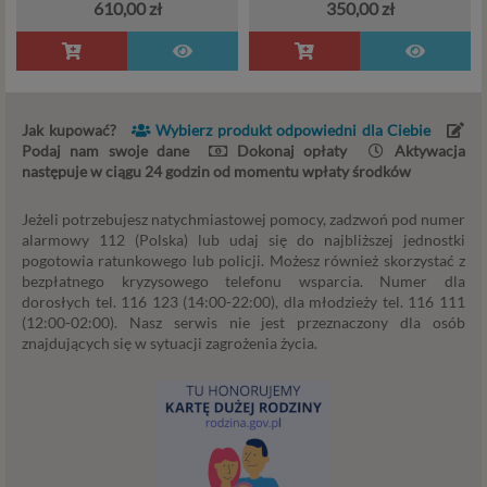
610,00 zł
350,00 zł
2016/679 z dnia 27 kwietnia 2016 r. w sprawie ochrony
osób fizycznych w związku z przetwarzaniem danych
osobowych i w sprawie swobodnego przepływu takich
danych oraz uchylenia dyrektywy 95/46/WE (określane
popularnie jako „RODO”). RODO obowiązywać będzie w
identycznym zakresie we wszystkich krajach Unii
Jak kupować?
Wybierz produkt odpowiedni dla Ciebie
Podaj nam swoje dane
Dokonaj opłaty
Aktywacja
Europejskiej, a więc także w Polsce i wprowadza szereg
następuje w ciągu 24 godzin od momentu wpłaty środków
zmian w zasadach regulujących przetwarzanie danych
osobowych, które będą miały wpływ na wiele dziedzin
Jeżeli potrzebujesz natychmiastowej pomocy, zadzwoń pod numer
życia, w tym na korzystanie z usług internetowych, takich
alarmowy 112 (Polska) lub udaj się do najbliższej jednostki
jak między innymi usługi serwisu Psychorada.pl. W tej
pogotowia ratunkowego lub policji. Możesz również skorzystać z
informacji przedstawiamy skrót najważniejszych
bezpłatnego kryzysowego telefonu wsparcia. Numer dla
zagadnień dotyczących przetwarzania Twoich danych
dorosłych tel. 116 123 (14:00-22:00), dla młodzieży tel. 116 111
osobowych, jakie może mieć miejsce po 25 maja 2018 r. w
(12:00-02:00). Nasz serwis nie jest przeznaczony dla osób
znajdujących się w sytuacji zagrożenia życia.
związku z korzystaniem z naszych usług. Prosimy Cię o jej
przeczytanie, nie zajmie to więcej niż kilka minut.
Czym są dane osobowe
Dane osobowe to, zgodnie z RODO, informacje o
zidentyfikowanej lub możliwej do zidentyfikowania