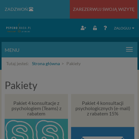
ZADZWOŃ
ZAREZERWUJ SWOJĄ WIZYTĘ
ZALOGUJ
MENU
Men
Tutaj jesteś:
Strona główna
Pakiety
Pakiety
Pakiet 4 konsultacje z
Pakiet 4 konsultacji
psychologiem (Teams) z
psychologicznych (e-mail)
rabatem
z rabatem 15%