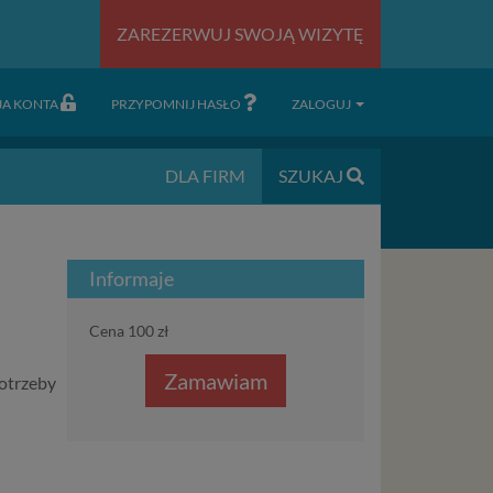
ZAREZERWUJ SWOJĄ WIZYTĘ
JA KONTA
PRZYPOMNIJ HASŁO
ZALOGUJ
DLA FIRM
SZUKAJ
Informaje
Cena 100 zł
Zamawiam
otrzeby