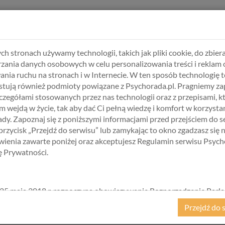
ie, wyniki badań oraz zaświadczenia uprzednio sporządzone i w
z Klienta w serwisie Psychorada po opłaceniu usługi.
ch stronach używamy technologii, takich jak pliki cookie, do zbiera
zania danych osobowych w celu personalizowania treści i reklam 
ania ruchu na stronach i w Internecie. W ten sposób technologię t
tują również podmioty powiązane z Psychorada.pl. Pragniemy z
zczegółami stosowanych przez nas technologii oraz z przepisami, k
 wejdą w życie, tak aby dać Ci pełną wiedzę i komfort w korzystan
 dokumentacji psychologicznej
w cenie
100,00 zł
.
dy. Zapoznaj się z poniższymi informacjami przed przejściem do s
 przycisk „Przejdź do serwisu” lub zamykając to okno zgadzasz się 
ienia zawarte poniżej oraz akceptujesz Regulamin serwisu Psych
kę Prywatności.
25 maja 2018 r. rozpoczyna obowiązywanie Rozporządzenie Parl
kiego i Rady (UE) 2016/679 z dnia 27 kwietnia 2016 r. w sprawie 
Przejdź do 
ycznych w związku z przetwarzaniem danych osobowych i w spraw
ego przepływu takich danych oraz uchylenia dyrektywy 95/46/