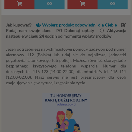
Jeśli zatem zawieramy z Tobą umowę o realizację
danej usługi, to możemy przetwarzać Twoje dane w
zakresie niezbędnym do realizacji tej umowy. W
przypadku, gdy zakładasz u nas konto, to umowa o
Jak kupować?
Wybierz produkt odpowiedni dla Ciebie
dostarczenie tego konta upoważnia nas do
Podaj nam swoje dane
Dokonaj opłaty
Aktywacja
przetwarzania danych niezbędnych do jego
następuje w ciągu 24 godzin od momentu wpłaty środków
zapewnienia (np. danych podanych przez Ciebie w
profilu tego konta). Bez tej możliwości nie bylibyśmy
Jeżeli potrzebujesz natychmiastowej pomocy, zadzwoń pod numer
w stanie zapewnić Ci usługi, a Ty nie mógłbyś z niej
alarmowy 112 (Polska) lub udaj się do najbliższej jednostki
pogotowia ratunkowego lub policji. Możesz również skorzystać z
korzystać.
bezpłatnego kryzysowego telefonu wsparcia. Numer dla
Niezbędność przetwarzania do celów wynikających
dorosłych tel. 116 123 (14:00-22:00), dla młodzieży tel. 116 111
z prawnie uzasadnionych interesów realizowanych
(12:00-02:00). Nasz serwis nie jest przeznaczony dla osób
przez administratora lub przez stronę trzecią. Ta
znajdujących się w sytuacji zagrożenia życia.
podstawa przetwarzania danych dotyczy
przypadków, gdy ich przetwarzanie jest
uzasadnione z uwagi na nasze usprawiedliwione
potrzeby, co obejmuje między innymi konieczność
zapewnienia bezpieczeństwa usługi (np.
sprawdzenie, czy do Twojego konta nie loguje się
nieuprawniona osoba), dokonanie pomiarów