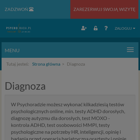
ZADZWOŃ
ZAREZERWUJ SWOJĄ WIZYTĘ
ZALOGUJ
MENU
Men
Tutaj jesteś:
Strona główna
Diagnoza
Diagnoza
W Psychoradzie możesz wykonać kilkadziesią testów
psychologicznych online, min. testy ADHD dorosłych,
diagnozę autyzmu dla dorosłych, test MOXO -
kontrola ADHD, test osobowości MMPI, testy
psychologiczne na potrzeby HR, inteligencji, opinię i
badania przed operacją bariatryczną oraztesty i opinię