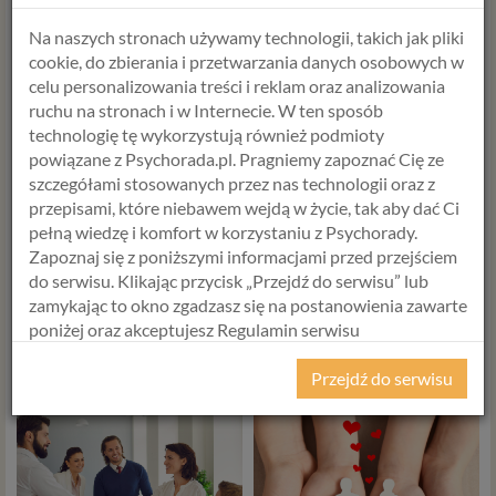
Na naszych stronach używamy technologii, takich jak pliki
cookie, do zbierania i przetwarzania danych osobowych w
celu personalizowania treści i reklam oraz analizowania
ruchu na stronach i w Internecie. W ten sposób
technologię tę wykorzystują również podmioty
powiązane z Psychorada.pl. Pragniemy zapoznać Cię ze
szczegółami stosowanych przez nas technologii oraz z
przepisami, które niebawem wejdą w życie, tak aby dać Ci
480,00 zł
450,00 zł
pełną wiedzę i komfort w korzystaniu z Psychorady.
Zapoznaj się z poniższymi informacjami przed przejściem
do serwisu. Klikając przycisk „Przejdź do serwisu” lub
zamykając to okno zgadzasz się na postanowienia zawarte
Test preferencji
Testy psychologiczne dla
poniżej oraz akceptujesz Regulamin serwisu
zawodowych on-line z
rodzin zastępczych i
Psychorada.pl i Politykę Prywatności.
wykazem zawodów i
rodziców adopcyjnych
Przejdź do serwisu
opisem (HR, rekrutacja,
RODO
młodzież, studenci)
Z dniem 25 maja 2018 r. rozpoczyna obowiązywanie
Rozporządzenie Parlamentu Europejskiego i Rady (UE)
2016/679 z dnia 27 kwietnia 2016 r. w sprawie ochrony