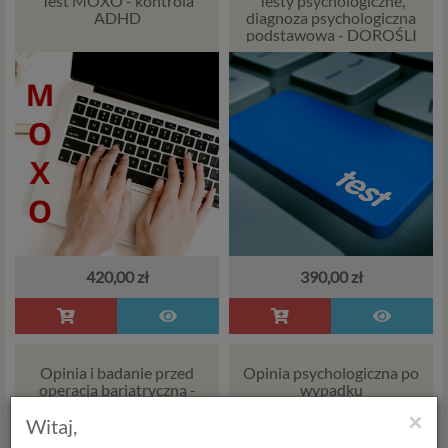
Test MOXO - kontrola
Testy psychologiczne,
ADHD
diagnoza psychologiczna
podstawowa - DOROŚLI
420,00 zł
390,00 zł
Opinia i badanie przed
Opinia psychologiczna po
operacją bariatryczną -
wypadku
psycholog i trener
×
Witaj,
żywienia