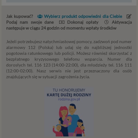
serwisu takimi danymi są np. adres e-mail, adres IP lub
Twoje dane w serwisie konsultacyjnym czy w innej
usłudze oferowanej przez Psychoradę. Dane osobowe
Jak kupować?
Wybierz produkt odpowiedni dla Ciebie
mogą być zapisywane w plikach cookies lub podobnych
Podaj nam swoje dane
Dokonaj opłaty
Aktywacja
technologiach (np. local storage) instalowanych przez nas
następuje w ciągu 24 godzin od momentu wpłaty środków
lub naszych Zaufanych Partnerów na naszych stronach i
urządzeniach, których używasz podczas korzystania z
Jeżeli potrzebujesz natychmiastowej pomocy, zadzwoń pod numer
alarmowy 112 (Polska) lub udaj się do najbliższej jednostki
naszych usług.
pogotowia ratunkowego lub policji. Możesz również skorzystać z
bezpłatnego kryzysowego telefonu wsparcia. Numer dla
Podstawa i cel przetwarzania
dorosłych tel. 116 123 (14:00-22:00), dla młodzieży tel. 116 111
(12:00-02:00). Nasz serwis nie jest przeznaczony dla osób
Przetwarzanie danych osobowych wymaga podstawy
znajdujących się w sytuacji zagrożenia życia.
prawnej. RODO przewiduje kilka rodzajów takich
podstaw prawnych dla przetwarzania danych, a w
przypadkach korzystania z naszych usług wystąpią, co do
zasady trzy z nich:
Niezbędność przetwarzania do zawarcia lub
wykonania umowy, której jesteś stroną. Umowa to,
w naszym przypadku, regulamin serwisu i
informacje na stronach ofertowych danej usługi.
Jeśli zatem zawieramy z Tobą umowę o realizację