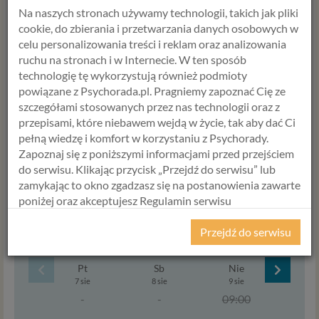
Tak wiem, że
zamawiam opinie
Na naszych stronach używamy technologii, takich jak pliki
psychologiczną, którą otrzymam
cookie, do zbierania i przetwarzania danych osobowych w
dopiero po odbyciu spotkań
celu personalizowania treści i reklam oraz analizowania
diagnostycznych
ruchu na stronach i w Internecie. W ten sposób
technologię tę wykorzystują również podmioty
Cena
powiązane z Psychorada.pl. Pragniemy zapoznać Cię ze
550,00
zł
szczegółami stosowanych przez nas technologii oraz z
przepisami, które niebawem wejdą w życie, tak aby dać Ci
Ilość
pełną wiedzę i komfort w korzystaniu z Psychorady.
Zapoznaj się z poniższymi informacjami przed przejściem
do serwisu. Klikając przycisk „Przejdź do serwisu” lub
zamykając to okno zgadzasz się na postanowienia zawarte
Specjalista
poniżej oraz akceptujesz Regulamin serwisu
Psychorada.pl i Politykę Prywatności.
Przejdź do serwisu
Termin
RODO
Pt
Sb
Nie
Po
Z dniem 25 maja 2018 r. rozpoczyna obowiązywanie
7 sie
8 sie
9 sie
10 s
Rozporządzenie Parlamentu Europejskiego i Rady (UE)
-
-
09:00
11:
2016/679 z dnia 27 kwietnia 2016 r. w sprawie ochrony
osób fizycznych w związku z przetwarzaniem danych