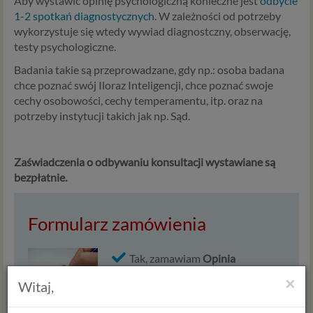
Aby wystawić opinię psychologiczną konieczne jest
odbycie
1-2 spotkań diagnostycznych
. W zależności od potrzeby
wykorzystuje się wtedy wywiad diagnostczny, obserwację,
testy psychologiczne.
Badania takie są przeprowadzane, gdy np.: osoba badana
chce poznać swój Iloraz Inteligencji, chce poznać swoje
cechy osobowości, cechy temperamentu, itp. oraz na
potrzeby instytucji takich jak np. Sąd.
Zaświadczenia o odbywaniu konsultacji wystawiane są
bezpłatnie.
Formularz zamówienia
Tak, zamawiam
Opinia
psychologiczna po diagnozie
×
Witaj,
psychologicznej
w cenie
550,00 zł
.