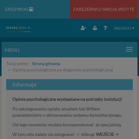
ZADZWOŃ
ZAREZERWUJ SWOJĄ WIZYTĘ
ZALOGUJ
MENU
Men
Tutaj jesteś:
Strona główna
Opinia psychologiczna po diagnozie psychologicznej
Informaje
Opinie psychologiczne wystawiane na potrzeby instytucji
Po zaksięgowaniu opłaty, emailem lub SMSem
powiadamiamy o aktywowaniu systemu konsultacyjnego.
Od tego momentu możesz korespondować ze specjalistą.
W tym celu należy sie zalogować -> kliknąć
WEJŚCIE ->