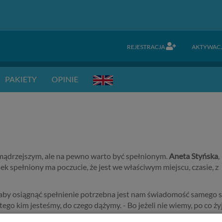
REJESTRACJA
AKTYWAC
PAKIETY
OPINIE
jmądrzejszym, ale na pewno warto być spełnionym.
Aneta Styńska
,
ek spełniony ma poczucie, że jest we właściwym miejscu, czasie, z
aby osiągnąć spełnienie potrzebna jest nam świadomość samego s
ego kim jesteśmy, do czego dążymy. - Bo jeżeli nie wiemy, po co ży
trudno mówić o jakimkolwiek spełnieniu - zaznacza.