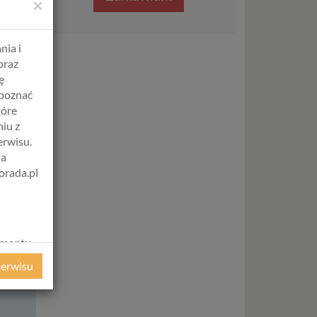
×
O
da, a w
nia i
oraz
ę
apoznać
tóre
iu z
erwisu.
na
orada.pl
amentu
ochrony
serwisu
ie
WE
ycznym