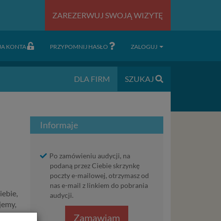
ZAREZERWUJ SWOJĄ WIZYTĘ
JA KONTA
PRZYPOMNIJ HASŁO
ZALOGUJ
DLA FIRM
SZUKAJ
Informaje
Po zamówieniu audycji, na
podaną przez Ciebie skrzynkę
poczty e-mailowej, otrzymasz od
nas e-mail z linkiem do pobrania
iebie,
audycji.
jemy,
Zamawiam