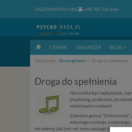
ZADZWOŃ DO NAS
+48 782 765 646
CENNIK
DIAGNOZA
BLOG
Tutaj jesteś:
Strona główna
Droga do spełnienia
Droga do spełnienia
Nie trzeba być najlepszym, na
psycholog, podkreśla, że człowi
właściwymi osobami.
Zdaniem gościa "Dobronocki", 
własnego rozwoju osobistego, t
nie wiemy, jaki jest cel, sens naszego życia, to 