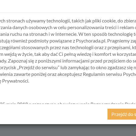
ałościowo. - Mnóstwo sfer składa się na to, że czujemy się dobrze. 
lementy naszej życiowej układanki są spójne, panuje między nimi
ko mówić o życiowym spełnieniu, gdy w jednej sferze nam się ukła
ch stronach używamy technologii, takich jak pliki cookie, do zbiera
zania danych osobowych w celu personalizowania treści i reklam 
ania ruchu na stronach i w Internecie. W ten sposób technologię t
tują również podmioty powiązane z Psychorada.pl. Pragniemy z
zczegółami stosowanych przez nas technologii oraz z przepisami, k
 wejdą w życie, tak aby dać Ci pełną wiedzę i komfort w korzystan
dy. Zapoznaj się z poniższymi informacjami przed przejściem do s
o spełnienia
w cenie
0,00 zł
.
 przycisk „Przejdź do serwisu” lub zamykając to okno zgadzasz się 
ienia zawarte poniżej oraz akceptujesz Regulamin serwisu Psych
kę Prywatności.
25 maja 2018 r. rozpoczyna obowiązywanie Rozporządzenie Parl
kiego i Rady (UE) 2016/679 z dnia 27 kwietnia 2016 r. w sprawie 
Przejdź do 
ycznych w związku z przetwarzaniem danych osobowych i w spraw
ego przepływu takich danych oraz uchylenia dyrektywy 95/46/
ane popularnie jako „RODO”). RODO obowiązywać będzie w ident