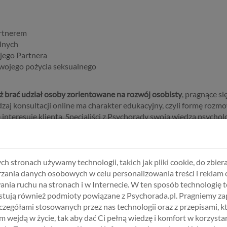
artnerem
lnych
jego Partnera
Twojego pożycia seksualnego
 brać udział osoby zorientowane na rozwój osobisty
, pragnące si
dzaj konsultacji online ma charakter edukacyjny, czyli formę rozm
interesuje klienta. Specjaliści z Psychorady swoją wiedzą psychol
 Ciebie sytuacji a także znaleźć korzystne dla Ciebie rozwiązan
ch stronach używamy technologii, takich jak pliki cookie, do zbiera
dły inne środki pomocy albo chcesz po prostu poradzić się kogoś, k
zania danych osobowych w celu personalizowania treści i reklam 
oradnia Psychologiczna "Psychorada"
, będzie dla Ciebie doskonał
ania ruchu na stronach i w Internecie. W ten sposób technologię t
tują również podmioty powiązane z Psychorada.pl. Pragniemy z
zczegółami stosowanych przez nas technologii oraz z przepisami, k
 wejdą w życie, tak aby dać Ci pełną wiedzę i komfort w korzystan