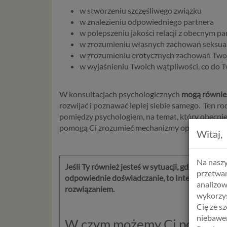
w stworzeniu szczęśliwego związku
w znalezieniu odpowiedniego partnera
w polepszeniu jakości relacji z obecnym p
w zrozumieniu własnych zachowań seksua
w zrozumieniu erotycznych zachowań Two
w wyjaśnieniu Twoich wątpliwości, co do 
W konsultacjach psychologicznych
mogą również
rozwijać i poznawać lepiej siebie samego. Ten ro
pomiędzy psychologiem, na temat, który obecnie 
pomogą Ci zrozumieć mechanizmy opisywanej przez
Witaj,
Na naszy
Jeśli Ty również jesteś w sytuacji, gdzie zawio
przetwar
odpowiednie doświadczanie, to
Internetowa P
analizow
rozwiązaniem.
wykorzys
Cię ze s
niebawem
W czym możemy Ci pomóc?