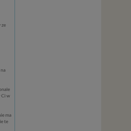
liwej do
wisu
 ze
osobowe
local
szych
ług.
 na
ewiduje
:
nale
j jesteś
y Ci w
cje na
owę o
e
nie ma
as konto,
ie te
ia