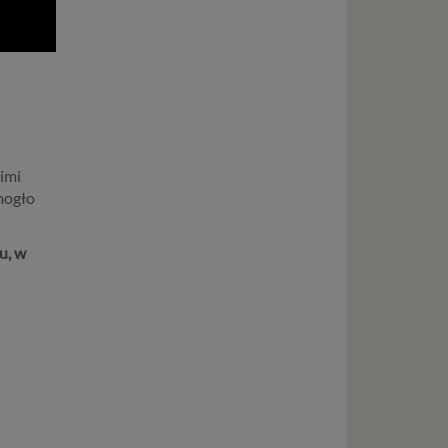
imi
mogło
u, w