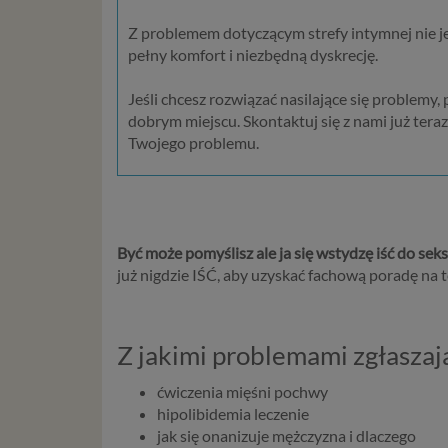
da
w p
Z problemem dotyczącym strefy intymnej nie jes
usł
pełny komfort i niezbędną dyskrecję.
Ni
in
Jeśli chcesz rozwiązać nasilające się problemy,
po
dobrym miejscu. Skontaktuj się z nami już ter
je
Twojego problemu.
mi
sp
do
do
tr
Być może pomyślisz ale ja się wstydzę iść do sek
usł
już nigdzie IŚĆ, aby uzyskać fachową poradę na
int
Ps
Tw
Z jakimi problemami zgłaszają
re
re
ćwiczenia mięśni pochwy
Two
hipolibidemia leczenie
ch
jak się onanizuje mężczyzna i dlaczego