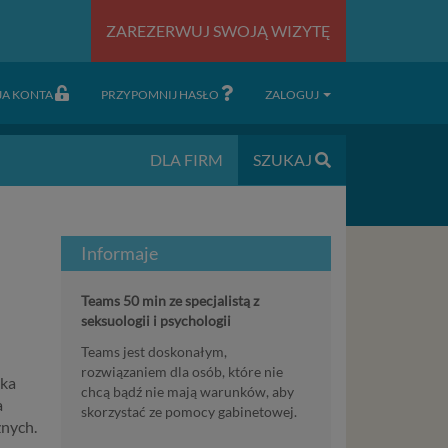
ZAREZERWUJ SWOJĄ WIZYTĘ
JA KONTA
PRZYPOMNIJ HASŁO
ZALOGUJ
DLA FIRM
SZUKAJ
Informaje
Teams 50 min ze specjalistą z
seksuologii i psychologii
Teams jest doskonałym,
rozwiązaniem dla osób, które nie
lka
chcą bądź nie mają warunków, aby
a
skorzystać ze pomocy gabinetowej.
znych.