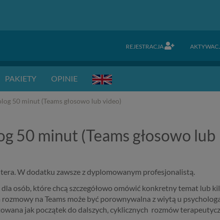
REJESTRACJA
AKTYWAC
PAKIETY
OPINIE
olog 50 minut (Teams głosowo lub video)
log 50 minut (Teams głosowo lub
era. W dodatku zawsze z dyplomowanym profesjonalistą.
 dla osób, które chcą szczegółowo omówić konkretny temat lub ki
a rozmowy na Teams może być porownywalna z wiytą u psycholog
owana jak początek do dalszych, cyklicznych rozmów terapeutyc