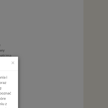
ę
owy
ogiczną
ia.
×
nia i
to ma
oraz
ym
ę
apoznać
tóre
iu z