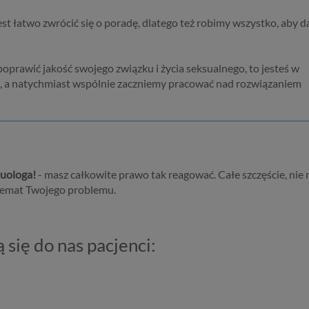
nych niezbędnych do jego zapewnienia (np. danych podanych prze
rofilu tego konta). Bez tej możliwości nie bylibyśmy w stanie zape
t łatwo zwrócić się o poradę, dlatego też robimy wszystko, aby d
ugi, a Ty nie mógłbyś z niej korzystać.
ezbędność przetwarzania do celów wynikających z prawnie uzasa
teresów realizowanych przez administratora lub przez stronę trzeci
 poprawić jakość swojego związku i życia seksualnego, to jesteś w
dstawa przetwarzania danych dotyczy przypadków, gdy ich przet
az, a natychmiast wspólnie zaczniemy pracować nad rozwiązaniem
st uzasadnione z uwagi na nasze usprawiedliwione potrzeby, co ob
ędzy innymi konieczność zapewnienia bezpieczeństwa usługi (np.
rawdzenie, czy do Twojego konta nie loguje się nieuprawniona oso
konanie pomiarów statystycznych, ulepszania naszych usług i
pasowania ich do potrzeb i wygody użytkowników (np. personali
eści w usługach) jak również prowadzenie marketingu i promocji w
suologa!
- masz całkowite prawo tak reagować. Całe szczęście, nie
ug administratora Psychorada.pl w serwisie administratora (np. je
 temat Twojego problemu.
eresujesz się psychologią dziecka i oglądasz materiały na ten tema
ychorada.pl to możemy Ci wyświetlić reklamę na podobny temat).
oja dobrowolna zgoda. Aby móc pokazać interesujące Cię oferty
 się do nas pacjenci:
klamowe (np. produktu lub usługi, których możesz potrzebować)
klamodawcy i ich przedstawiciele muszą mieć możliwość przetwar
ich danych. Udzielenie takiej zgody jest całkowicie dobrowolne, i j
cesz, nie musisz jej udzielać. Dzięki naszemu rozwiązaniu masz rów