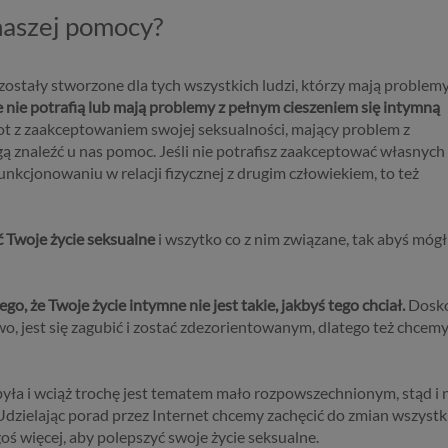
ą dane osobowe
naszej pomocy?
bowe to, zgodnie z RODO, informacje o zidentyfikowanej lub moż
ikowania osobie fizycznej. W przypadku korzystania z naszego ser
anymi są np. adres e-mail, adres IP lub Twoje dane w serwisie
ostały stworzone dla tych wszystkich ludzi, którzy mają problemy
cyjnym czy w innej usłudze oferowanej przez Psychoradę. Dane 
ie potrafią lub mają problemy z pełnym cieszeniem się intymną
 zapisywane w plikach cookies lub podobnych technologiach (np. 
pot z zaakceptowaniem swojej seksualności, mający problem z
 instalowanych przez nas lub naszych Zaufanych Partnerów na na
ą znaleźć u nas pomoc. Jeśli nie potrafisz zaakceptować własnych
 i urządzeniach, których używasz podczas korzystania z naszych us
kcjonowaniu w relacji fizycznej z drugim człowiekiem, to też
wa i cel przetwarzania
Twoje życie seksualne
i wszytko co z nim związane, tak abyś mógł
rzanie danych osobowych wymaga podstawy prawnej. RODO prz
dzajów takich podstaw prawnych dla przetwarzania danych, a w
ach korzystania z naszych usług wystąpią, co do zasady trzy z nich
ego, że Twoje życie intymne nie jest takie, jakbyś tego chciał.
Dosko
ezbędność przetwarzania do zawarcia lub wykonania umowy, które
two, jest się zagubić i zostać zdezorientowanym, dlatego też chcem
roną. Umowa to, w naszym przypadku, regulamin serwisu i informa
ronach ofertowych danej usługi. Jeśli zatem zawieramy z Tobą um
alizację danej usługi, to możemy przetwarzać Twoje dane w zakresi
yła i wciąż trochę jest tematem mało rozpowszechnionym, stąd i 
ezbędnym do realizacji tej umowy. W przypadku, gdy zakładasz u n
Udzielając porad przez Internet chcemy zachęcić do zmian wszystk
 umowa o dostarczenie tego konta upoważnia nas do przetwarzan
oś więcej, aby polepszyć swoje życie seksualne.