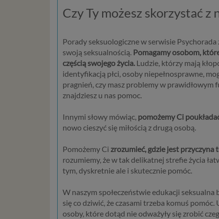
Czym s
Czy Ty możesz skorzystać z 
Dane oso
zidentyf
takimi d
Porady seksuologiczne w serwisie Psychorada z
konsulta
swoją seksualnością.
Pomagamy osobom, które n
mogą być
częścią swojego życia.
Ludzie, którzy mają kło
storage)
identyfikacją płci, osoby niepełnosprawne, mog
stronach
pragnień, czy masz problemy w prawidłowym fun
znajdziesz u nas pomoc.
Podsta
Innymi słowy mówiąc,
pomożemy Ci poukładać 
Przetwa
nowo cieszyć się miłością z drugą osobą.
kilka ro
przypadk
Pomożemy Ci
zrozumieć, gdzie jest przyczyna t
Ni
rozumiemy, że w tak delikatnej strefie życia ła
st
tym, dyskretnie ale i skutecznie pomóc.
st
re
W naszym społeczeństwie edukacji seksualna b
ni
się co dziwić, że czasami trzeba komuś pomóc. 
to
osoby, które dotąd nie odważyły się zrobić czeg