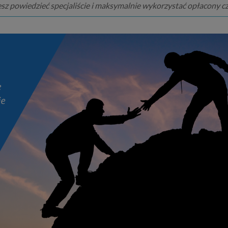
esz powiedzieć specjaliście i maksymalnie wykorzystać opłacony cz