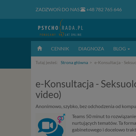
ZADZWOŃ DO NAS
+48 782 765 646
CENNIK
DIAGNOZA
BLOG
Tutaj jesteś:
Strona główna
e-Konsultacja - Seksu
e-Konsultacja - Seksuo
video)
Anonimowo, szybko, bez odchodzenia od komput
Teams 50 minut to rozwiązanie
nurtujących tematów. Ta form
gabinetowego i docelowo trakt