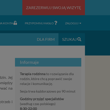
ZAREZERWUJ SWOJĄ WIZYTĘ
JA KONTA
PRZYPOMNIJ HASŁO
ZALOGUJ
DLA FIRM
SZUKAJ
Informaje
Terapia rodzinna
to rozwiązanie dla
zin. Jej
rodzin, które chcą poprawić swoje
omiędzy
relacje i komunikację.
ywać na
Sesja trwa każdorazowo po 90 minut
Godziny przyjęć specjalistów
otrzeb i
(według czas polskiego)
8:30-22:00