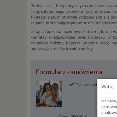
Podczas sesji terapeutycznych rodzina ma sza
Terapeuta pomaga członkom rodziny zrozumieć s
skuteczniejszych strategii radzenia sobie z p
zadania, które mają wspierać proces zmiany i wz
Terapia rodzinna może być skuteczną formą wsp
konflikty międzypokoleniowe, trudności w ko
członków rodziny. Poprzez wspólną pracę na
poprawy jakości życia całej rodziny.
Formularz zamówienia
Tak, zamawiam
e-Konsu
Witaj,
Na naszy
przetwar
analizow
Cena
350,00
zł