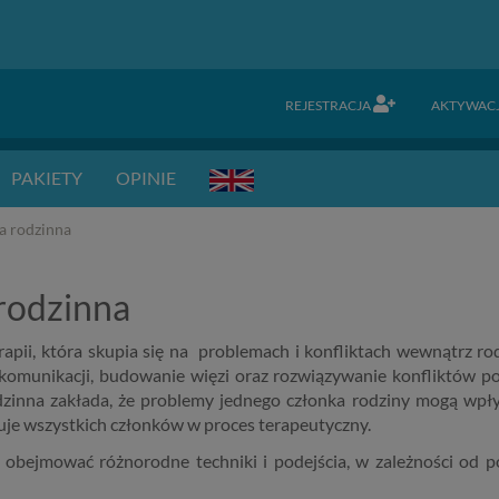
REJESTRACJA
AKTYWAC
PAKIETY
OPINIE
ia rodzinna
 rodzinna
rapii, która skupia się na problemach i konfliktach wewnątrz rod
komunikacji, budowanie więzi oraz rozwiązywanie konfliktów p
odzinna zakłada, że problemy jednego członka rodziny mogą wpł
żuje wszystkich członków w proces terapeutyczny.
 obejmować różnorodne techniki i podejścia, w zależności od p