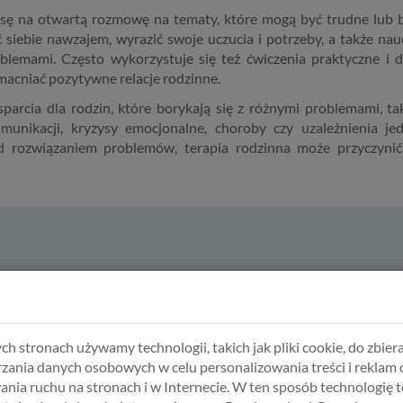
nsę na otwartą rozmowę na tematy, które mogą być trudne lub b
iebie nawzajem, wyrazić swoje uczucia i potrzeby, a także nau
roblemami. Często wykorzystuje się też ćwiczenia praktyczne i
macniać pozytywne relacje rodzinne.
arcia dla rodzin, które borykają się z różnymi problemami, ta
munikacji, kryzysy emocjonalne, choroby czy uzależnienia je
d rozwiązaniem problemów, terapia rodzinna może przyczynić
ltacja - Terapia rodzinna
w cenie
350,00 zł
.
ch stronach używamy technologii, takich jak pliki cookie, do zbiera
zania danych osobowych w celu personalizowania treści i reklam 
ania ruchu na stronach i w Internecie. W ten sposób technologię t