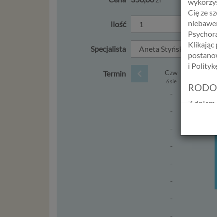
wykorzys
Cię ze s
niebawem
Ilość
Psychora
Klikając
Specjalista
postanow
i Polity
Czw
Termin
6 sie
RODO
-
Z dniem 
-
Europejs
osób fiz
-
swobodn
(określ
-
zakresie 
-
wprowadz
osobowyc
-
usług in
-
informac
przetwar
-