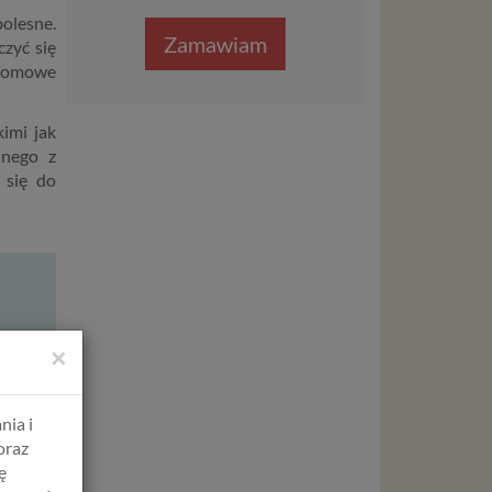
olesne.
Zamawiam
czyć się
 domowe
kimi jak
dnego z
 się do
×
nia i
oraz
ę