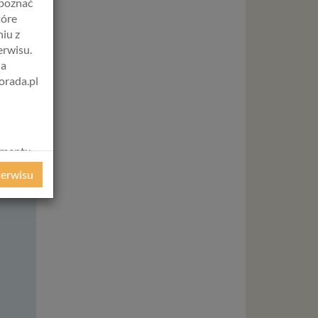
apoznać
tóre
iu z
erwisu.
na
orada.pl
Wt
Śr
Czw
Pt
11 sie
12 sie
13 sie
14 si
08:00
08:00
08:00
08:
amentu
08:30
08:30
08:30
08:
ochrony
serwisu
ie
09:00
09:00
09:00
09:
WE
ycznym
09:30
09:30
09:30
09:
12:00
12:00
12:00
12:
ystanie z
12:30
12:30
12:30
12:
l. W tej
16:00
16:00
16:00
16:
aja
16:30
16:30
16:30
16: