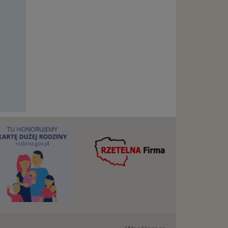
tanie,
17:00
17:00
17:00
17:
17:30
17:30
17:30
17:
liwej do
wisu
osobowe
local
szych
ług.
ewiduje
:
j jesteś
cje na
owę o