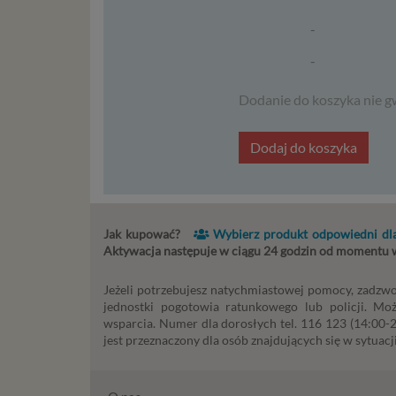
2018 r. 
nie zajmi
-
-
Czym s
Dane oso
Dodanie do koszyka nie g
zidentyf
takimi d
Dodaj do koszyka
konsulta
mogą być
storage)
stronach
Jak kupować?
Wybierz produkt odpowiedni dla
Podsta
Aktywacja następuje w ciągu 24 godzin od momentu
Przetwa
Jeżeli potrzebujesz natychmiastowej pomocy, zadzwo
kilka ro
jednostki pogotowia ratunkowego lub policji. Mo
przypadk
wsparcia. Numer dla dorosłych tel. 116 123 (14:00-22
jest przeznaczony dla osób znajdujących się w sytuacji
Ni
st
st