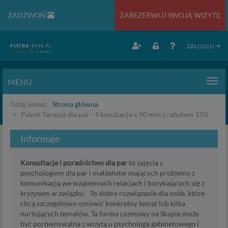
ZADZWOŃ
ZAREZERWUJ SWOJĄ WIZYTĘ
ZALOGUJ
MENU
Men
Tutaj jesteś:
Strona główna
Pakiet Terapia dla par - 4 kosultacje x 90 min z rabatem 15%
Informaje
Konsultacje i poradnictwo dla par
to zajęcia z
psychologiem dla par i małżeństw mających problemy z
komunikacją we wzajemnych relacjach i borykających się z
kryzysem w związku. To dobre rozwiązanie dla osób, które
chcą szczegółowo omówić konkretny temat lub kilka
nurtujących tematów. Ta forma rozmowy na Skypie może
być porównywalna z wizytą u psychologa gabinetowego i