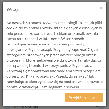
zapłacisz 952 zł
×
Witaj,
Formularz zamówienia
Na naszych stronach używamy technologii, takich jak pliki
cookie, do zbierania i przetwarzania danych osobowych w
Tak, zamawiam
Pakiet Terapia
celu personalizowania treści i reklam oraz analizowania
dla par - 4 kosultacje x 90 min z
ruchu na stronach i w Internecie. W ten sposób
rabatem 15%
w cenie
952,00 zł
.
technologię tę wykorzystują również podmioty
powiązane z Psychorada.pl. Pragniemy zapoznać Cię ze
szczegółami stosowanych przez nas technologii oraz z
przepisami, które niebawem wejdą w życie, tak aby dać Ci
Cena
pełną wiedzę i komfort w korzystaniu z Psychorady.
952,00
zł
Zapoznaj się z poniższymi informacjami przed przejściem
do serwisu. Klikając przycisk „Przejdź do serwisu” lub
Ilość
zamykając to okno zgadzasz się na postanowienia zawarte
poniżej oraz akceptujesz Regulamin serwisu
Psychorada.pl i Politykę Prywatności.
Przejdź do serwisu
Specjalista
RODO