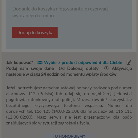
Dane osobowe to, zgodnie z RODO, informacje o
Dodanie do koszyka nie gwarantuje rezerwacji
zidentyfikowanej lub możliwej do zidentyfikowania
wybranego terminu.
osobie fizycznej. W przypadku korzystania z naszego
serwisu takimi danymi są np. adres e-mail, adres IP lub
Twoje dane w serwisie konsultacyjnym czy w innej
Dodaj do koszyka
usłudze oferowanej przez Psychoradę. Dane osobowe
mogą być zapisywane w plikach cookies lub podobnych
technologiach (np. local storage) instalowanych przez nas
lub naszych Zaufanych Partnerów na naszych stronach i
Jak kupować?
Wybierz produkt odpowiedni dla Ciebie
urządzeniach, których używasz podczas korzystania z
Podaj nam swoje dane
Dokonaj opłaty
Aktywacja
naszych usług.
następuje w ciągu 24 godzin od momentu wpłaty środków
Podstawa i cel przetwarzania
Jeżeli potrzebujesz natychmiastowej pomocy, zadzwoń pod numer
alarmowy 112 (Polska) lub udaj się do najbliższej jednostki
Przetwarzanie danych osobowych wymaga podstawy
pogotowia ratunkowego lub policji. Możesz również skorzystać z
prawnej. RODO przewiduje kilka rodzajów takich
bezpłatnego kryzysowego telefonu wsparcia. Numer dla
podstaw prawnych dla przetwarzania danych, a w
dorosłych tel. 116 123 (14:00-22:00), dla młodzieży tel. 116 111
przypadkach korzystania z naszych usług wystąpią, co do
(12:00-02:00). Nasz serwis nie jest przeznaczony dla osób
zasady trzy z nich:
znajdujących się w sytuacji zagrożenia życia.
Niezbędność przetwarzania do zawarcia lub