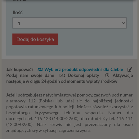
Z dniem 25 maja 2018 r. rozpoczyna obowiązywanie
Ilość
Rozporządzenie Parlamentu Europejskiego i Rady (UE)
2016/679 z dnia 27 kwietnia 2016 r. w sprawie ochrony
osób fizycznych w związku z przetwarzaniem danych
osobowych i w sprawie swobodnego przepływu takich
Dodaj do koszyka
danych oraz uchylenia dyrektywy 95/46/WE (określane
popularnie jako „RODO”). RODO obowiązywać będzie w
identycznym zakresie we wszystkich krajach Unii
Europejskiej, a więc także w Polsce i wprowadza szereg
zmian w zasadach regulujących przetwarzanie danych
Jak kupować?
Wybierz produkt odpowiedni dla Ciebie
osobowych, które będą miały wpływ na wiele dziedzin
Podaj nam swoje dane
Dokonaj opłaty
Aktywacja
życia, w tym na korzystanie z usług internetowych, takich
następuje w ciągu 24 godzin od momentu wpłaty środków
jak między innymi usługi serwisu Psychorada.pl. W tej
informacji przedstawiamy skrót najważniejszych
Jeżeli potrzebujesz natychmiastowej pomocy, zadzwoń pod numer
alarmowy 112 (Polska) lub udaj się do najbliższej jednostki
zagadnień dotyczących przetwarzania Twoich danych
pogotowia ratunkowego lub policji. Możesz również skorzystać z
osobowych, jakie może mieć miejsce po 25 maja 2018 r. w
bezpłatnego kryzysowego telefonu wsparcia. Numer dla
związku z korzystaniem z naszych usług. Prosimy Cię o jej
dorosłych tel. 116 123 (14:00-22:00), dla młodzieży tel. 116 111
przeczytanie, nie zajmie to więcej niż kilka minut.
(12:00-02:00). Nasz serwis nie jest przeznaczony dla osób
znajdujących się w sytuacji zagrożenia życia.
Czym są dane osobowe