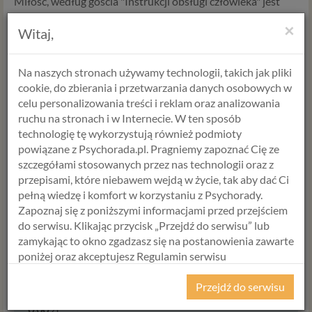
Miłość, według gościa "Instrukcji obsługi człowieka" jest
postawą, stanem ducha, który mamy, gdy patrzymy na
×
Witaj,
drugą osobę. – Jeżeli para, mimo różnych spięć i burz
życiowych postanowi zdjąć z oczu klapki, które ja nazywam
ego, bo ego to jest walka o władzę i rację, mają szansę zacząć
Na naszych stronach używamy technologii, takich jak pliki
patrzeć na siebie wzajemnie oczami wewnętrznymi –
cookie, do zbierania i przetwarzania danych osobowych w
wyjaśniła.
celu personalizowania treści i reklam oraz analizowania
ruchu na stronach i w Internecie. W ten sposób
Ale obydwoje muszą się odsłonić. I przestać walczyć.
technologię tę wykorzystują również podmioty
powiązane z Psychorada.pl. Pragniemy zapoznać Cię ze
szczegółami stosowanych przez nas technologii oraz z
Formularz zamówienia
przepisami, które niebawem wejdą w życie, tak aby dać Ci
pełną wiedzę i komfort w korzystaniu z Psychorady.
Tak, zamawiam
Żeglujmy w tym
Zapoznaj się z poniższymi informacjami przed przejściem
samym kierunku
w cenie
0,00 zł
.
do serwisu. Klikając przycisk „Przejdź do serwisu” lub
zamykając to okno zgadzasz się na postanowienia zawarte
poniżej oraz akceptujesz Regulamin serwisu
Psychorada.pl i Politykę Prywatności.
Cena
Przejdź do serwisu
RODO
0,00
zł