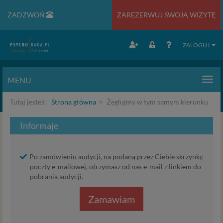
ZADZWOŃ
ZAREZERWUJ SWOJĄ WIZYTĘ
ZALOGUJ
MENU
Men
Tutaj jesteś:
Strona główna
Żeglujmy w tym samym kierunku
Informaje
Po zamówieniu audycji, na podaną przez Ciebie skrzynkę
poczty e-mailowej, otrzymasz od nas e-mail z linkiem do
pobrania audycji.
Zamawiam