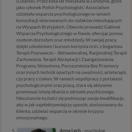
(Gdańsk). Przez kilka lat mieszkała w Londynie, gdzie
w stanie zapewnić Ci usługi, a Ty nie mógłbyś z niej
jako członek Polish Psychologists’ Association
korzystać.
udzielała wsparcia psychologicznego w ramach
Niezbędność przetwarzania do celów wynikających
konsultacji skierowanych do rodaków mieszkających
z prawnie uzasadnionych interesów realizowanych
na Wyspach Brytyjskich. Obecnie prowadzi Gabinet
przez administratora lub przez stronę trzecią. Ta
Wsparcia Psychologicznego w Iławie, oferując pomoc
podstawa przetwarzania danych dotyczy
osobom dorosłym oraz młodzieży. W swojej pracy,
przypadków, gdy ich przetwarzanie jest
dzięki szkoleniom i kursom korzysta m.in. z bogactwa
uzasadnione z uwagi na nasze usprawiedliwione
Terapii Poznawczo – Behawioralnej, Racjonalnej Terapii
potrzeby, co obejmuje między innymi konieczność
Zachowania, Terapii Akceptacji i Zaangażowania,
zapewnienia bezpieczeństwa usługi (np.
Programu Simontona, Porozumienia Bez Przemocy
sprawdzenie, czy do Twojego konta nie loguje się
oraz innych technik opartych na uważności, arteterapii,
nieuprawniona osoba), dokonanie pomiarów
czy pracy z ciałem. W ramach współpracy z portalami
statystycznych, ulepszania naszych usług i
psychologicznymi oraz prasą, stara się aktywnie
dopasowania ich do potrzeb i wygody
promować istotę dbania o zdrowie psychicznego.
użytkowników (np. personalizowanie treści w
Nieustannie kształci się podnosząc swoje kwalifikacje,
usługach) jak również prowadzenie marketingu i
aby w jak najefektywniejszy sposób, dostosowany do
promocji własnych usług administratora
klienta, udzielać wsparcia w okresie kryzysu
Psychorada.pl w serwisie administratora (np. jeśli
emocjonalnego.
interesujesz się psychologią dziecka i oglądasz
materiały na ten temat w Psychorada.pl to możemy
Anna Lech
- psycholog,