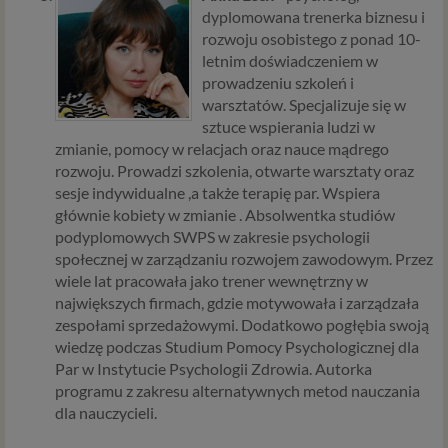
Ci wyświetlić reklamę na podobny temat).
dyplomowana trenerka biznesu i
Twoja dobrowolna zgoda. Aby móc pokazać
rozwoju osobistego z ponad 10-
interesujące Cię oferty reklamowe (np. produktu lub
letnim doświadczeniem w
usługi, których możesz potrzebować) reklamodawcy
prowadzeniu szkoleń i
i ich przedstawiciele muszą mieć możliwość
warsztatów. Specjalizuje się w
przetwarzania Twoich danych. Udzielenie takiej
sztuce wspierania ludzi w
zgody jest całkowicie dobrowolne, i jeśli nie chcesz,
zmianie, pomocy w relacjach oraz nauce mądrego
nie musisz jej udzielać. Dzięki naszemu rozwiązaniu
rozwoju. Prowadzi szkolenia, otwarte warsztaty oraz
masz również możliwość ograniczenia zakresu lub
sesje indywidualne ,a także terapię par. Wspiera
zmiany zgody w dowolnym momencie.
głównie kobiety w zmianie . Absolwentka studiów
podyplomowych SWPS w zakresie psychologii
Twoje dane, w ramach naszych usług, przetwarzane będą
społecznej w zarządzaniu rozwojem zawodowym. Przez
wyłącznie w przypadku posiadania przez nas lub inny
wiele lat pracowała jako trener wewnętrzny w
podmiot przetwarzający dane jednej z dopuszczonych
największych firmach, gdzie motywowała i zarządzała
przez RODO podstaw prawnych i wyłącznie w celu
zespołami sprzedażowymi. Dodatkowo pogłębia swoją
dostosowanym do danej podstawy, zgodnie z opisem
wiedzę podczas Studium Pomocy Psychologicznej dla
powyżej. Twoje dane przetwarzane będą do czasu
Par w Instytucie Psychologii Zdrowia. Autorka
istnienia podstawy do ich przetwarzania – czyli w
programu z zakresu alternatywnych metod nauczania
przypadku udzielenia zgody do momentu jej cofnięcia,
dla nauczycieli.
ograniczenia lub innych działań z Twojej strony
ograniczających tę zgodę, w przypadku niezbędności