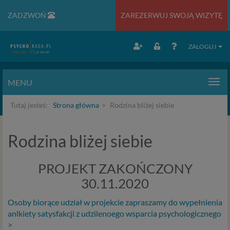
ZADZWOŃ
ZAREZERWUJ SWOJĄ WIZYTĘ
ZALOGUJ
MENU
Men
Tutaj jesteś:
Strona główna
Rodzina bliżej siebie
Rodzina bliżej siebie
PROJEKT ZAKOŃCZONY
30.11.2020
Osoby biorące udział w projekcie zapraszamy do wypełnienia
anlkiety satysfakcji z udzilenoego wsparcia psychologicznego
>