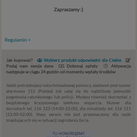
danych do wykonania umowy – przez czas jej
Zapraszamy :)
wykonywania, a w przypadku, gdy podstawą
przetwarzania danych jest uzasadniony interes
administratora – do czasu istnienia tego uzasadnionego
interesu.
Regulamin >
Administratorzy
Administratorami Twoich danych osobowych Psychology
Jak kupować?
Wybierz produkt odpowiedni dla Ciebie
Consulting Aneta Styńska właściciel serwisu
Podaj nam swoje dane
Dokonaj opłaty
Aktywacja
internetowego Psychorada.pl. Pełne dane administratora
następuje w ciągu 24 godzin od momentu wpłaty środków
możesz sprawdzić wchodząc na podstrone Kontakt.
Znajdziesz tam również informację o naszych Zaufanych
Jeżeli potrzebujesz natychmiastowej pomocy, zadzwoń pod numer
Partnerach, czyli firmach i innych podmiotów, z którymi
alarmowy 112 (Polska) lub udaj się do najbliższej jednostki
współpracujemy głównie w zakresie administracyjnym,
pogotowia ratunkowego lub policji. Możesz również skorzystać z
technologicznym koniecznym do prowadzenia serwisu i
bezpłatnego kryzysowego telefonu wsparcia. Numer dla
marketingowym.
dorosłych tel. 116 123 (14:00-22:00), dla młodzieży tel. 116 111
(12:00-02:00). Nasz serwis nie jest przeznaczony dla osób
znajdujących się w sytuacji zagrożenia życia.
Przekazywanie danych
Twoje dane będą przetwarzać Psychology Consulting