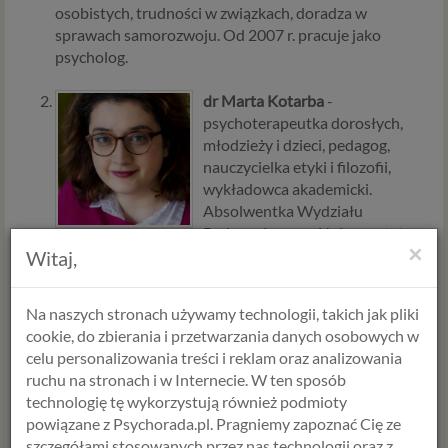
osobistych, trudności w związkach, doradza w
sprawach samorozwoju. Od 2007 r. pracuje jako
psycholog.
dr Marta Kotarba
-
psychoterapeutka dorosłych,
młodzieży i dzieci, pedagog,
nauczycielka etyki i filozofii,
wykładowca akademicki.
Absolwentka Wydziału
Pedagogicznego Uniwersytetu
×
Warszawskiego. W 2008 roku uzyskała tytuł doktora
Witaj,
nauk humanistycznych, a następnie uzupełniła
wykształcenie o studia filozoficzne. Ukończyła
Na naszych stronach używamy technologii, takich jak pliki
całościowy kurs psychoterapii analitycznej,
cookie, do zbierania i przetwarzania danych osobowych w
organizowany przez Polskie Towarzystwo Psychologii
celu personalizowania treści i reklam oraz analizowania
Analitycznej (członka Polskiej Rady Psychoterapii).
ruchu na stronach i w Internecie. W ten sposób
Obecnie realizuje indywidualną ścieżkę szkoleniową
technologię tę wykorzystują również podmioty
w Międzynarodowym Stowarzyszeniu Psychologii
powiązane z Psychorada.pl. Pragniemy zapoznać Cię ze
Analitycznej (International Association for Analytical
szczegółami stosowanych przez nas technologii oraz z