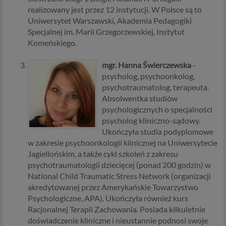
osobowych, które będą miały wpływ na wiele dziedzin
realizowany jest przez 12 instytucji. W Polsce są to
życia, w tym na korzystanie z usług internetowych, takich
Uniwersytet Warszawski, Akademia Pedagogiki
jak między innymi usługi serwisu Psychorada.pl. W tej
Specjalnej im. Marii Grzegorzewskiej, Instytut
informacji przedstawiamy skrót najważniejszych
Komeńskiego.
zagadnień dotyczących przetwarzania Twoich danych
osobowych, jakie może mieć miejsce po 25 maja 2018 r. w
mgr. Hanna Świerczewska
-
związku z korzystaniem z naszych usług. Prosimy Cię o jej
psycholog, psychoonkolog,
przeczytanie, nie zajmie to więcej niż kilka minut.
psychotraumatolog, terapeuta.
Absolwentka studiów
Czym są dane osobowe
psychologicznych o specjalności
Dane osobowe to, zgodnie z RODO, informacje o
psycholog kliniczno-sądowy.
zidentyfikowanej lub możliwej do zidentyfikowania
Ukończyła studia podyplomowe
osobie fizycznej. W przypadku korzystania z naszego
w zakresie psychoonkologii klinicznej na Uniwersytecie
serwisu takimi danymi są np. adres e-mail, adres IP lub
Jagiellońskim, a także cykl szkoleń z zakresu
Twoje dane w serwisie konsultacyjnym czy w innej
psychotraumatologii dziecięcej (ponad 200 godzin) w
usłudze oferowanej przez Psychoradę. Dane osobowe
National Child Traumatic Stress Network (organizacji
mogą być zapisywane w plikach cookies lub podobnych
akredytowanej przez Amerykańskie Towarzystwo
technologiach (np. local storage) instalowanych przez nas
Psychologiczne, APA). Ukończyła również kurs
lub naszych Zaufanych Partnerów na naszych stronach i
Racjonalnej Terapii Zachowania. Posiada kilkuletnie
urządzeniach, których używasz podczas korzystania z
doświadczenie kliniczne i nieustannie podnosi swoje