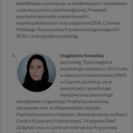
naszych usług.
kwalifikacje uczestnicząc w konferencjach i szkoleniach
z zakresu pomocy psychologicznej. Prowadzi
Podstawa i cel przetwarzania
psychoterapie osób uzależnionych i
współuzależnionych oraz pacjentów DDA. Członek
Przetwarzanie danych osobowych wymaga podstawy
Polskiego Towarzystwa Psychoonkologicznego.Od
prawnej. RODO przewiduje kilka rodzajów takich
2010 r. pracuje jako psycholog.
podstaw prawnych dla przetwarzania danych, a w
przypadkach korzystania z naszych usług wystąpią, co do
zasady trzy z nich:
Magdalena Kowalska
–
Niezbędność przetwarzania do zawarcia lub
psycholog. Tytuł magistra
wykonania umowy, której jesteś stroną. Umowa to,
psychologii uzyskała w 2013 roku
w naszym przypadku, regulamin serwisu i
w obecnym Uniwersytecie SWPS
informacje na stronach ofertowych danej usługi.
w Sopocie, kształcąc się w
Jeśli zatem zawieramy z Tobą umowę o realizację
specjalizacji z psychologii
danej usługi, to możemy przetwarzać Twoje dane w
klinicznej oraz psychologii
zakresie niezbędnym do realizacji tej umowy. W
zarządzania i organizacji. Praktykę zawodową
przypadku, gdy zakładasz u nas konto, to umowa o
zdobywała m.in. w Wojewódzkim Szpitalu
dostarczenie tego konta upoważnia nas do
Psychiatrycznym w Gdańsku, Stowarzyszeniu na Rzecz
przetwarzania danych niezbędnych do jego
Osób z Kryzysami Psychicznymi „Przyjazna Dłoń”
zapewnienia (np. danych podanych przez Ciebie w
(Gdańsk) oraz w Centrum Interwencji Kryzysowej
profilu tego konta). Bez tej możliwości nie bylibyśmy