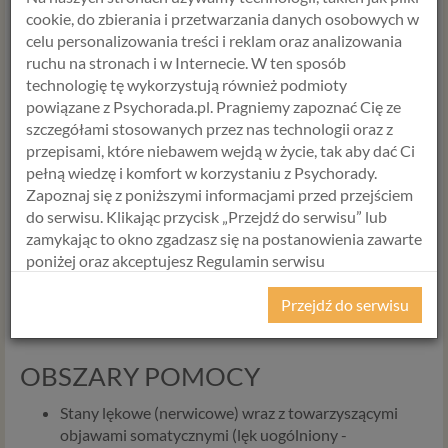
cookie, do zbierania i przetwarzania danych osobowych w
Neurologii i Udarów. Przez kilka lat prowadziała także
celu personalizowania treści i reklam oraz analizowania
własny gabinet psychologiczny. Przebywając w Wielkiej
ruchu na stronach i w Internecie. W ten sposób
Brytanii była aktywną członkinią Polish Psychologists'
technologię tę wykorzystują również podmioty
Association w Londynie, gdzie udzielała konsultacji
powiązane z Psychorada.pl. Pragniemy zapoznać Cię ze
psychologicznych rodakom mieszkającym w Anglii. W
szczegółami stosowanych przez nas technologii oraz z
ramach wolontariatu wspierała osoby w nagłym kryzysie w
przepisami, które niebawem wejdą w życie, tak aby dać Ci
Ośrodku Interwencji Kryzysowej w Gdańsku. Praktyki
pełną wiedzę i komfort w korzystaniu z Psychorady.
studenckie realizowała w Wojewódzkim Szpitalu
Zapoznaj się z poniższymi informacjami przed przejściem
Psychiatrycznym w Gdańsku oraz w Stowarzyszeniu na
do serwisu. Klikając przycisk „Przejdź do serwisu” lub
Rzecz Osób z Kryzysami Psychicznymi “Przyjazna Dłoń” w
zamykając to okno zgadzasz się na postanowienia zawarte
Gdańsku. Jako autorka artykułów o tematyce
poniżej oraz akceptujesz Regulamin serwisu
psychologicznej, współpracowała z portalami
Psychorada.pl i Politykę Prywatności.
psychologicznymi oraz prasą. Na co dzień stara się
Przejdź do serwisu
aktywnie wzbudzać świadomość i promować troskę o
RODO
zdrowie psychiczne.
Z dniem 25 maja 2018 r. rozpoczyna obowiązywanie
OBSZARY POMOCY
Rozporządzenie Parlamentu Europejskiego i Rady (UE)
2016/679 z dnia 27 kwietnia 2016 r. w sprawie ochrony
Stany lękowe (nerwicowe) wraz z towarzyszącymi
osób fizycznych w związku z przetwarzaniem danych
objawami somatycznymi (lęk uogólniony -
osobowych i w sprawie swobodnego przepływu takich