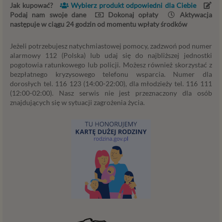
Jak kupować?
Wybierz produkt odpowiedni dla Ciebie
zakresie niezbędnym do realizacji tej umowy. W
Podaj nam swoje dane
Dokonaj opłaty
Aktywacja
przypadku, gdy zakładasz u nas konto, to umowa o
następuje w ciągu 24 godzin od momentu wpłaty środków
dostarczenie tego konta upoważnia nas do
przetwarzania danych niezbędnych do jego
Jeżeli potrzebujesz natychmiastowej pomocy, zadzwoń pod numer
zapewnienia (np. danych podanych przez Ciebie w
alarmowy 112 (Polska) lub udaj się do najbliższej jednostki
profilu tego konta). Bez tej możliwości nie bylibyśmy
pogotowia ratunkowego lub policji. Możesz również skorzystać z
w stanie zapewnić Ci usługi, a Ty nie mógłbyś z niej
bezpłatnego kryzysowego telefonu wsparcia. Numer dla
dorosłych tel. 116 123 (14:00-22:00), dla młodzieży tel. 116 111
korzystać.
(12:00-02:00). Nasz serwis nie jest przeznaczony dla osób
Niezbędność przetwarzania do celów wynikających
znajdujących się w sytuacji zagrożenia życia.
z prawnie uzasadnionych interesów realizowanych
przez administratora lub przez stronę trzecią. Ta
podstawa przetwarzania danych dotyczy
przypadków, gdy ich przetwarzanie jest
uzasadnione z uwagi na nasze usprawiedliwione
potrzeby, co obejmuje między innymi konieczność
zapewnienia bezpieczeństwa usługi (np.
sprawdzenie, czy do Twojego konta nie loguje się
nieuprawniona osoba), dokonanie pomiarów
statystycznych, ulepszania naszych usług i
dopasowania ich do potrzeb i wygody