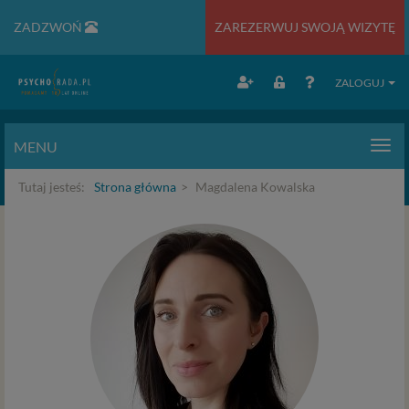
ZADZWOŃ
ZAREZERWUJ SWOJĄ WIZYTĘ
ZALOGUJ
MENU
Men
Tutaj jesteś:
Strona główna
Magdalena Kowalska