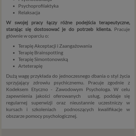
Twoje dane w serwisie konsultacyjnym czy w innej
Psychoprofilaktyka
usłudze oferowanej przez Psychoradę. Dane osobowe
Relaksacja
mogą być zapisywane w plikach cookies lub podobnych
technologiach (np. local storage) instalowanych przez nas
W swojej pracy łączy różne podejścia terapeutyczne,
lub naszych Zaufanych Partnerów na naszych stronach i
starając się dostosować je do potrzeb klienta.
Pracuje
urządzeniach, których używasz podczas korzystania z
głównie w oparciu o:
naszych usług.
Terapię Akceptacji i Zaangażowania
Terapię Brainspotting
Podstawa i cel przetwarzania
Terapię Simontonowską
Przetwarzanie danych osobowych wymaga podstawy
Arteterapię
prawnej. RODO przewiduje kilka rodzajów takich
Dużą wagę przykłada do jednoczesnego dbania o styl życia
podstaw prawnych dla przetwarzania danych, a w
sprzyjający zdrowiu psychicznemu. Pracuje zgodnie z
przypadkach korzystania z naszych usług wystąpią, co do
Kodeksem Etyczno - Zawodowym Psychologa. W celu
zasady trzy z nich:
zapewnienia jakości oferowanych usług, poddaje się
Niezbędność przetwarzania do zawarcia lub
regularnej superwizji oraz nieustannie uczestniczy w
wykonania umowy, której jesteś stroną. Umowa to,
kursach i szkoleniach podnoszących kwalifikacje w
w naszym przypadku, regulamin serwisu i
obszarze pomocy psychologicznej.
informacje na stronach ofertowych danej usługi.
Jeśli zatem zawieramy z Tobą umowę o realizację
danej usługi, to możemy przetwarzać Twoje dane w