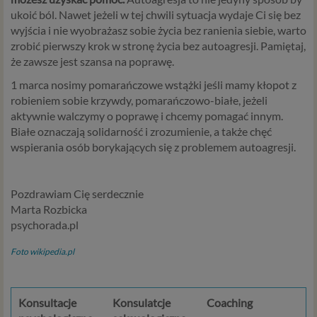
potrzeby, co obejmuje między innymi konieczność
ukoić ból. Nawet jeżeli w tej chwili sytuacja wydaje Ci się bez
zapewnienia bezpieczeństwa usługi (np.
wyjścia i nie wyobrażasz sobie życia bez ranienia siebie, warto
sprawdzenie, czy do Twojego konta nie loguje się
zrobić pierwszy krok w stronę życia bez autoagresji. Pamiętaj,
nieuprawniona osoba), dokonanie pomiarów
że zawsze jest szansa na poprawę.
statystycznych, ulepszania naszych usług i
1 marca nosimy pomarańczowe wstążki jeśli mamy kłopot z
dopasowania ich do potrzeb i wygody
robieniem sobie krzywdy, pomarańczowo-białe, jeżeli
użytkowników (np. personalizowanie treści w
aktywnie walczymy o poprawę i chcemy pomagać innym.
usługach) jak również prowadzenie marketingu i
Białe oznaczają solidarność i zrozumienie, a także chęć
promocji własnych usług administratora
wspierania osób borykających się z problemem autoagresji.
Psychorada.pl w serwisie administratora (np. jeśli
interesujesz się psychologią dziecka i oglądasz
materiały na ten temat w Psychorada.pl to możemy
Pozdrawiam Cię serdecznie
Ci wyświetlić reklamę na podobny temat).
Marta Rozbicka
Twoja dobrowolna zgoda. Aby móc pokazać
psychorada.pl
interesujące Cię oferty reklamowe (np. produktu lub
usługi, których możesz potrzebować) reklamodawcy
Foto wikipedia.pl
i ich przedstawiciele muszą mieć możliwość
przetwarzania Twoich danych. Udzielenie takiej
zgody jest całkowicie dobrowolne, i jeśli nie chcesz,
Konsultacje
Konsulatcje
Coaching
nie musisz jej udzielać. Dzięki naszemu rozwiązaniu