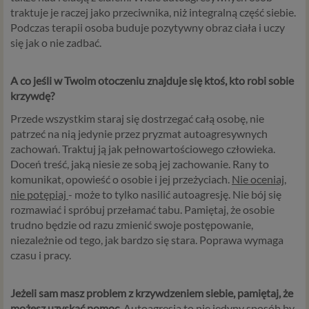
traktuje je raczej jako przeciwnika, niż integralną część siebie.
Niezbędność przetwarzania do zawarcia lub
Podczas terapii osoba buduje pozytywny obraz ciała i uczy
wykonania umowy, której jesteś stroną. Umowa to,
się jak o nie zadbać.
w naszym przypadku, regulamin serwisu i
informacje na stronach ofertowych danej usługi.
Jeśli zatem zawieramy z Tobą umowę o realizację
A co jeśli w Twoim otoczeniu znajduje się ktoś, kto robi sobie
danej usługi, to możemy przetwarzać Twoje dane w
krzywdę?
zakresie niezbędnym do realizacji tej umowy. W
Przede wszystkim staraj się dostrzegać całą osobę, nie
przypadku, gdy zakładasz u nas konto, to umowa o
patrzeć na nią jedynie przez pryzmat autoagresywnych
dostarczenie tego konta upoważnia nas do
zachowań. Traktuj ją jak pełnowartościowego człowieka.
przetwarzania danych niezbędnych do jego
Doceń treść, jaką niesie ze sobą jej zachowanie. Rany to
zapewnienia (np. danych podanych przez Ciebie w
komunikat, opowieść o osobie i jej przeżyciach.
Nie oceniaj,
profilu tego konta). Bez tej możliwości nie bylibyśmy
nie potępiaj
- może to tylko nasilić autoagresję. Nie bój się
w stanie zapewnić Ci usługi, a Ty nie mógłbyś z niej
rozmawiać i spróbuj przełamać tabu. Pamiętaj, że osobie
korzystać.
trudno będzie od razu zmienić swoje postępowanie,
Niezbędność przetwarzania do celów wynikających
niezależnie od tego, jak bardzo się stara. Poprawa wymaga
z prawnie uzasadnionych interesów realizowanych
czasu i pracy.
przez administratora lub przez stronę trzecią. Ta
podstawa przetwarzania danych dotyczy
przypadków, gdy ich przetwarzanie jest
Jeżeli sam masz problem z krzywdzeniem siebie, pamiętaj, że
uzasadnione z uwagi na nasze usprawiedliwione
możesz uzyskać pomoc.
Autoagresja to nie jedyny sposób by