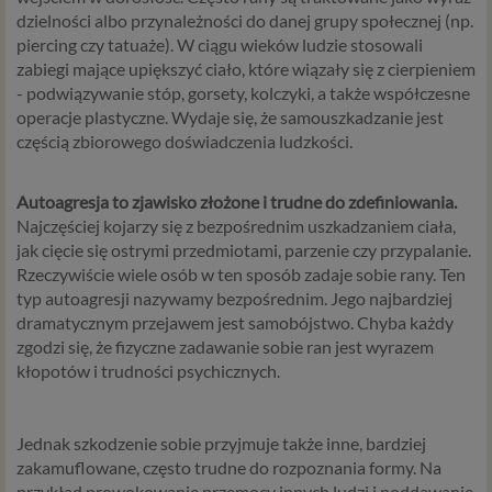
dzielności albo przynależności do danej grupy społecznej (np.
piercing czy tatuaże). W ciągu wieków ludzie stosowali
zabiegi mające upiększyć ciało, które wiązały się z cierpieniem
- podwiązywanie stóp, gorsety, kolczyki, a także współczesne
operacje plastyczne. Wydaje się, że samouszkadzanie jest
częścią zbiorowego doświadczenia ludzkości.
Autoagresja to zjawisko złożone i trudne do zdefiniowania.
Najczęściej kojarzy się z bezpośrednim uszkadzaniem ciała,
jak cięcie się ostrymi przedmiotami, parzenie czy przypalanie.
Rzeczywiście wiele osób w ten sposób zadaje sobie rany. Ten
typ autoagresji nazywamy bezpośrednim. Jego najbardziej
dramatycznym przejawem jest samobójstwo. Chyba każdy
zgodzi się, że fizyczne zadawanie sobie ran jest wyrazem
kłopotów i trudności psychicznych.
Jednak szkodzenie sobie przyjmuje także inne, bardziej
zakamuflowane, często trudne do rozpoznania formy. Na
przykład prowokowanie przemocy innych ludzi i poddawanie