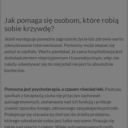
Czym są dane osobowe
Dane osobowe to, zgodnie z RODO, informacje o
Jak pomaga się osobom, które robią
zidentyfikowanej lub możliwej do zidentyfikowania
sobie krzywdę?
osobie fizycznej. W przypadku korzystania z naszego
serwisu takimi danymi są np. adres e-mail, adres IP lub
Jeżeli występuje poważne zagrożenie życia lub zdrowia warto
Twoje dane w serwisie konsultacyjnym czy w innej
zdecydowanie interweniować. Pomocny może okazać się
usłudze oferowanej przez Psychoradę. Dane osobowe
pobyt w szpitalu. Warto pamiętać, że sama hospitalizacja jest
mogą być zapisywane w plikach cookies lub podobnych
doświadczeniem nieprzyjemnym i traumatycznym, więc nie
technologiach (np. local storage) instalowanych przez nas
należy odwoływać się do niej jeżeli nie jest to absolutnie
lub naszych Zaufanych Partnerów na naszych stronach i
konieczne.
urządzeniach, których używasz podczas korzystania z
naszych usług.
Pomocna jest psychoterapia, a czasem również leki.
Podczas
Podstawa i cel przetwarzania
spotkań z terapeutą szuka się przyczyn zachowań
Przetwarzanie danych osobowych wymaga podstawy
autoagresywnych, zastanawia nad ich funkcją i próbuje
prawnej. RODO przewiduje kilka rodzajów takich
znaleźć sposoby innego, zdrowszego zaspakajania potrzeb.
podstaw prawnych dla przetwarzania danych, a w
Podejmuje się starania by dotrzeć do źródła problemu,
przypadkach korzystania z naszych usług wystąpią, co do
którego szkodzenie sobie jest tylko wyrazem. Pracuje się
zasady trzy z nich:
także nad relacją z ciałem. Wiele autoagresywnych osób