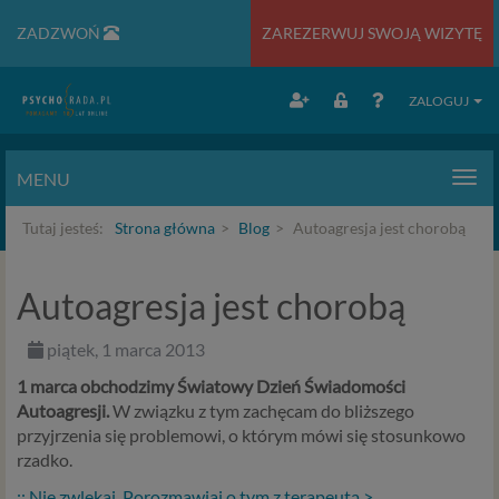
ZADZWOŃ
ZAREZERWUJ SWOJĄ WIZYTĘ
ZALOGUJ
MENU
Men
Tutaj jesteś:
Strona główna
Blog
Autoagresja jest chorobą
Autoagresja jest chorobą
piątek, 1 marca 2013
1 marca obchodzimy Światowy Dzień Świadomości
Autoagresji.
W związku z tym zachęcam do bliższego
przyjrzenia się problemowi, o którym mówi się stosunkowo
rzadko.
:: Nie zwlekaj. Porozmawiaj o tym z terapeutą >