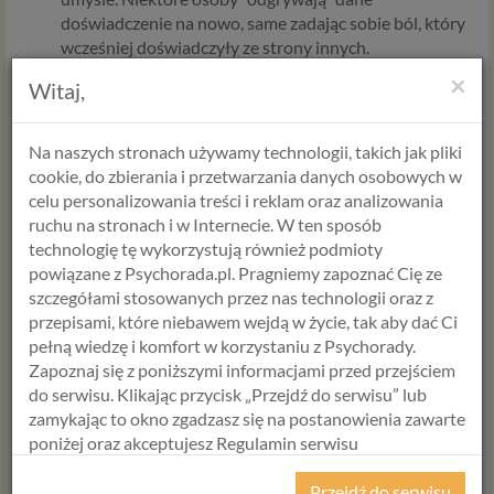
doświadczenie na nowo, same zadając sobie ból, który
wcześniej doświadczyły ze strony innych.
Autoagresja stanowi także sposób zakomunikowania
×
Witaj,
otoczeniu o przeżytej traumie i jej wadze.
Na naszych stronach używamy technologii, takich jak pliki
Komunikacja.
cookie, do zbierania i przetwarzania danych osobowych w
Niszczenie samego siebie jest komunikatem. Może być
celu personalizowania treści i reklam oraz analizowania
niewerbalnym wołaniem o pomoc, sposobem
ruchu na stronach i w Internecie. W ten sposób
zwrócenia uwagi na problem. Osoba z pewnych
technologię tę wykorzystują również podmioty
powodów nie mówi o trudności słowami i wybiera
powiązane z Psychorada.pl. Pragniemy zapoznać Cię ze
autoagresję.
szczegółami stosowanych przez nas technologii oraz z
przepisami, które niebawem wejdą w życie, tak aby dać Ci
Zadawanie sobie ran może także służyć do karania
pełną wiedzę i komfort w korzystaniu z Psychorady.
innych osób i wywoływania w nich poczucia winy, albo
Zapoznaj się z poniższymi informacjami przed przejściem
do manipulacji.
do serwisu. Klikając przycisk „Przejdź do serwisu” lub
zamykając to okno zgadzasz się na postanowienia zawarte
poniżej oraz akceptujesz Regulamin serwisu
Jak widać autoagresja służy zaspokajaniu wielu różnych
Psychorada.pl i Politykę Prywatności.
potrzeb.
Ważne by pamiętać, że osoba robiąca sobie krzywdę
Przejdź do serwisu