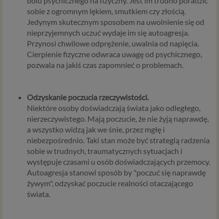
bólu psychicznego na fizyczny. Jest im trudno poradzić
sobie z ogromnym lękiem, smutkiem czy złością.
Jedynym skutecznym sposobem na uwolnienie się od
nieprzyjemnych uczuć wydaje im się autoagresja.
Przynosi chwilowe odprężenie, uwalnia od napięcia.
Cierpienie fizyczne odwraca uwagę od psychicznego,
pozwala na jakiś czas zapomnieć o problemach.
Odzyskanie poczucia rzeczywistości.
Niektóre osoby doświadczają świata jako odległego,
nierzeczywistego. Mają poczucie, że nie żyją naprawdę,
a wszystko widzą jak we śnie, przez mgłę i
niebezpośrednio. Taki stan może być strategią radzenia
sobie w trudnych, traumatycznych sytuacjach i
występuje czasami u osób doświadczających przemocy.
Autoagresja stanowi sposób by "poczuć się naprawdę
żywym", odzyskać poczucie realności otaczającego
świata.