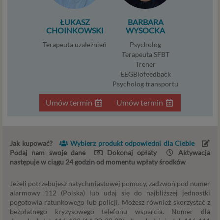
końcowym (tj. Twój komputer, tablet, smartphone itp.),
które przeglądarka wysyła do serwera przy
ŁUKASZ
BARBARA
każdorazowym wejściu na stronę z tego urządzenia,
CHOINKOWSKI
WYSOCKA
podczas gdy odwiedzasz różne strony w Internecie. W
Terapeuta uzależnień
Psycholog
każdej chwili możesz zmienić ustawienia swojej
Terapeuta SFBT
przeglądarki, by ograniczyć lub wyłączyć funkcjonowanie
Trener
plików cookies oraz jak usunąć takie pliki z Twojego
EEGBiofeedback
urządzenia.
Psycholog transportu
Zaufani Partnerzy
Umów termin
Umów termin
To firmy i inne podmioty, z którymi współpracujemy
głównie w zakresie administracyjnym, technologicznym
koniecznym do prowadzenia serwisu i marketingowym.
Jak kupować?
Wybierz produkt odpowiedni dla Ciebie
Jeśli interesuje cię dokładna lista Zaufanych Partnerow,
Podaj nam swoje dane
Dokonaj opłaty
Aktywacja
skontaktuj się z nami.
następuje w ciągu 24 godzin od momentu wpłaty środków
Twoje uprawnienia
Jeżeli potrzebujesz natychmiastowej pomocy, zadzwoń pod numer
alarmowy 112 (Polska) lub udaj się do najbliższej jednostki
Zgodnie z RODO przysługują Ci następujące uprawnienia
pogotowia ratunkowego lub policji. Możesz również skorzystać z
wobec Twoich danych i ich przetwarzania przez nas i
bezpłatnego kryzysowego telefonu wsparcia. Numer dla
Zaufanych Partnerów.