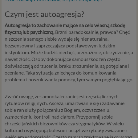
Czym jest autoagresja?
Autoagresja to zachowanie mające na celu własną szkodę
fizyczną lub psychiczną.
Brzmi paradoksalnie, prawda? Chęć
niszczenia samego siebie wydaje się nienaturalna,
bezsensowna i zaprzeczająca podstawowym ludzkim
instynktom. Może budzić niechęć, przerażenie, obrzydzenie, a
nawet złość. Osoby dokonujące samouszkodzeń często
doświadczają odrzucenia, braku zrozumienia, są potępiane i
oceniane. Taka sytuacja zniechęca do komunikowania
problemu i poszukiwania pomocy, tym samym pogłębiając go.
Zwróć uwagę, że samookaleczanie jest częścią licznych
rytuałów religijnych. Asceza, umartwianie się i zadawanie
sobie ran służy połączeniu z Bogiem, oczyszczeniu,
wzmocnieniu kontroli nad ciałem. Przypomnij sobie
chrześcijańskich biczowników czy stygmatyków. W wielu
kulturach występują bolesne i uciążliwe rytuały związane z
wejściem w dorosłość. Często rany są traktowane jako wyraz