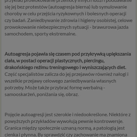
się jej bez protestów (autoagresja bierna) lub symulowanie
choroby w celu przejścia ryzykownych i bolesnych operacji
czy badań. Zaniedbywanie zdrowia i higieny osobistej, celowe
prowokowanie niebezpiecznych sytuacji - brawurowa jazda
samochodem, sporty ekstremalne.
Autoagresja pojawia się czasem pod przykrywką upiększania
ciała, w postaci operacji plastycznych, piercingu,
drakońskiego reżimu treningowego i wyniszczających diet.
Część specjalistów zalicza do jej przejawów również nałogi i
wszelkie przejawy celowego zaniedbywania własnych
potrzeby. Może także przybrać formę werbalną -
samooskarżeń, poniżania się, obraz.
Pojęcie autoagresji jest szerokie i niedookreślone. Niektóre z
powyższych przykładów wywołują pewnie kontrowersje.
Granica między społecznie uznaną normą, a patologią jest
cienka i płynna. By sprawdzić czy zachowanie ma znamiona