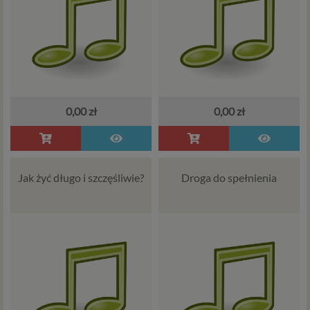
informacje na stronach ofertowych danej usługi.
Jeśli zatem zawieramy z Tobą umowę o realizację
danej usługi, to możemy przetwarzać Twoje dane w
zakresie niezbędnym do realizacji tej umowy. W
przypadku, gdy zakładasz u nas konto, to umowa o
dostarczenie tego konta upoważnia nas do
przetwarzania danych niezbędnych do jego
zapewnienia (np. danych podanych przez Ciebie w
0,00 zł
0,00 zł
profilu tego konta). Bez tej możliwości nie bylibyśmy
w stanie zapewnić Ci usługi, a Ty nie mógłbyś z niej
korzystać.
Niezbędność przetwarzania do celów wynikających
Jak żyć długo i szczęśliwie?
Droga do spełnienia
z prawnie uzasadnionych interesów realizowanych
przez administratora lub przez stronę trzecią. Ta
podstawa przetwarzania danych dotyczy
przypadków, gdy ich przetwarzanie jest
uzasadnione z uwagi na nasze usprawiedliwione
potrzeby, co obejmuje między innymi konieczność
zapewnienia bezpieczeństwa usługi (np.
sprawdzenie, czy do Twojego konta nie loguje się
nieuprawniona osoba), dokonanie pomiarów