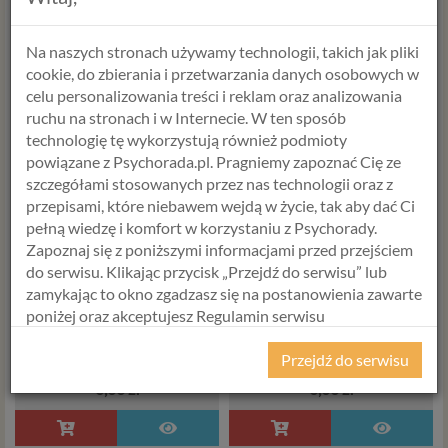
0,00 zł
0,00 zł
Na naszych stronach używamy technologii, takich jak pliki
cookie, do zbierania i przetwarzania danych osobowych w
celu personalizowania treści i reklam oraz analizowania
Trudno o prawdziwą
Żeglujmy w tym samym
ruchu na stronach i w Internecie. W ten sposób
przyjaźń
kierunku
technologię tę wykorzystują również podmioty
powiązane z Psychorada.pl. Pragniemy zapoznać Cię ze
szczegółami stosowanych przez nas technologii oraz z
przepisami, które niebawem wejdą w życie, tak aby dać Ci
pełną wiedzę i komfort w korzystaniu z Psychorady.
Zapoznaj się z poniższymi informacjami przed przejściem
do serwisu. Klikając przycisk „Przejdź do serwisu” lub
zamykając to okno zgadzasz się na postanowienia zawarte
poniżej oraz akceptujesz Regulamin serwisu
Psychorada.pl i Politykę Prywatności.
Przejdź do serwisu
RODO
0,00 zł
0,00 zł
Z dniem 25 maja 2018 r. rozpoczyna obowiązywanie
Rozporządzenie Parlamentu Europejskiego i Rady (UE)