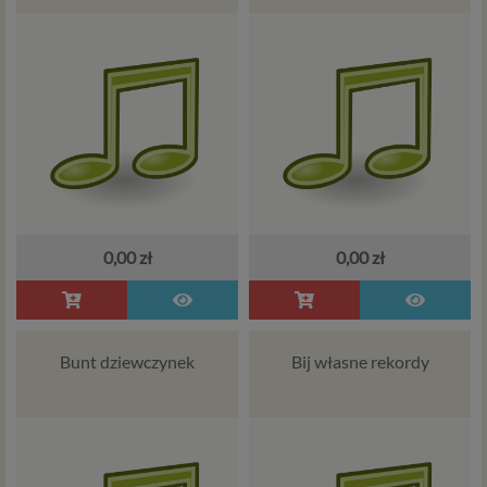
osobie fizycznej. W przypadku korzystania z naszego
serwisu takimi danymi są np. adres e-mail, adres IP lub
Twoje dane w serwisie konsultacyjnym czy w innej
usłudze oferowanej przez Psychoradę. Dane osobowe
mogą być zapisywane w plikach cookies lub podobnych
technologiach (np. local storage) instalowanych przez nas
lub naszych Zaufanych Partnerów na naszych stronach i
urządzeniach, których używasz podczas korzystania z
naszych usług.
Podstawa i cel przetwarzania
0,00 zł
0,00 zł
Przetwarzanie danych osobowych wymaga podstawy
prawnej. RODO przewiduje kilka rodzajów takich
podstaw prawnych dla przetwarzania danych, a w
przypadkach korzystania z naszych usług wystąpią, co do
Bunt dziewczynek
Bij własne rekordy
zasady trzy z nich:
Niezbędność przetwarzania do zawarcia lub
wykonania umowy, której jesteś stroną. Umowa to,
w naszym przypadku, regulamin serwisu i