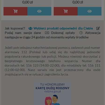
wyłącznie w przypadku posiadania przez nas lub inny
0,00 zł
0,00 zł
podmiot przetwarzający dane jednej z dopuszczonych
przez RODO podstaw prawnych i wyłącznie w celu
dostosowanym do danej podstawy, zgodnie z opisem
powyżej. Twoje dane przetwarzane będą do czasu
istnienia podstawy do ich przetwarzania – czyli w
Jak kupować?
Wybierz produkt odpowiedni dla Ciebie
przypadku udzielenia zgody do momentu jej cofnięcia,
Podaj nam swoje dane
Dokonaj opłaty
Aktywacja
ograniczenia lub innych działań z Twojej strony
następuje w ciągu 24 godzin od momentu wpłaty środków
ograniczających tę zgodę, w przypadku niezbędności
danych do wykonania umowy – przez czas jej
Jeżeli potrzebujesz natychmiastowej pomocy, zadzwoń pod numer
wykonywania, a w przypadku, gdy podstawą
alarmowy 112 (Polska) lub udaj się do najbliższej jednostki
pogotowia ratunkowego lub policji. Możesz również skorzystać z
przetwarzania danych jest uzasadniony interes
bezpłatnego kryzysowego telefonu wsparcia. Numer dla
administratora – do czasu istnienia tego uzasadnionego
dorosłych tel. 116 123 (14:00-22:00), dla młodzieży tel. 116 111
interesu.
(12:00-02:00). Nasz serwis nie jest przeznaczony dla osób
znajdujących się w sytuacji zagrożenia życia.
Administratorzy
Administratorami Twoich danych osobowych Psychology
Consulting Aneta Styńska właściciel serwisu
internetowego Psychorada.pl. Pełne dane administratora
możesz sprawdzić wchodząc na podstrone Kontakt.