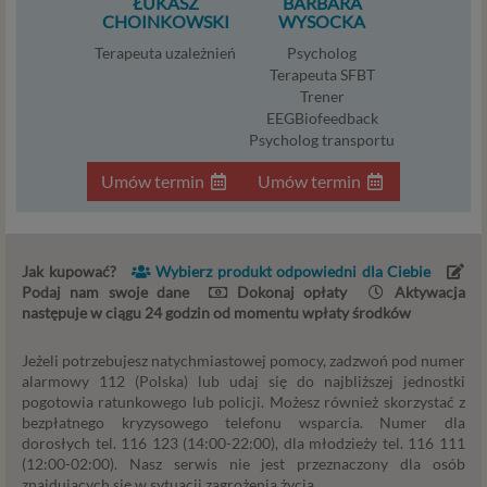
ŁUKASZ
BARBARA
które przeglądarka wysyła do serwera przy
CHOINKOWSKI
WYSOCKA
każdorazowym wejściu na stronę z tego urządzenia,
Terapeuta uzależnień
Psycholog
podczas gdy odwiedzasz różne strony w Internecie. W
Terapeuta SFBT
każdej chwili możesz zmienić ustawienia swojej
Trener
przeglądarki, by ograniczyć lub wyłączyć funkcjonowanie
EEGBiofeedback
plików cookies oraz jak usunąć takie pliki z Twojego
Psycholog transportu
urządzenia.
Umów termin
Umów termin
Zaufani Partnerzy
To firmy i inne podmioty, z którymi współpracujemy
głównie w zakresie administracyjnym, technologicznym
Jak kupować?
Wybierz produkt odpowiedni dla Ciebie
koniecznym do prowadzenia serwisu i marketingowym.
Podaj nam swoje dane
Dokonaj opłaty
Aktywacja
Jeśli interesuje cię dokładna lista Zaufanych Partnerow,
następuje w ciągu 24 godzin od momentu wpłaty środków
skontaktuj się z nami.
Jeżeli potrzebujesz natychmiastowej pomocy, zadzwoń pod numer
Twoje uprawnienia
alarmowy 112 (Polska) lub udaj się do najbliższej jednostki
pogotowia ratunkowego lub policji. Możesz również skorzystać z
Zgodnie z RODO przysługują Ci następujące uprawnienia
bezpłatnego kryzysowego telefonu wsparcia. Numer dla
wobec Twoich danych i ich przetwarzania przez nas i
dorosłych tel. 116 123 (14:00-22:00), dla młodzieży tel. 116 111
Zaufanych Partnerów.
(12:00-02:00). Nasz serwis nie jest przeznaczony dla osób
znajdujących się w sytuacji zagrożenia życia.