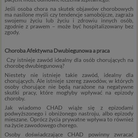
Niezbędność przetwarzania do zawarcia lub
wykonania umowy, której jesteś stroną. Umowa to,
Jeśli osoba chora na skutek objawów chorobowych
ma nasilone myśli czy tendencje samobójcze, zagraża
w naszym przypadku, regulamin serwisu i
swojemu życiu lub życiu i zdrowiu innych osób,
informacje na stronach ofertowych danej usługi.
zgodnie z prawem – może być hospitalizowany bez
Jeśli zatem zawieramy z Tobą umowę o realizację
zgody.
danej usługi, to możemy przetwarzać Twoje dane w
zakresie niezbędnym do realizacji tej umowy. W
przypadku, gdy zakładasz u nas konto, to umowa o
Choroba Afektywna Dwubiegunowa a praca
dostarczenie tego konta upoważnia nas do
Czy istnieje zawód idealny dla osób chorujących na
przetwarzania danych niezbędnych do jego
chorobę dwubiegunową?
zapewnienia (np. danych podanych przez Ciebie w
Niestety nie istnieje takie zawód, idealny dla
profilu tego konta). Bez tej możliwości nie bylibyśmy
chorujących. Ale istnieje szereg zawodów, w których
w stanie zapewnić Ci usługi, a Ty nie mógłbyś z niej
osoby chorujące nie będą narażone na negatywne
korzystać.
skutki pracy, które mogłyby wpływać na epizody
Niezbędność przetwarzania do celów wynikających
choroby.
z prawnie uzasadnionych interesów realizowanych
Jak wiadomo CHAD wiąże się z epizodami
przez administratora lub przez stronę trzecią. Ta
podwyższonego i obniżonego nastroju, albo epizody
podstawa przetwarzania danych dotyczy
mieszane. Oprócz życia prywatne wpływa to również
przypadków, gdy ich przetwarzanie jest
na życie zawodowego chorego.
uzasadnione z uwagi na nasze usprawiedliwione
Osoby doświadczające CHAD powinny zwracać
potrzeby, co obejmuje między innymi konieczność