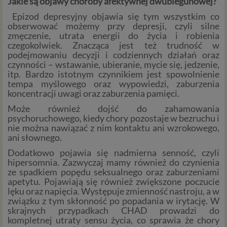
Jakie są objawy choroby afektywnej dwubiegunowej?
Epizod depresyjny objawia się tym wszystkim co
obserwować możemy przy depresji, czyli silne
zmęczenie, utrata energii do życia i robienia
czegokolwiek. Znacząca jest też trudność w
podejmowaniu decyzji i codziennych działań oraz
czynności – wstawanie, ubieranie, mycie się, jedzenie,
itp. Bardzo istotnym czynnikiem jest spowolnienie
tempa myślowego oraz wypowiedzi, zaburzenia
koncentracji uwagi oraz zaburzenia pamięci.
Może również dojść do zahamowania
psychoruchowego, kiedy chory pozostaje w bezruchu i
nie można nawiązać z nim kontaktu ani wzrokowego,
ani słownego.
Dodatkowo pojawia się nadmierna senność, czyli
hipersomnia. Zazwyczaj mamy również do czynienia
ze spadkiem popędu seksualnego oraz zaburzeniami
apetytu. Pojawiają się również zwiększone poczucie
lęku oraz napięcia. Występuje zmienność nastroju, a w
związku z tym skłonność po popadania w irytację. W
skrajnych przypadkach CHAD prowadzi do
kompletnej utraty sensu życia, co sprawia że chory