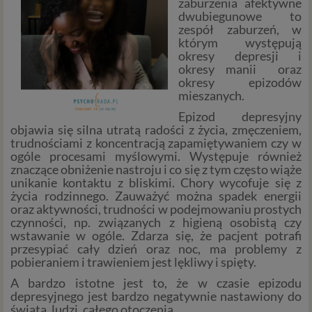
zaburzenia afektywne
dwubiegunowe to
zespół zaburzeń, w
którym występują
okresy depresji i
okresy manii oraz
okresy epizodów
mieszanych.
Epizod depresyjny
objawia się silna utratą radości z życia, zmęczeniem,
trudnościami z koncentracją zapamiętywaniem czy w
ogóle procesami myślowymi. Występuje również
znaczące obniżenie nastroju i co się z tym często wiąże
unikanie kontaktu z bliskimi. Chory wycofuje się z
życia rodzinnego. Zauważyć można spadek energii
oraz aktywności, trudności w podejmowaniu prostych
czynności, np. związanych z higieną osobistą czy
wstawanie w ogóle. Zdarza się, że pacjent potrafi
przesypiać cały dzień oraz noc, ma problemy z
pobieraniem i trawieniem jest lękliwy i spięty.
A bardzo istotne jest to, że w czasie epizodu
depresyjnego jest bardzo negatywnie nastawiony do
świata, ludzi, całego otoczenia.