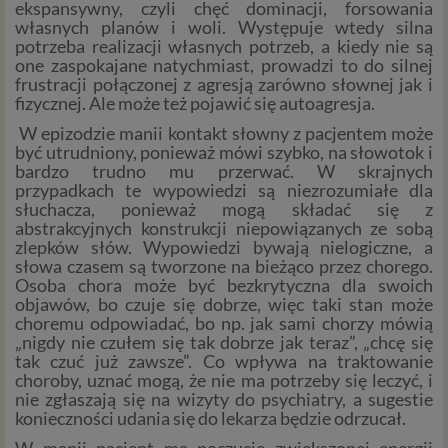
ekspansywny, czyli chęć dominacji, forsowania
własnych planów i woli. Występuje wtedy silna
potrzeba realizacji własnych potrzeb, a kiedy nie są
one zaspokajane natychmiast, prowadzi to do silnej
frustracji połączonej z agresją zarówno słownej jak i
fizycznej. Ale może też pojawić się autoagresja.
W epizodzie manii kontakt słowny z pacjentem może
być utrudniony, ponieważ mówi szybko, na słowotok i
bardzo trudno mu przerwać. W skrajnych
przypadkach te wypowiedzi są niezrozumiałe dla
słuchacza, ponieważ mogą składać się z
abstrakcyjnych konstrukcji niepowiązanych ze sobą
zlepków słów. Wypowiedzi bywają nielogiczne, a
słowa czasem są tworzone na bieżąco przez chorego.
Osoba chora może być bezkrytyczna dla swoich
objawów, bo czuje się dobrze, więc taki stan może
choremu odpowiadać, bo np. jak sami chorzy mówią
„nigdy nie czułem się tak dobrze jak teraz”, „chcę się
tak czuć już zawsze”. Co wpływa na traktowanie
choroby, uznać mogą, że nie ma potrzeby się leczyć, i
nie zgłaszają się na wizyty do psychiatry, a sugestie
konieczności udania się do lekarza będzie odrzucał.