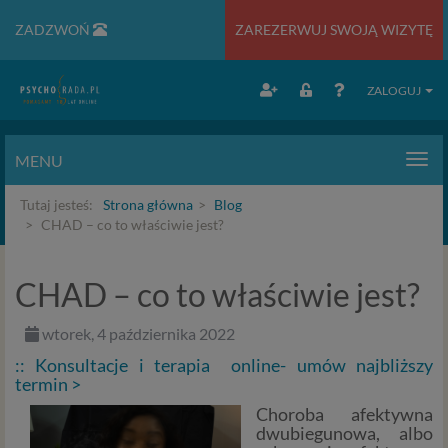
ZADZWOŃ
ZAREZERWUJ SWOJĄ WIZYTĘ
ZALOGUJ
MENU
Men
Tutaj jesteś:
Strona główna
Blog
CHAD – co to właściwie jest?
CHAD – co to właściwie jest?
wtorek, 4 października 2022
:: Konsultacje i terapia online- umów najbliższy
termin >
Choroba afektywna
dwubiegunowa, albo