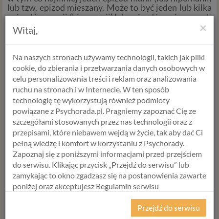
lub tzw. epizod mieszany. Może to być jeden lub kilka
epizodów manii (hipomanii) lub epizodów mieszanych
×
rozdzielonych jednym lub kilkoma epizodami depresji.
Witaj,
Diagnostyka choroby afektywnej dwubiegunowej
jest bardzo trudna. Dlatego bywa niezdiagnozowana
Na naszych stronach używamy technologii, takich jak pliki
przez wiele lat lub formułowane są niewłaściwe
cookie, do zbierania i przetwarzania danych osobowych w
rozpoznania i w związku z tym bardzo często jest
niewłaściwie leczona.
celu personalizowania treści i reklam oraz analizowania
ruchu na stronach i w Internecie. W ten sposób
Najczęściej jest diagnozowana między 20 a 30 rokiem
technologię tę wykorzystują również podmioty
życia.
powiązane z Psychorada.pl. Pragniemy zapoznać Cię ze
Bardzo ważne jest aby pilnować i zwracać uwagę na
szczegółami stosowanych przez nas technologii oraz z
choroby współistniejące, czy zaburzenia
przepisami, które niebawem wejdą w życie, tak aby dać Ci
towarzyszące albo choroby somatyczne, np.
pełną wiedzę i komfort w korzystaniu z Psychorady.
wspomniana niedoczynność tarczycy. Stała kontrola
stanu zdrowia jest niezbędna, ponieważ może dojść
Zapoznaj się z poniższymi informacjami przed przejściem
do rozstrojenia stanu psychicznego i pogorszyć
do serwisu. Klikając przycisk „Przejdź do serwisu” lub
rokowania.
zamykając to okno zgadzasz się na postanowienia zawarte
poniżej oraz akceptujesz Regulamin serwisu
Bardzo ważna jest tez obserwacja i monitorowanie
tendencji i/lub myśli samobójczych, około 15-50%
Psychorada.pl i Politykę Prywatności.
pacjentów ma próby samobójcze, a około 15%
Przejdź do serwisu
popełnia samobójstwo.
RODO