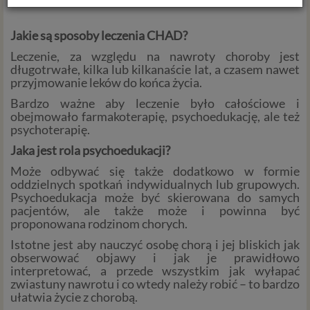
Z dniem 25 maja 2018 r. rozpoczyna obowiązywanie
Jakie są sposoby leczenia CHAD?
Rozporządzenie Parlamentu Europejskiego i Rady (UE)
2016/679 z dnia 27 kwietnia 2016 r. w sprawie ochrony
Leczenie, za względu na nawroty choroby jest
osób fizycznych w związku z przetwarzaniem danych
długotrwałe, kilka lub kilkanaście lat, a czasem nawet
przyjmowanie leków do końca życia.
osobowych i w sprawie swobodnego przepływu takich
danych oraz uchylenia dyrektywy 95/46/WE (określane
Bardzo ważne aby leczenie było całościowe i
popularnie jako „RODO”). RODO obowiązywać będzie w
obejmowało farmakoterapię, psychoedukację, ale też
identycznym zakresie we wszystkich krajach Unii
psychoterapię.
Europejskiej, a więc także w Polsce i wprowadza szereg
Jaka jest rola psychoedukacji?
zmian w zasadach regulujących przetwarzanie danych
Może odbywać się także dodatkowo w formie
osobowych, które będą miały wpływ na wiele dziedzin
oddzielnych spotkań indywidualnych lub grupowych.
życia, w tym na korzystanie z usług internetowych, takich
Psychoedukacja może być skierowana do samych
jak między innymi usługi serwisu Psychorada.pl. W tej
pacjentów, ale także może i powinna być
informacji przedstawiamy skrót najważniejszych
proponowana rodzinom chorych.
zagadnień dotyczących przetwarzania Twoich danych
Istotne jest aby nauczyć osobę chorą i jej bliskich jak
osobowych, jakie może mieć miejsce po 25 maja 2018 r. w
obserwować objawy i jak je prawidłowo
związku z korzystaniem z naszych usług. Prosimy Cię o jej
interpretować, a przede wszystkim jak wyłapać
przeczytanie, nie zajmie to więcej niż kilka minut.
zwiastuny nawrotu i co wtedy należy robić – to bardzo
ułatwia życie z chorobą.