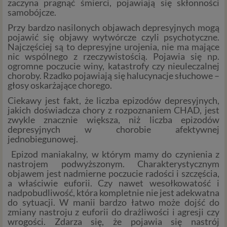
zaczyna pragnąć śmierci, pojawiają się skłonności
samobójcze.
Przy bardzo nasilonych objawach depresyjnych mogą
pojawić się objawy wytwórcze czyli psychotyczne.
Najczęściej są to depresyjne urojenia, nie ma mające
nic wspólnego z rzeczywistością. Pojawia się np.
ogromne poczucie winy, katastrofy czy nieuleczalnej
choroby. Rzadko pojawiają się halucynacje słuchowe –
głosy oskarżające chorego.
Ciekawy jest fakt, że liczba epizodów depresyjnych,
jakich doświadcza chory z rozpoznaniem CHAD, jest
zwykle znacznie większa, niż liczba epizodów
depresyjnych w chorobie afektywnej
jednobiegunowej.
Epizod maniakalny, w którym mamy do czynienia z
nastrojem podwyższonym. Charakterystycznym
objawem jest nadmierne poczucie radości i szczęścia,
a właściwie euforii. Czy nawet wesołkowatość i
nadpobudliwość, która kompletnie nie jest adekwatna
do sytuacji. W manii bardzo łatwo może dojść do
zmiany nastroju z euforii do drażliwości i agresji czy
wrogości. Zdarza się, że pojawia się nastrój