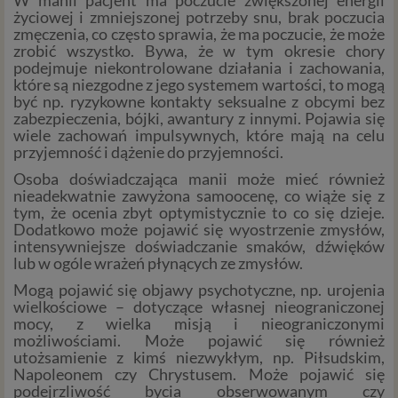
W manii pacjent ma poczucie zwiększonej energii
życiowej i zmniejszonej potrzeby snu, brak poczucia
zmęczenia, co często sprawia, że ma poczucie, że może
zrobić wszystko. Bywa, że w tym okresie chory
podejmuje niekontrolowane działania i zachowania,
które są niezgodne z jego systemem wartości, to mogą
być np. ryzykowne kontakty seksualne z obcymi bez
zabezpieczenia, bójki, awantury z innymi. Pojawia się
wiele zachowań impulsywnych, które mają na celu
przyjemność i dążenie do przyjemności.
Osoba doświadczająca manii może mieć również
nieadekwatnie zawyżona samoocenę, co wiąże się z
tym, że ocenia zbyt optymistycznie to co się dzieje.
Dodatkowo może pojawić się wyostrzenie zmysłów,
intensywniejsze doświadczanie smaków, dźwięków
lub w ogóle wrażeń płynących ze zmysłów.
Mogą pojawić się objawy psychotyczne, np. urojenia
wielkościowe – dotyczące własnej nieograniczonej
mocy, z wielka misją i nieograniczonymi
możliwościami. Może pojawić się również
utożsamienie z kimś niezwykłym, np. Piłsudskim,
Napoleonem czy Chrystusem. Może pojawić się
podejrzliwość bycia obserwowanym czy