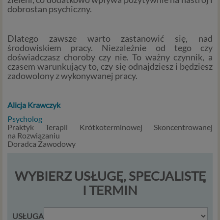
zmiany zgody w dowolnym momencie.
dobrostan psychiczny.
Twoje dane, w ramach naszych usług, przetwarzane będą
wyłącznie w przypadku posiadania przez nas lub inny
Dlatego zawsze warto zastanowić się, nad
podmiot przetwarzający dane jednej z dopuszczonych
środowiskiem pracy. Niezależnie od tego czy
przez RODO podstaw prawnych i wyłącznie w celu
doświadczasz choroby czy nie. To ważny czynnik, a
dostosowanym do danej podstawy, zgodnie z opisem
czasem warunkujący to, czy się odnajdziesz i będziesz
zadowolony z wykonywanej pracy.
powyżej. Twoje dane przetwarzane będą do czasu
istnienia podstawy do ich przetwarzania – czyli w
przypadku udzielenia zgody do momentu jej cofnięcia,
Alicja Krawc
zyk
ograniczenia lub innych działań z Twojej strony
ograniczających tę zgodę, w przypadku niezbędności
Psycholog
Praktyk Terapii Krótkoterminowej Skoncentrowanej
danych do wykonania umowy – przez czas jej
na Rozwiązaniu
wykonywania, a w przypadku, gdy podstawą
Doradca Zawodowy
przetwarzania danych jest uzasadniony interes
administratora – do czasu istnienia tego uzasadnionego
interesu.
WYBIERZ USŁUGĘ, SPECJALISTĘ
I TERMIN
Administratorzy
Administratorami Twoich danych osobowych Psychology
USŁUGA