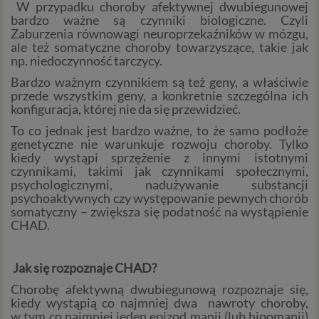
W przypadku choroby afektywnej dwubiegunowej
bardzo ważne są czynniki biologiczne. Czyli
Zaburzenia równowagi neuroprzekaźników w mózgu,
ale też somatyczne choroby towarzyszące, takie jak
np. niedoczynność tarczycy.
Bardzo ważnym czynnikiem są też geny, a właściwie
przede wszystkim geny, a konkretnie szczególna ich
konfiguracja, której nie da się przewidzieć.
To co jednak jest bardzo ważne, to że samo podłoże
genetyczne nie warunkuje rozwoju choroby. Tylko
kiedy wystąpi sprzężenie z innymi istotnymi
czynnikami, takimi jak czynnikami społecznymi,
psychologicznymi, nadużywanie substancji
psychoaktywnych czy występowanie pewnych chorób
somatyczny – zwiększa się podatność na wystąpienie
CHAD.
Jak się rozpoznaje CHAD?
Chorobę afektywną dwubiegunową rozpoznaje się,
kiedy wystąpią co najmniej dwa nawroty choroby,
w tym co najmniej jeden epizod manii (lub hipomanii)