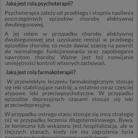
Czym są dane osobowe
Jaka jest rola psychoterapii?
Dane osobowe to, zgodnie z RODO, informacje o
Psychoterapia zależy od przebiegu i stopnia nasilenia
zidentyfikowanej lub możliwej do zidentyfikowania
poszczególnych epizodów choroby afektywnej
dwubiegunowej.
osobie fizycznej. W przypadku korzystania z naszego
serwisu takimi danymi są np. adres e-mail, adres IP lub
A jej celem w przypadku choroby afektywnej
Twoje dane w serwisie konsultacyjnym czy w innej
dwubiegunowej jest uzyskanie remisji w przebiegu
usłudze oferowanej przez Psychoradę. Dane osobowe
epizodów choroby, co może dawać szansę na powrót
do normalnego funkcjonowania oraz zapobieganie
mogą być zapisywane w plikach cookies lub podobnych
nawrotom choroby. Ważne jest też rozwijanie
technologiach (np. local storage) instalowanych przez nas
umiejętności kontroli własnych zachowań.
lub naszych Zaufanych Partnerów na naszych stronach i
urządzeniach, których używasz podczas korzystania z
Jaka jest rola farmakoterapii?
naszych usług.
W przewlekłym leczeniu farmakologicznym stosuje
się leki stabilizujące nastrój, a ostatnio coraz częściej
Podstawa i cel przetwarzania
atypowe leki przeciwpsychotyczne. W przypadku
epizodów depresyjnych czasami stosuje się leki
Przetwarzanie danych osobowych wymaga podstawy
przeciwdepresyjne.
prawnej. RODO przewiduje kilka rodzajów takich
W przypadku ostrego stanu stosuje się inną strategię
podstaw prawnych dla przetwarzania danych, a w
niż w przypadku leczenia długoterminowego. Bywa,
przypadkach korzystania z naszych usług wystąpią, co do
że konieczna lub wskazana jest hospitalizacja, ale w
zasady trzy z nich:
lżejszych stanach, kiedy nie ma zagrożenia życia
pacjent może odmówić leczenia szpitalnego.