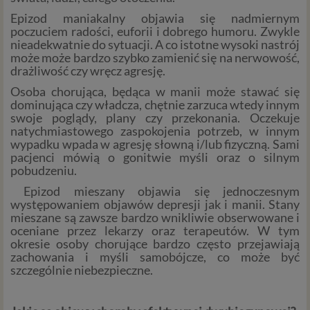
Epizod maniakalny objawia
się nadmiernym
poczuciem radości, euforii i dobrego humoru. Zwykle
nieadekwatnie do sytuacji. A co istotne wysoki nastrój
może może bardzo szybko zamienić się na nerwowość,
drażliwość czy wręcz agresję.
Osoba chorująca, będąca w manii może stawać się
dominująca czy władcza, chętnie zarzuca wtedy innym
swoje poglądy, plany czy przekonania. Oczekuje
natychmiastowego zaspokojenia potrzeb, w innym
wypadku wpada w agresję słowną i/lub fizyczną. Sami
pacjenci mówią o gonitwie myśli oraz o silnym
pobudzeniu.
Epizod mieszany objawia się
jednoczesnym
występowaniem objawów depresji jak i manii. Stany
mieszane są zawsze bardzo wnikliwie obserwowane i
oceniane przez lekarzy oraz terapeutów. W tym
okresie osoby chorujące bardzo często przejawiają
zachowania i myśli samobójcze, co może być
szczególnie niebezpieczne.