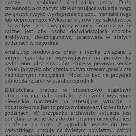
uwagę na stabilność środowiska pracy. Dużą
zapewnienia bezpieczeństwa usługi (np.
zmienność, a co za tym idzie stresujące sytuacje mogą
sprawdzenie, czy do Twojego konta nie loguje się
zwiększyć ryzyko wystąpienia epizodu maniakalnego
nieuprawniona osoba), dokonanie pomiarów
lub depresyjnego. Wykazuje się również szkodliwość
czy wpływ na objawy pracy w nocy. Co oznacza, że
statystycznych, ulepszania naszych usług i
ważne jest aby osoba doświadczająca choroby
dopasowania ich do potrzeb i wygody
afektywnej dwubiegunowej pracowała w stałych
użytkowników (np. personalizowanie treści w
godzinach w ciągu dnia.
usługach) jak również prowadzenie marketingu i
Analizując środowiska pracy i ryzyka związane z
promocji własnych usług administratora
innymi czynnikami wpływającymi na pracownika
Psychorada.pl w serwisie administratora (np. jeśli
wyłoniono kilka zawodów, które w pewnym sensie
interesujesz się psychologią dziecka i oglądasz
niwelują ryzyko obciążenia dużym stresem, presją czy
materiały na ten temat w Psychorada.pl to możemy
nadmiernymi napięciami. Może to być na przykład
Ci wyświetlić reklamę na podobny temat).
bibliotekarz, archiwista albo ogrodnik.
Twoja dobrowolna zgoda. Aby móc pokazać
Bibliotekarz pracuje w stosunkowo stabilnym
interesujące Cię oferty reklamowe (np. produktu lub
otoczeniu ma mało kontaktu z ludźmi i występuje
usługi, których możesz potrzebować) reklamodawcy
niewielkie narażenie na stresujące sytuacje, a
i ich przedstawiciele muszą mieć możliwość
dodatkowo nie jest to praca zmianowa tylko w stałych
godzinach. W przypadku archiwisty sytuacja jest
przetwarzania Twoich danych. Udzielenie takiej
podobna, pracuje się z dokumentami i niewielkie jest
zgody jest całkowicie dobrowolne, i jeśli nie chcesz,
narażenie na stres. A ogrodnik jeszcze do tego
nie musisz jej udzielać. Dzięki naszemu rozwiązaniu
wszystkiego pracuje na świeżym powietrzu, wśród
masz również możliwość ograniczenia zakresu lub
zieleni, co dodatkowo wpływa pozytywnie na nastrój i