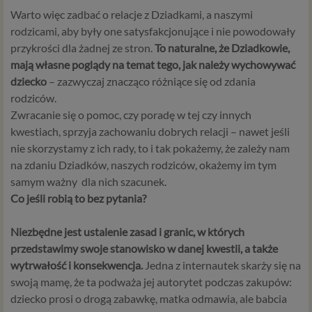
Warto więc zadbać o relacje z Dziadkami, a naszymi
rodzicami, aby były one satysfakcjonujące i nie powodowały
przykrości dla żadnej ze stron.
To naturalne, że Dziadkowie,
mają własne poglądy na temat tego, jak należy wychowywać
dziecko
– zazwyczaj znacząco różniące się od zdania
rodziców.
Zwracanie się o pomoc, czy poradę w tej czy innych
kwestiach, sprzyja zachowaniu dobrych relacji – nawet jeśli
nie skorzystamy z ich rady, to i tak pokażemy, że zależy nam
na zdaniu Dziadków, naszych rodziców, okażemy im tym
samym ważny dla nich szacunek.
Co jeśli robią to bez pytania?
Niezbędne jest ustalenie zasad i granic, w których
przedstawimy swoje stanowisko w danej kwestii, a także
wytrwałość i konsekwencja.
Jedna z internautek skarży się na
swoją mamę, że ta podważa jej autorytet podczas zakupów:
dziecko prosi o drogą zabawkę, matka odmawia, ale babcia