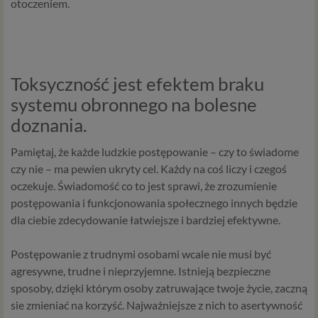
otoczeniem.
jak między innymi usługi serwisu Psychorada.pl. W tej
informacji przedstawiamy skrót najważniejszych
zagadnień dotyczących przetwarzania Twoich danych
osobowych, jakie może mieć miejsce po 25 maja 2018 r. w
związku z korzystaniem z naszych usług. Prosimy Cię o jej
Toksyczność jest efektem braku
przeczytanie, nie zajmie to więcej niż kilka minut.
systemu obronnego na bolesne
Czym są dane osobowe
doznania.
Dane osobowe to, zgodnie z RODO, informacje o
Pamiętaj, że każde ludzkie postępowanie – czy to świadome
zidentyfikowanej lub możliwej do zidentyfikowania
czy nie – ma pewien ukryty cel. Każdy na coś liczy i czegoś
osobie fizycznej. W przypadku korzystania z naszego
oczekuje. Świadomość co to jest sprawi, że zrozumienie
serwisu takimi danymi są np. adres e-mail, adres IP lub
Twoje dane w serwisie konsultacyjnym czy w innej
postępowania i funkcjonowania społecznego innych będzie
usłudze oferowanej przez Psychoradę. Dane osobowe
dla ciebie zdecydowanie łatwiejsze i bardziej efektywne.
mogą być zapisywane w plikach cookies lub podobnych
technologiach (np. local storage) instalowanych przez nas
Postępowanie z trudnymi osobami wcale nie musi być
lub naszych Zaufanych Partnerów na naszych stronach i
agresywne, trudne i nieprzyjemne. Istnieją bezpieczne
urządzeniach, których używasz podczas korzystania z
sposoby, dzięki którym osoby zatruwające twoje życie, zaczną
naszych usług.
sie zmieniać na korzyść. Najważniejsze z nich to asertywność