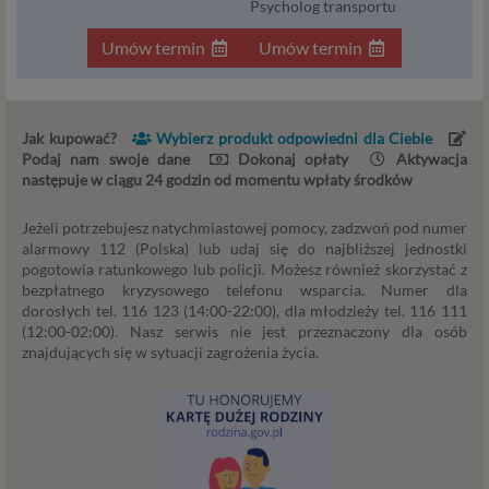
Psycholog transportu
przetwarzania danych jest uzasadniony interes
administratora – do czasu istnienia tego uzasadnionego
Umów termin
Umów termin
interesu.
Administratorzy
Jak kupować?
Wybierz produkt odpowiedni dla Ciebie
Administratorami Twoich danych osobowych Psychology
Podaj nam swoje dane
Dokonaj opłaty
Aktywacja
Consulting Aneta Styńska właściciel serwisu
następuje w ciągu 24 godzin od momentu wpłaty środków
internetowego Psychorada.pl. Pełne dane administratora
możesz sprawdzić wchodząc na podstrone Kontakt.
Jeżeli potrzebujesz natychmiastowej pomocy, zadzwoń pod numer
alarmowy 112 (Polska) lub udaj się do najbliższej jednostki
Znajdziesz tam również informację o naszych Zaufanych
pogotowia ratunkowego lub policji. Możesz również skorzystać z
Partnerach, czyli firmach i innych podmiotów, z którymi
bezpłatnego kryzysowego telefonu wsparcia. Numer dla
współpracujemy głównie w zakresie administracyjnym,
dorosłych tel. 116 123 (14:00-22:00), dla młodzieży tel. 116 111
technologicznym koniecznym do prowadzenia serwisu i
(12:00-02:00). Nasz serwis nie jest przeznaczony dla osób
marketingowym.
znajdujących się w sytuacji zagrożenia życia.
Przekazywanie danych
Twoje dane będą przetwarzać Psychology Consulting
właściciel serwisu Psychorada.pl i Zaufani Partnerzy.
Twoje dane mogą być również powierzone do