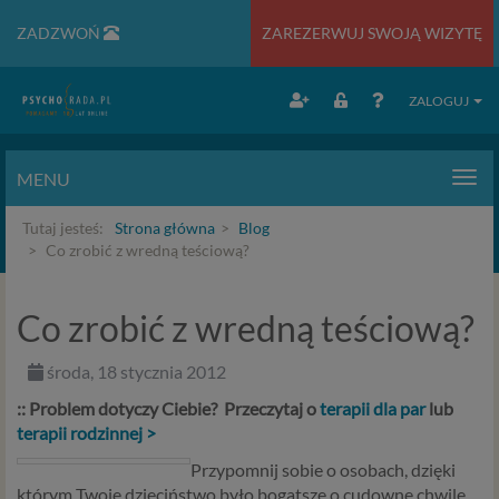
ZADZWOŃ
ZAREZERWUJ SWOJĄ WIZYTĘ
ZALOGUJ
MENU
Men
Tutaj jesteś:
Strona główna
Blog
Co zrobić z wredną teściową?
Co zrobić z wredną teściową?
środa, 18 stycznia 2012
:: Problem dotyczy Ciebie? Przeczytaj o
terapii dla par
lub
terapii rodzinnej >
Przypomnij sobie o osobach, dzięki
którym Twoje dzieciństwo było bogatsze o cudowne chwile