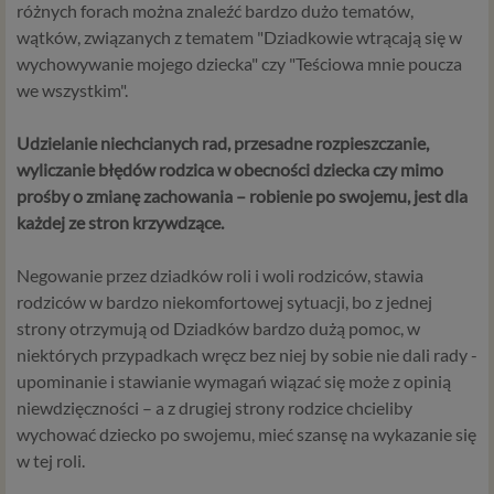
różnych forach można znaleźć bardzo dużo tematów,
wątków, związanych z tematem "Dziadkowie wtrącają się w
wychowywanie mojego dziecka" czy "Teściowa mnie poucza
we wszystkim".
Udzielanie niechcianych rad, przesadne rozpieszczanie,
wyliczanie błędów rodzica w obecności dziecka czy mimo
prośby o zmianę zachowania – robienie po swojemu, jest dla
każdej ze stron krzywdzące.
Negowanie przez dziadków roli i woli rodziców, stawia
rodziców w bardzo niekomfortowej sytuacji, bo z jednej
strony otrzymują od Dziadków bardzo dużą pomoc, w
niektórych przypadkach wręcz bez niej by sobie nie dali rady -
upominanie i stawianie wymagań wiązać się może z opinią
niewdzięczności – a z drugiej strony rodzice chcieliby
wychować dziecko po swojemu, mieć szansę na wykazanie się
w tej roli.