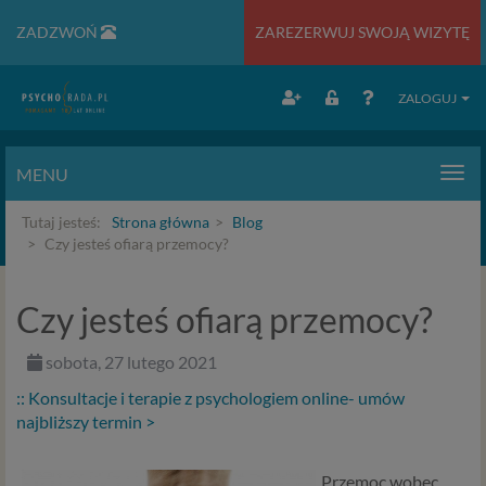
ZADZWOŃ
ZAREZERWUJ SWOJĄ WIZYTĘ
ZALOGUJ
MENU
Men
Tutaj jesteś:
Strona główna
Blog
Czy jesteś ofiarą przemocy?
Czy jesteś ofiarą przemocy?
sobota, 27 lutego 2021
:: Konsultacje i terapie z psychologiem online- umów
najbliższy termin >
Przemoc wobec