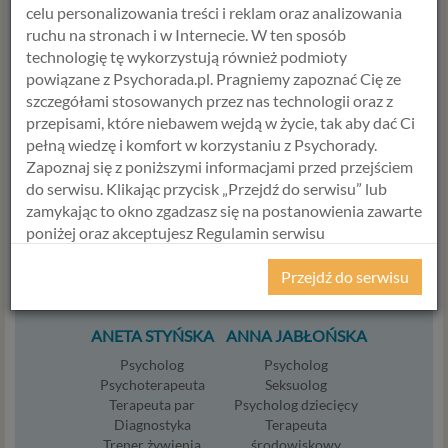
celu personalizowania treści i reklam oraz analizowania
ruchu na stronach i w Internecie. W ten sposób
WYBIERZ USŁUGĘ, SPECJALISTĘ
technologię tę wykorzystują również podmioty
powiązane z Psychorada.pl. Pragniemy zapoznać Cię ze
I TERMIN
szczegółami stosowanych przez nas technologii oraz z
przepisami, które niebawem wejdą w życie, tak aby dać Ci
USŁUGA
pełną wiedzę i komfort w korzystaniu z Psychorady.
Zapoznaj się z poniższymi informacjami przed przejściem
do serwisu. Klikając przycisk „Przejdź do serwisu” lub
zamykając to okno zgadzasz się na postanowienia zawarte
poniżej oraz akceptujesz Regulamin serwisu
Psychorada.pl i Politykę Prywatności.
Przejdź do serwisu
RODO
Z dniem 25 maja 2018 r. rozpoczyna obowiązywanie
ANETA STYŃSKA
ANNA JABŁOŃSKA
Rozporządzenie Parlamentu Europejskiego i Rady (UE)
Psycholog
Psycholog
2016/679 z dnia 27 kwietnia 2016 r. w sprawie ochrony
Psychoterapeuta
Seksuolog
osób fizycznych w związku z przetwarzaniem danych
Terapeuta par
Psycholog dziecięcy
osobowych i w sprawie swobodnego przepływu takich
Diagnostyka
Terapeuta
danych oraz uchylenia dyrektywy 95/46/WE (określane
Trener żywienia
środowiskowy