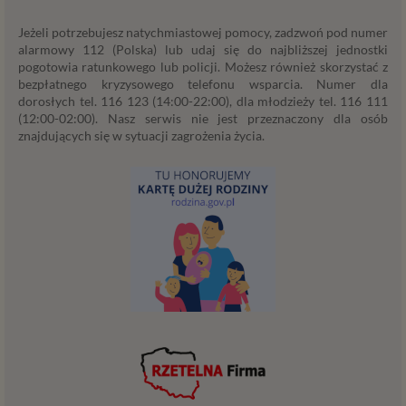
przypadku, gdy zakładasz u nas konto, to umowa o
dostarczenie tego konta upoważnia nas do
Jeżeli potrzebujesz natychmiastowej pomocy, zadzwoń pod numer
przetwarzania danych niezbędnych do jego
alarmowy 112 (Polska) lub udaj się do najbliższej jednostki
pogotowia ratunkowego lub policji. Możesz również skorzystać z
zapewnienia (np. danych podanych przez Ciebie w
bezpłatnego kryzysowego telefonu wsparcia. Numer dla
profilu tego konta). Bez tej możliwości nie bylibyśmy
dorosłych tel. 116 123 (14:00-22:00), dla młodzieży tel. 116 111
w stanie zapewnić Ci usługi, a Ty nie mógłbyś z niej
(12:00-02:00). Nasz serwis nie jest przeznaczony dla osób
korzystać.
znajdujących się w sytuacji zagrożenia życia.
Niezbędność przetwarzania do celów wynikających
z prawnie uzasadnionych interesów realizowanych
przez administratora lub przez stronę trzecią. Ta
podstawa przetwarzania danych dotyczy
przypadków, gdy ich przetwarzanie jest
uzasadnione z uwagi na nasze usprawiedliwione
potrzeby, co obejmuje między innymi konieczność
zapewnienia bezpieczeństwa usługi (np.
sprawdzenie, czy do Twojego konta nie loguje się
nieuprawniona osoba), dokonanie pomiarów
statystycznych, ulepszania naszych usług i
dopasowania ich do potrzeb i wygody
użytkowników (np. personalizowanie treści w