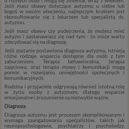
u różnych osób i mogą się zmieniać wraz z wiekiem.
Jeśli masz obawy dotyczące autyzmu u siebie lub
kogoś w swoim otoczeniu, najlepszym krokiem jest
skonsultowanie się z lekarzem lub specjalistą ds.
autyzmu.
Jeśli masz obawy czy podejrzenia, że możesz mieć
autyzm i zastanawiasz się nad tym - to może warto
zdecydować się na diagnozę.
Jeśli zostanie postawiona diagnoza autyzmu, istnieją
różne rodzaje wsparcia dostępne dla osób z tym
zaburzeniem. Terapia behawioralna, terapia
zajęciowa, oraz terapia mowy i komunikacji mogą
pomóc w rozwijaniu umiejętności społecznych i
komunikacyjnych.
Rodzina i przyjaciele odgrywają również istotną rolę
w życiu osoby z autyzmem, dlatego wsparcie
emocjonalne i zrozumienie są niezwykle ważne.
Diagnoza
Diagnoza autyzmu jest procesem skomplikowanym i
wymaga zaangażowania specjalistów, takich jak
neuropsychologowie, psychiatrzy i psycholodzy.