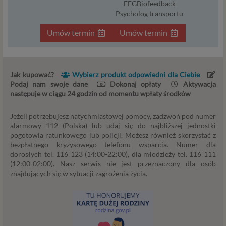
Twoja dobrowolna zgoda. Aby móc pokazać
EEGBiofeedback
Psycholog transportu
interesujące Cię oferty reklamowe (np. produktu lub
usługi, których możesz potrzebować) reklamodawcy
Umów termin
Umów termin
i ich przedstawiciele muszą mieć możliwość
przetwarzania Twoich danych. Udzielenie takiej
zgody jest całkowicie dobrowolne, i jeśli nie chcesz,
nie musisz jej udzielać. Dzięki naszemu rozwiązaniu
Jak kupować?
Wybierz produkt odpowiedni dla Ciebie
masz również możliwość ograniczenia zakresu lub
Podaj nam swoje dane
Dokonaj opłaty
Aktywacja
zmiany zgody w dowolnym momencie.
następuje w ciągu 24 godzin od momentu wpłaty środków
Twoje dane, w ramach naszych usług, przetwarzane będą
Jeżeli potrzebujesz natychmiastowej pomocy, zadzwoń pod numer
wyłącznie w przypadku posiadania przez nas lub inny
alarmowy 112 (Polska) lub udaj się do najbliższej jednostki
podmiot przetwarzający dane jednej z dopuszczonych
pogotowia ratunkowego lub policji. Możesz również skorzystać z
przez RODO podstaw prawnych i wyłącznie w celu
bezpłatnego kryzysowego telefonu wsparcia. Numer dla
dostosowanym do danej podstawy, zgodnie z opisem
dorosłych tel. 116 123 (14:00-22:00), dla młodzieży tel. 116 111
(12:00-02:00). Nasz serwis nie jest przeznaczony dla osób
powyżej. Twoje dane przetwarzane będą do czasu
znajdujących się w sytuacji zagrożenia życia.
istnienia podstawy do ich przetwarzania – czyli w
przypadku udzielenia zgody do momentu jej cofnięcia,
ograniczenia lub innych działań z Twojej strony
ograniczających tę zgodę, w przypadku niezbędności
danych do wykonania umowy – przez czas jej