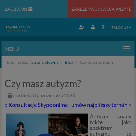
ZADZWOŃ
ZAREZERWUJ SWOJĄ WIZYTĘ
ZALOGUJ
MENU
Men
Tutaj jesteś:
Strona główna
Blog
Czy masz autyzm?
Czy masz autyzm?
niedziela, 8 października 2023
:: Konsultacje Skype online - umów najbliższy termin >
Autyzm, znany
także jako
spektrum
autyzmu, to