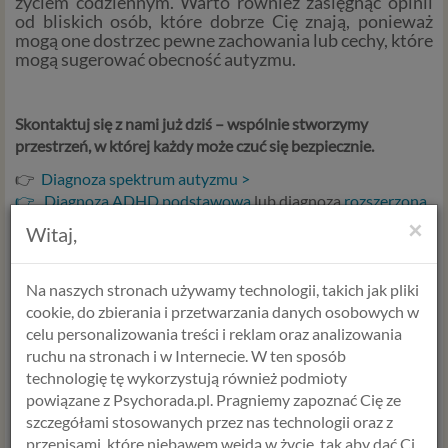
życiem codziennym. Warto również zasięgnąć opinii
od bliskich osób, które dobrze Cię znają, ponieważ
mogą one dostrzec pewne zachowania lub cechy, które
mogą sugerować obecność autyzmu.
Skontaktuj się z nami już dziś – wspólnie stworzymy
przestrzeń, w której każdy może czuć się bezpiecznie.
👉
Diagnoza spektrum autyzmu >
👉 Diagnoza ADHD podstawowa
lub diagnoza
rozszerzona
o test osobowości MMPI >
×
Witaj,
👉 Konsultacja wstępna >
Na naszych stronach używamy technologii, takich jak pliki
Do zobaczenia po drugiej stronie
cookie, do zbierania i przetwarzania danych osobowych w
Alicja Krawczyk
celu personalizowania treści i reklam oraz analizowania
mgr
psychologii
ruchu na stronach i w Internecie. W ten sposób
Terapeuta SFBT
technologię tę wykorzystują również podmioty
powiązane z Psychorada.pl. Pragniemy zapoznać Cię ze
szczegółami stosowanych przez nas technologii oraz z
Więcej artykulów na temat autyzmu,
przepisami, które niebawem wejdą w życie, tak aby dać Ci