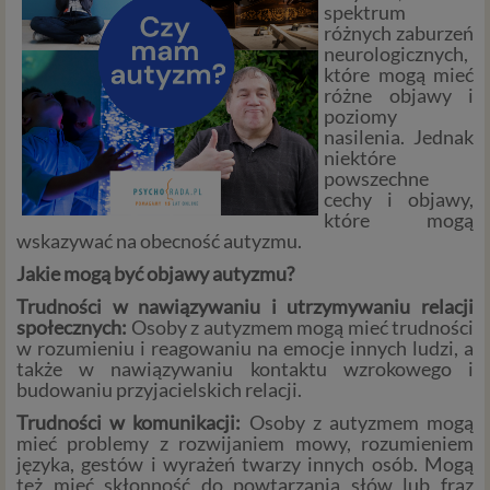
spektrum
różnych zaburzeń
neurologicznych,
które mogą mieć
różne objawy i
poziomy
nasilenia. Jednak
niektóre
powszechne
cechy i objawy,
które mogą
wskazywać na obecność autyzmu.
Jakie mogą być objawy autyzmu?
Trudności w nawiązywaniu i utrzymywaniu relacji
społecznych:
Osoby z autyzmem mogą mieć trudności
w rozumieniu i reagowaniu na emocje innych ludzi, a
także w nawiązywaniu kontaktu wzrokowego i
budowaniu przyjacielskich relacji.
Trudności w komunikacji:
Osoby z autyzmem mogą
mieć problemy z rozwijaniem mowy, rozumieniem
języka, gestów i wyrażeń twarzy innych osób. Mogą
też mieć skłonność do powtarzania słów lub fraz