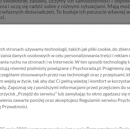
o swobodnej zabawy, uczymy ich samodzielności i odpowi
ania i uczą się radzić sobie z różnymi sytuacjami. Mają
 własnych doświadczeń. To buduje ich poczucie własnej wa
ci.
owania relacji i rozwijania umiejętności społecznych. K
ólnie tworzą gry, projekty czy scenariusze. Podczas taki
ejętności są niezbędne w dorosłym życiu, dlatego warto d
ch stronach używamy technologii, takich jak pliki cookie, do zbiera
ią fizyczną. Gdy dzieci mają czas na swobodne bieganie
zania danych osobowych w celu personalizowania treści i reklam 
h zdrowia i rozwoju
ania ruchu na stronach i w Internecie. W ten sposób technologię t
tują również podmioty powiązane z Psychorada.pl. Pragniemy z
zczegółami stosowanych przez nas technologii oraz z przepisami, k
 wejdą w życie, tak aby dać Ci pełną wiedzę i komfort w korzystan
dy. Zapoznaj się z poniższymi informacjami przed przejściem do s
ntrowanej na Rozwiązaniu
 przycisk „Przejdź do serwisu” lub zamykając to okno zgadzasz się 
ienia zawarte poniżej oraz akceptujesz Regulamin serwisu Psych
BIERZ USŁUGĘ, SPECJALISTĘ I TER
kę Prywatności.
25 maja 2018 r. rozpoczyna obowiązywanie Rozporządzenie Parl