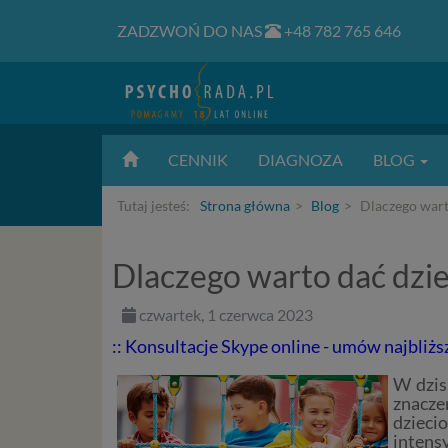
ZADZWOŃ DO NAS
+48 782 765 646
CENNIK
DIAGNOZA
BLOG
Tutaj jesteś:
Strona główna
Blog
Dlaczego wart
Dlaczego warto dać dzi
czwartek, 1 czerwca 2023
:: Konsultacje Skype online - umów najbliżs
W dzis
znacze
dziec
intens