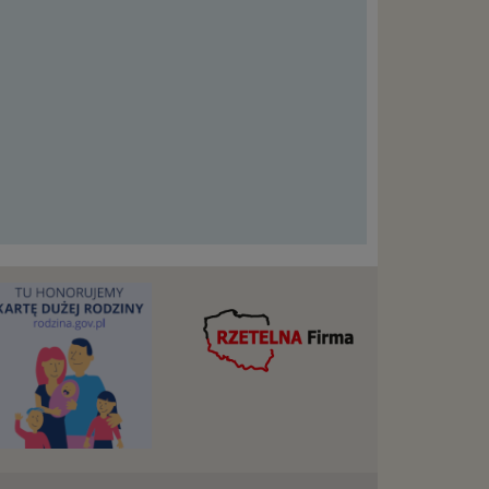
ług.
ewiduje
:
j jesteś
cje na
owę o
e
as konto,
ia
z Ciebie
wnić Ci
dnionych
ą. Ta
warzanie
ejmuje