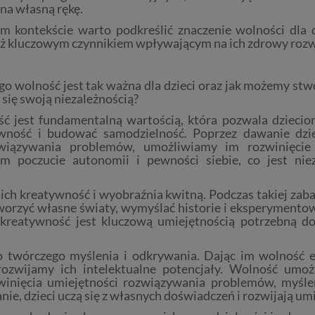
 na własną rękę.
m kontekście warto podkreślić znaczenie wolności dla d
ż kluczowym czynnikiem wpływającym na ich zdrowy rozwój
go wolność jest tak ważna dla dzieci oraz jak możemy stw
 się swoją niezależnością?
ć jest fundamentalną wartością, która pozwala dziecio
wność i budować samodzielność. Poprzez dawanie dz
związywania problemów, umożliwiamy im rozwinięcie u
om poczucie autonomii i pewności siebie, co jest n
ch kreatywność i wyobraźnia kwitną. Podczas takiej zabaw
worzyć własne światy, wymyślać historie i eksperymentow
kreatywność jest kluczową umiejętnością potrzebną d
o twórczego myślenia i odkrywania. Dając im wolność ek
rozwijamy ich intelektualne potencjały. Wolność um
inięcia umiejętności rozwiązywania problemów, myślen
e, dzieci uczą się z własnych doświadczeń i rozwijają um