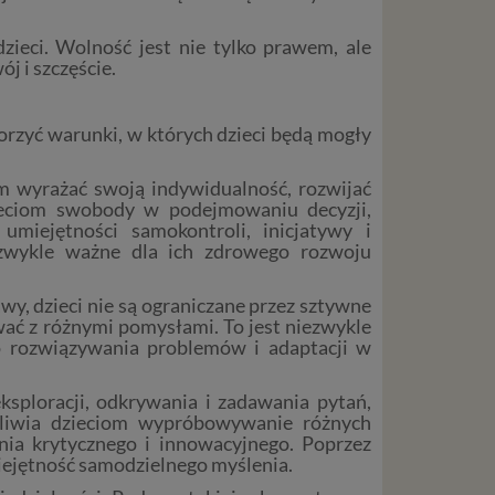
zieci. Wolność jest nie tylko prawem, ale
 i szczęście.
orzyć warunki, w których dzieci będą mogły
m wyrażać swoją indywidualność, rozwijać
ieciom swobody w podejmowaniu decyzji,
miejętności samokontroli, inicjatywy i
iezwykle ważne dla ich zdrowego rozwoju
y, dzieci nie są ograniczane przez sztywne
ać z różnymi pomysłami. To jest niezwykle
o rozwiązywania problemów i adaptacji w
sploracji, odkrywania i zadawania pytań,
ożliwia dzieciom wypróbowywanie różnych
ia krytycznego i innowacyjnego. Poprzez
iejętność samodzielnego myślenia.