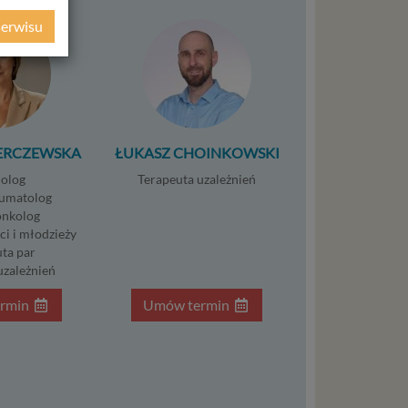
ochrony
serwisu
ie
WE
ycznym
ystanie z
ERCZEWSKA
ŁUKASZ CHOINKOWSKI
l. W tej
olog
Terapeuta uzależnień
aja
umatolog
tanie,
nkolog
ci i młodzieży
ta par
uzależnień
rmin
Umów termin
liwej do
wisu
osobowe
local
szych