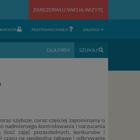
ZAREZERWUJ SWOJĄ WIZYTĘ
JA KONTA
PRZYPOMNIJ HASŁO
ZALOGUJ
DLA FIRM
SZUKAJ
?
oraz szybsze, coraz częściej zapominamy o
 do nadmiernego kontrolowania i narzucania
 ilość zajęć pozaszkolnych, konkursów i
ej czasu na swobodną zabawę i odkrywanie