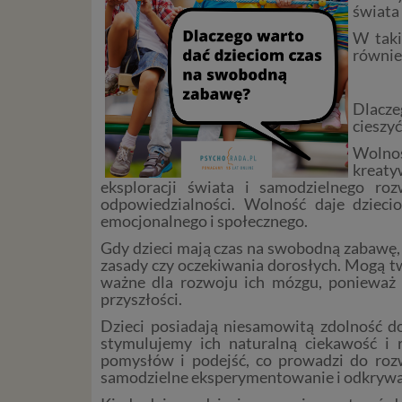
świata
W taki
równie
Dlacze
cieszyć
Wolnoś
kreaty
eksploracji świata i samodzielnego ro
odpowiedzialności. Wolność daje dzieci
emocjonalnego i społecznego.
Gdy dzieci mają czas na swobodną zabawę, i
zasady czy oczekiwania dorosłych. Mogą t
ważne dla rozwoju ich mózgu, ponieważ 
przyszłości.
Dzieci posiadają niesamowitą zdolność d
stymulujemy ich naturalną ciekawość i 
pomysłów i podejść, co prowadzi do rozw
samodzielne eksperymentowanie i odkrywani