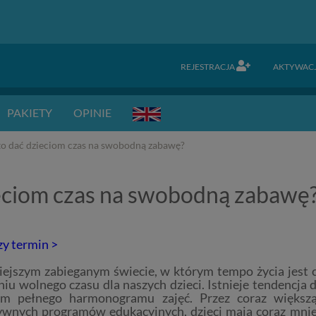
REJESTRACJA
AKTYWAC
PAKIETY
OPINIE
o dać dzieciom czas na swobodną zabawę?
eciom czas na swobodną zabawę
zy termin >
iejszym zabieganym świecie, w którym tempo życia jest c
niu wolnego czasu dla naszych dzieci.
Istnieje tendencja
iom pełnego harmonogramu zajęć.
Przez coraz większą
ywnych programów edukacyjnych, dzieci mają coraz mni