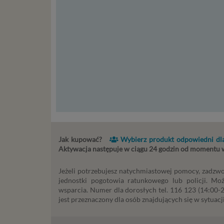
stronach
Podsta
Przetwa
kilka ro
przypadk
Ni
st
st
re
ni
Jak kupować?
Wybierz produkt odpowiedni dla
to
Aktywacja następuje w ciągu 24 godzin od momentu
da
w p
Jeżeli potrzebujesz natychmiastowej pomocy, zadzwo
usł
jednostki pogotowia ratunkowego lub policji. Mo
Ni
wsparcia. Numer dla dorosłych tel. 116 123 (14:00-22
in
jest przeznaczony dla osób znajdujących się w sytuacji
po
je