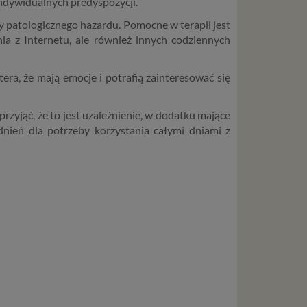
indywidualnych predyspozycji.
wisu
y patologicznego hazardu. Pomocne w terapii jest
ia z Internetu, ale również innych codziennych
osobowe
local
szych
, że mają emocje i potrafią zainteresować się
ług.
przyjąć, że to jest uzależnienie, w dodatku mające
nień dla potrzeby korzystania całymi dniami z
ewiduje
:
j jesteś
cje na
owę o
e
as konto,
ia
z Ciebie
wnić Ci