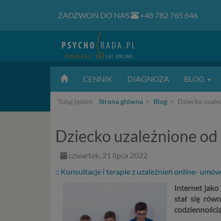
ZADZWOŃ DO NAS
+48 782 765 646
CENNIK
DIAGNOZA
BLOG
Tutaj jesteś:
Strona główna
Blog
Dziecko uzależ
Dziecko uzależnione od 
czwartek, 21 lipca 2022
:: Konsultacje i terapie z uzależnień online- umów
Internet jako 
stał się rów
codziennością