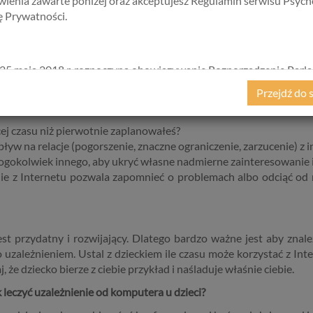
ienia zawarte poniżej oraz akceptujesz Regulamin serwisu Psych
na świecie, ale i w Polsce sposobem diagnostyki jest opr
kę Prywatności.
z 8 pytań pozwalających na rozpoznanie stopnia uzależnienia od Int
owych i/lub nie możesz doczekać się kolejnych sesji?
 Internecie, aby uznać swoje bycie w sieci za satysfakcjonujące?
25 maja 2018 r. rozpoczyna obowiązywanie Rozporządzenie Parl
róby kontrolowania, ograniczania lub zaprzestania korzystania z
kiego i Rady (UE) 2016/679 z dnia 27 kwietnia 2016 r. w sprawie 
Przejdź do 
eś nastrój depresyjny albo byłeś rozdrażniony wówczas, kiedy 
ycznych w związku z przetwarzaniem danych osobowych i w spraw
ego przepływu takich danych oraz uchylenia dyrektywy 95/46/
cej czasu niż pierwotnie zaplanowałeś?
ane popularnie jako „RODO”). RODO obowiązywać będzie w ident
ływ na relacje (pogorszenie, znaczne ograniczenie, zarzucenie) z i
we wszystkich krajach Unii Europejskiej, a więc także w Polsce i
kogokolwiek innego, aby ukryć własne nadmierne zainteresowanie 
a szereg zmian w zasadach regulujących przetwarzanie danych
nie z Internetu pozwala zapomnieć o problemach albo odciąć od 
h, które będą miały wpływ na wiele dziedzin życia, w tym na korz
ternetowych, takich jak między innymi usługi serwisu Psychorada.p
ji przedstawiamy skrót najważniejszych zagadnień dotyczących
zania Twoich danych osobowych, jakie może mieć miejsce po 25 m
jest przydatny i rozwijający. Dlatego bardzo ważne jest aby zna
w związku z korzystaniem z naszych usług. Prosimy Cię o jej przeczy
o uzależnieniem. Ustal z dzieckiem ile czasu może korzystać z Inte
e to więcej niż kilka minut.
 że dziecko bierze z ciebie przykład i naśladuje właśnie ciebie.
ą dane osobowe
 leczyć uzależnienie od komputera u dzieci?
bowe to, zgodnie z RODO, informacje o zidentyfikowanej lub moż