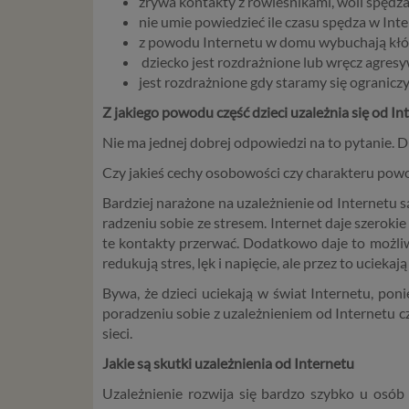
zrywa kontakty z rówieśnikami, woli spędzać
nie umie powiedzieć ile czasu spędza w Inte
z powodu Internetu w domu wybuchają kłótn
dziecko jest rozdrażnione lub wręcz agresyw
jest rozdrażnione gdy staramy się ogranic
Z jakiego powodu część dzieci uzależnia się od In
Nie ma jednej dobrej odpowiedzi na to pytanie. D
Czy jakieś cechy osobowości czy charakteru powod
Bardziej narażone na uzależnienie od Internetu są
radzeniu sobie ze stresem. Internet daje szero
te kontakty przerwać. Dodatkowo daje to możliwo
redukują stres, lęk i napięcie, ale przez to uciek
Bywa, że dzieci uciekają w świat Internetu, pon
poradzeniu sobie z uzależnieniem od Internetu cz
sieci.
Jakie są skutki uzależnienia od Internetu
Uzależnienie rozwija się bardzo szybko u osób