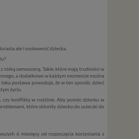
orasta ale i osobowość dziecka.
tu?
, z niską samooceną. Takie, które mają trudności w
goś innego, a dodatkowo w każdym momencie można
e taka postawa powoduje, że w ten sposób, dzieci
stym życiu.
w, czy konflikty w rodzinie. Aby pomóc dziecku w
problemami, które skłoniły dziecko do ucieczki do
wszych 6 miesięcy od rozpoczęcia korzystania z