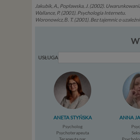
usł
Jakubik, A., Popławska, J. (2002). Uwarunkowani
Ni
Wallance, P. (2001). Psychologia Internetu.
in
Woronowicz, В. T. (2001). Bez tajemnic o uzależnie
po
je
mi
WY
sp
do
do
USŁUGA
tr
usł
int
Ps
Tw
re
re
Two
ANETA STYŃSKA
ANNA J
ch
mo
Psycholog
Psy
Psychoterapeuta
Sek
Twoje da
Terapeuta par
Psycholo