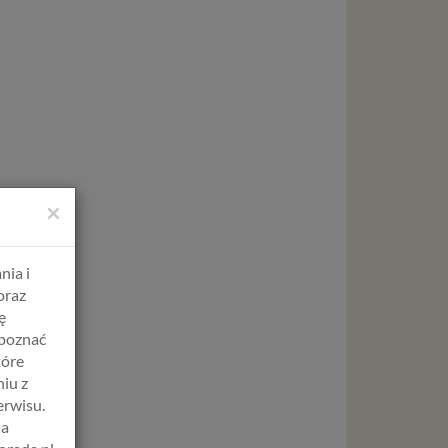
×
nia i
oraz
ę
apoznać
tóre
iu z
erwisu.
na