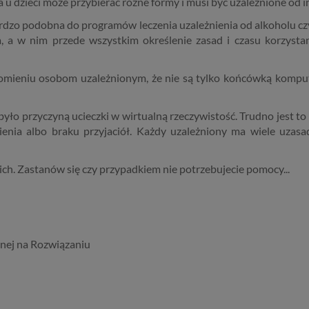
 u dzieci może przybierać różne formy i musi być uzależnione od 
ikowania osobie fizycznej. W przypadku korzystania z naszego ser
bardzo podobna do programów leczenia uzależnienia od alkoholu cz
anymi są np. adres e-mail, adres IP lub Twoje dane w serwisie
 a w nim przede wszystkim określenie zasad i czasu korzystan
cyjnym czy w innej usłudze oferowanej przez Psychoradę. Dane 
 zapisywane w plikach cookies lub podobnych technologiach (np. 
 instalowanych przez nas lub naszych Zaufanych Partnerów na na
eniu osobom uzależnionym, że nie są tylko końcówką komputera
 i urządzeniach, których używasz podczas korzystania z naszych us
wa i cel przetwarzania
yło przyczyną ucieczki w wirtualną rzeczywistość. Trudno jest to 
nia albo braku przyjaciół. Każdy uzależniony ma wiele uzasad
rzanie danych osobowych wymaga podstawy prawnej. RODO prz
dzajów takich podstaw prawnych dla przetwarzania danych, a w
kich. Zastanów się czy przypadkiem nie potrzebujecie pomocy...
ach korzystania z naszych usług wystąpią, co do zasady trzy z nich
ezbędność przetwarzania do zawarcia lub wykonania umowy, które
roną. Umowa to, w naszym przypadku, regulamin serwisu i informa
ronach ofertowych danej usługi. Jeśli zatem zawieramy z Tobą um
alizację danej usługi, to możemy przetwarzać Twoje dane w zakresi
nej na Rozwiązaniu
ezbędnym do realizacji tej umowy. W przypadku, gdy zakładasz u n
 umowa o dostarczenie tego konta upoważnia nas do przetwarzan
nych niezbędnych do jego zapewnienia (np. danych podanych prze
rofilu tego konta). Bez tej możliwości nie bylibyśmy w stanie zape