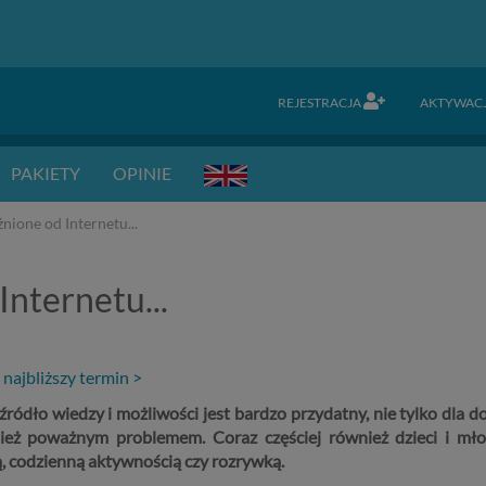
REJESTRACJA
AKTYWAC
PAKIETY
OPINIE
nione od Internetu...
Internetu...
 najbliższy termin >
źródło wiedzy i możliwości jest bardzo przydatny, nie tylko dla do
nież poważnym problemem. Coraz częściej również dzieci i mło
, codzienną aktywnością czy rozrywką.