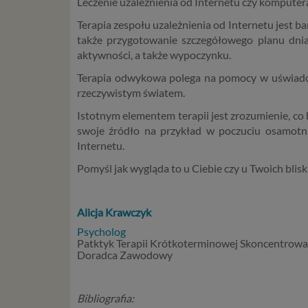
Leczenie uzależnienia od Internetu czy komputera
zidentyf
Terapia zespołu uzależnienia od Internetu jest 
takimi d
także przygotowanie szczegółowego planu dnia,
konsulta
aktywności, a także wypoczynku.
mogą być
storage)
Terapia odwykowa polega na pomocy w uświadomi
stronach
rzeczywistym światem.
Podsta
Istotnym elementem terapii jest zrozumienie, co b
swoje źródło na przykład w poczuciu osamotnie
Przetwa
Internetu.
kilka ro
Pomyśl jak wygląda to u Ciebie czy u Twoich blis
przypadk
Ni
st
Alicja Krawc
zyk
st
Psycholog
re
Patktyk Terapii Krótkoterminowej Skoncentrowa
ni
Doradca Zawodowy
to
da
w p
Bibliografia: