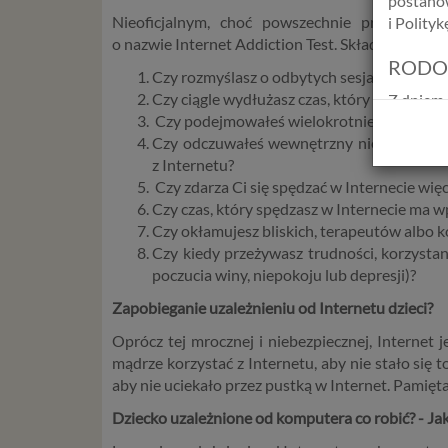
postanow
Nieoficjalnym, choć powszechnie przyjętym 
i Polity
o nazwie Internet Addiction Test. Składa się on 
RODO
Czy rozmyślasz o odbytych sesjach internet
Czy ciągle wydłużasz czas, który spędzasz w
Z dniem 
Czy podejmowałeś wielokrotnie, nieudane p
Europejs
Czy odczuwałeś wewnętrzny niepokój, miał
osób fiz
z Internetu?
swobodn
Czy zdarza Ci się spędzać w Internecie wię
(określ
Czy czas, który spędzasz w Internecie ma wp
zakresie 
Czy okłamujesz bliskich, terapeutów albo 
wprowadz
Czy kiedy przeżywasz trudności, korzysta
osobowyc
poczucia winy, niepokoju lub depresji)?
usług in
informac
Zapobieganie uzależnieniu od Internetu dzieci?
przetwar
Oprócz tej mrocznej i niebezpiecznej, Internet 
2018 r. 
mądrze korzystać z Internetu, aby nie stało się t
nie zajmi
aby nie uciekało przez pustką w Internet. Pamiętaj,
Czym s
Dziecko uzależnione od komputera co robić? - Jak
Dane oso