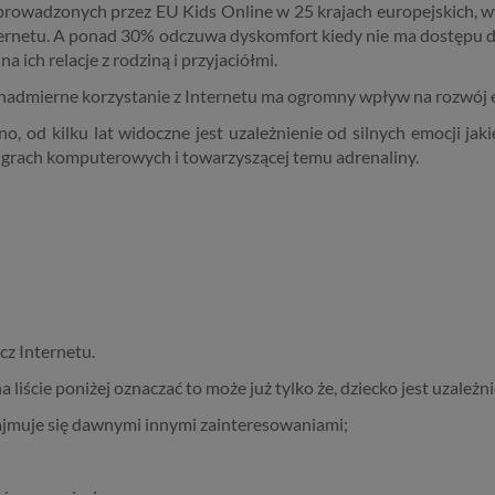
rowadzonych przez EU Kids Online w 25 krajach europejskich, w
rnetu. A ponad 30% odczuwa dyskomfort kiedy nie ma dostępu do
na ich relacje z rodziną i przyjaciółmi.
admierne korzystanie z Internetu ma ogromny wpływ na rozwój e
, od kilku lat widoczne jest uzależnienie od silnych emocji jaki
w grach komputerowych i towarzyszącej temu adrenaliny.
cz Internetu.
 liście poniżej oznaczać to może już tylko że, dziecko jest uzależn
zajmuje się dawnymi innymi zainteresowaniami;