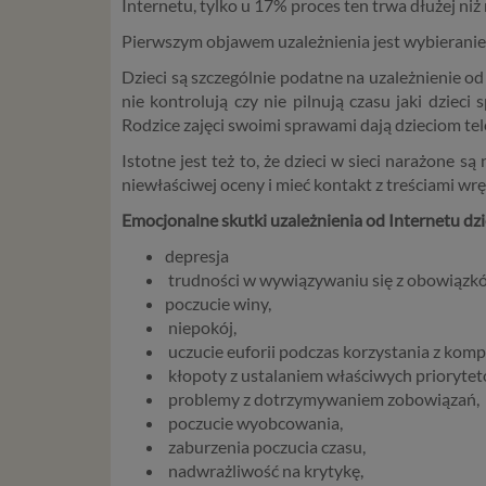
Internetu, tylko u 17% proces ten trwa dłużej niż 
Pierwszym objawem uzależnienia jest wybieranie k
Dzieci są szczególnie podatne na uzależnienie od 
nie kontrolują czy nie pilnują czasu jaki dzieci
Rodzice zajęci swoimi sprawami dają dzieciom tele
Istotne jest też to, że dzieci w sieci narażone 
niewłaściwej oceny i mieć kontakt z treściami wr
Emocjonalne skutki uzależnienia od Internetu dzi
depresja
trudności w wywiązywaniu się z obowiązkó
poczucie winy,
niepokój,
uczucie euforii podczas korzystania z komp
kłopoty z ustalaniem właściwych priorytet
problemy z dotrzymywaniem zobowiązań,
poczucie wyobcowania,
zaburzenia poczucia czasu,
nadwrażliwość na krytykę,