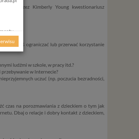
orada.pl
acowany przez Kimberly Young kwestionariusz
ernetu:
amentu
 Internetu?
ochrony
serwisu
próbowałeś ograniczać lub przerwać korzystanie
ie
WE
ycznym
nnymi ludźmi w szkole, w pracy itd.?
i przebywanie w Internecie?
nieprzyjemnych uczuć (np. poczucia bezradności,
ystanie z
l. W tej
aja
leźć czas na porozmawiania z dzieckiem o tym jak
tanie,
rnetu. Dbaj o relacje i dobry kontakt z dzieckiem,
liwej do