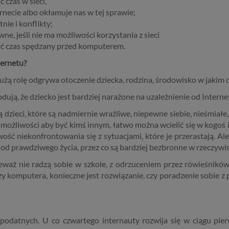
 czas w sieci,
rnecie albo okłamuje nas w tej sprawie;
ie i konflikty;
ne, jeśli nie ma możliwości korzystania z sieci
zyć czas spędzany przed komputerem.
ternetu?
użą rolę odgrywa otoczenie dziecka, rodzina, środowisko w jakim d
ują, że dziecko jest bardziej narażone na uzależnienie od Interne
 dzieci, które są nadmiernie wrażliwe, niepewne siebie, nieśmiałe
kie możliwości aby być kimś innym, łatwo można wcielić się w ko
ść niekonfrontowania się z sytuacjami, które je przerastają. Al
ają od prawdziwego życia, przez co są bardziej bezbronne w rzeczywi
ieważ nie radzą sobie w szkole, z odrzuceniem przez rówieśnikó
y komputera, konieczne jest rozwiązanie, czy poradzenie sobie z 
 podatnych. U co czwartego internauty rozwija się w ciągu pier