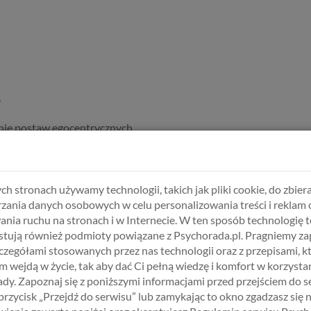
,
enie postaw egocentrycznych,
aktywności społecznej,
ektualnych oraz zmiana języka (slang).
ch stronach używamy technologii, takich jak pliki cookie, do zbiera
zania danych osobowych w celu personalizowania treści i reklam 
ania ruchu na stronach i w Internecie. W ten sposób technologię t
tują również podmioty powiązane z Psychorada.pl. Pragniemy z
zczegółami stosowanych przez nas technologii oraz z przepisami, k
 wejdą w życie, tak aby dać Ci pełną wiedzę i komfort w korzystan
 złym odżywianiem,
dy. Zapoznaj się z poniższymi informacjami przed przejściem do s
 przycisk „Przejdź do serwisu” lub zamykając to okno zgadzasz się 