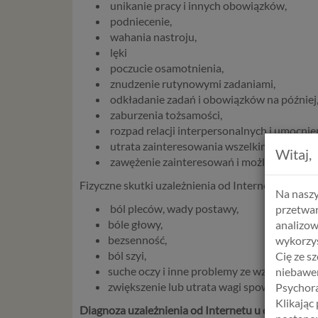
unikanie pracy i innych obowiązków,
podniecenie,
wahania nastroju,
lęki
poczucie osamotnienia,
znudzenie rutynowymi zadaniami,
odkładanie zadań i obowiązków na później
zaburzenia tożsamości,
rozpad relacji interpersonalnych i umocni
utrata zainteresowania wszelkimi formami 
Witaj,
zawężenie zainteresowań i możliwości intel
Fizyczne skutki uzależnienia od Internetu:
Na naszy
ból pleców, wady postawy,
przetwar
bóle głowy,
analizow
bezsenność,
wykorzys
ból szyi,
Cię ze s
suche oczy i inne problemy ze wzrokiem,
niebawem
zwiększenie lub utrata wagi spowodowane
Psychora
Klikając
Diagnoza uzależnienia od Internetu u dzieci