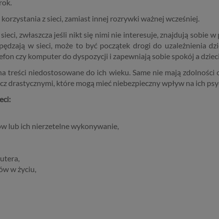
rok.
orzystania z sieci, zamiast innej rozrywki ważnej wcześniej.
sieci, zwłaszcza jeśli nikt się nimi nie interesuje, znajdują sobie
 spędzają w sieci, może to być początek drogi do uzależnienia dzi
fon czy komputer do dyspozycji i zapewniają sobie spokój a dzieci 
są na treści niedostosowane do ich wieku. Same nie mają zdolności
ęcz drastycznymi, które mogą mieć niebezpieczny wpływ na ich psy
eci:
w lub ich nierzetelne wykonywanie,
utera,
ów w życiu,