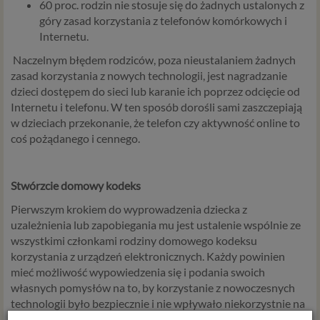
60 proc. rodzin nie stosuje się do żadnych ustalonych z
góry zasad korzystania z telefonów komórkowych i
Internetu.
Naczelnym błędem rodziców, poza nieustalaniem żadnych
zasad korzystania z nowych technologii, jest nagradzanie
dzieci dostępem do sieci lub karanie ich poprzez odcięcie od
Internetu i telefonu. W ten sposób dorośli sami zaszczepiają
w dzieciach przekonanie, że telefon czy aktywność online to
coś pożądanego i cennego.
Stwórzcie domowy kodeks
Pierwszym krokiem do wyprowadzenia dziecka z
uzależnienia lub zapobiegania mu jest ustalenie wspólnie ze
wszystkimi członkami rodziny domowego kodeksu
korzystania z urządzeń elektronicznych. Każdy powinien
mieć możliwość wypowiedzenia się i podania swoich
własnych pomysłów na to, by korzystanie z nowoczesnych
technologii było bezpiecznie i nie wpływało niekorzystnie na
zdrowie. Kodeks powinien zostać spisany na kartce papieru i