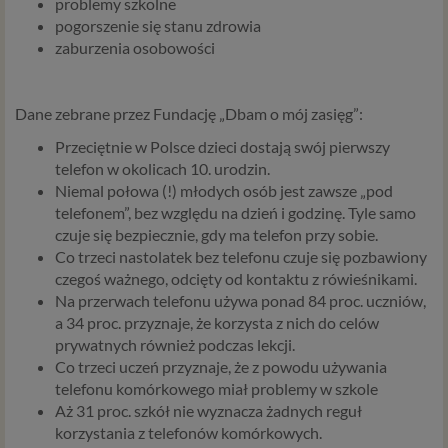
problemy szkolne
pogorszenie się stanu zdrowia
zaburzenia osobowości
Dane zebrane przez Fundację „Dbam o mój zasięg”:
Przeciętnie w Polsce dzieci dostają swój pierwszy
telefon w okolicach 10. urodzin.
Niemal połowa (!) młodych osób jest zawsze „pod
telefonem”, bez względu na dzień i godzinę. Tyle samo
czuje się bezpiecznie, gdy ma telefon przy sobie.
Co trzeci nastolatek bez telefonu czuje się pozbawiony
czegoś ważnego, odcięty od kontaktu z rówieśnikami.
Na przerwach telefonu używa ponad 84 proc. uczniów,
a 34 proc. przyznaje, że korzysta z nich do celów
prywatnych również podczas lekcji.
Co trzeci uczeń przyznaje, że z powodu używania
telefonu komórkowego miał problemy w szkole
Aż 31 proc. szkół nie wyznacza żadnych reguł
korzystania z telefonów komórkowych.