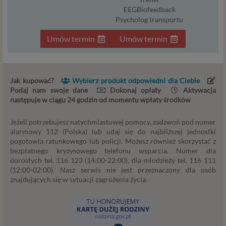
nieuprawniona osoba), dokonanie pomiarów
EEGBiofeedback
statystycznych, ulepszania naszych usług i
Psycholog transportu
dopasowania ich do potrzeb i wygody
Umów termin
Umów termin
użytkowników (np. personalizowanie treści w
usługach) jak również prowadzenie marketingu i
promocji własnych usług administratora
Psychorada.pl w serwisie administratora (np. jeśli
Jak kupować?
Wybierz produkt odpowiedni dla Ciebie
interesujesz się psychologią dziecka i oglądasz
Podaj nam swoje dane
Dokonaj opłaty
Aktywacja
materiały na ten temat w Psychorada.pl to możemy
następuje w ciągu 24 godzin od momentu wpłaty środków
Ci wyświetlić reklamę na podobny temat).
Twoja dobrowolna zgoda. Aby móc pokazać
Jeżeli potrzebujesz natychmiastowej pomocy, zadzwoń pod numer
interesujące Cię oferty reklamowe (np. produktu lub
alarmowy 112 (Polska) lub udaj się do najbliższej jednostki
pogotowia ratunkowego lub policji. Możesz również skorzystać z
usługi, których możesz potrzebować) reklamodawcy
bezpłatnego kryzysowego telefonu wsparcia. Numer dla
i ich przedstawiciele muszą mieć możliwość
dorosłych tel. 116 123 (14:00-22:00), dla młodzieży tel. 116 111
przetwarzania Twoich danych. Udzielenie takiej
(12:00-02:00). Nasz serwis nie jest przeznaczony dla osób
zgody jest całkowicie dobrowolne, i jeśli nie chcesz,
znajdujących się w sytuacji zagrożenia życia.
nie musisz jej udzielać. Dzięki naszemu rozwiązaniu
masz również możliwość ograniczenia zakresu lub
zmiany zgody w dowolnym momencie.
Twoje dane, w ramach naszych usług, przetwarzane będą