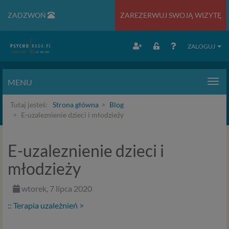
ZADZWOŃ
ZAREZERWUJ SWOJĄ WIZYTĘ
ZALOGUJ
MENU
Men
Tutaj jesteś:
Strona główna
Blog
E-uzaleznienie dzieci i młodzieży
E-uzaleznienie dzieci i
młodzieży
wtorek, 7 lipca 2020
:: Terapia uzależnień >