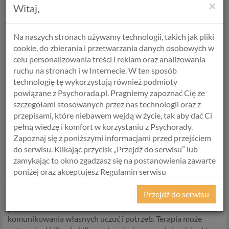
×
Witaj,
umieszczony w bezpiecznym miejscu. Powinien on zawierać
nie tylko zasady dotyczące czasu spędzanego przed
monitorem, ale także wspólnie podejmowane aktywności,
Na naszych stronach używamy technologii, takich jak pliki
rozwijanie zainteresowań, pasji czy zdrowego odżywiania się.
cookie, do zbierania i przetwarzania danych osobowych w
Każdy członek rodziny powinien się pod tym dokumentem
celu personalizowania treści i reklam oraz analizowania
podpisać i co najważniejsze trzymać spisanych zasad.
ruchu na stronach i w Internecie. W ten sposób
technologię tę wykorzystują również podmioty
powiązane z Psychorada.pl. Pragniemy zapoznać Cię ze
Pomoc specjalisty
szczegółami stosowanych przez nas technologii oraz z
przepisami, które niebawem wejdą w życie, tak aby dać Ci
Pamiętajmy, że nie wystarczy jedynie zabrać dziecku
pełną wiedzę i komfort w korzystaniu z Psychorady.
komputer czy odciąć internet w telefonie. Przebywanie przez
Zapoznaj się z poniższymi informacjami przed przejściem
długi czas w wirtualnej rzeczywistości sprawia, że nie poradzi
do serwisu. Klikając przycisk „Przejdź do serwisu” lub
sobie samo z emocjami, które nim targają, nie będzie potrafiło
zamykając to okno zgadzasz się na postanowienia zawarte
zagospodarować wolnego czasu. Jeśli zmiany w
poniżej oraz akceptujesz Regulamin serwisu
funkcjonowaniu rodziny, dodatkowe zajęcia pozaszkolne,
Psychorada.pl i Politykę Prywatności.
wyjazdy nie przyniosą rezultatów, warto skorzystać z
Przejdź do serwisu
pomocy specjalisty od uzależnień. Terapeuta pomoże
RODO
poradzić sobie ze stresem, złością, nudą. Nauczy dziecko
komunikowania własnych uczuć i potrzeb. Terapia może
Z dniem 25 maja 2018 r. rozpoczyna obowiązywanie