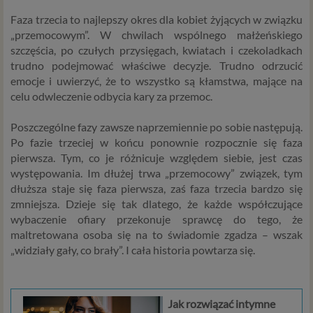
Faza trzecia to najlepszy okres dla kobiet żyjących w związku
Dane osobowe to, zgodnie z RODO, informacje o
„przemocowym”. W chwilach wspólnego małżeńskiego
zidentyfikowanej lub możliwej do zidentyfikowania
szczęścia, po czułych przysięgach, kwiatach i czekoladkach
osobie fizycznej. W przypadku korzystania z naszego
trudno podejmować właściwe decyzje. Trudno odrzucić
serwisu takimi danymi są np. adres e-mail, adres IP lub
emocje i uwierzyć, że to wszystko są kłamstwa, mające na
Twoje dane w serwisie konsultacyjnym czy w innej
celu odwleczenie odbycia kary za przemoc.
usłudze oferowanej przez Psychoradę. Dane osobowe
mogą być zapisywane w plikach cookies lub podobnych
Poszczególne fazy zawsze naprzemiennie po sobie następują.
technologiach (np. local storage) instalowanych przez nas
Po fazie trzeciej w końcu ponownie rozpocznie się faza
lub naszych Zaufanych Partnerów na naszych stronach i
pierwsza. Tym, co je różnicuje względem siebie, jest czas
urządzeniach, których używasz podczas korzystania z
występowania.
Im dłużej trwa „przemocowy” związek, tym
naszych usług.
dłuższa staje się faza pierwsza, zaś faza trzecia bardzo się
zmniejsza.
Dzieje się tak dlatego, że każde współczujące
Podstawa i cel przetwarzania
wybaczenie ofiary przekonuje sprawcę do tego, że
Przetwarzanie danych osobowych wymaga podstawy
maltretowana osoba się na to świadomie zgadza – wszak
prawnej. RODO przewiduje kilka rodzajów takich
„widziały gały, co brały”. I cała historia powtarza się.
podstaw prawnych dla przetwarzania danych, a w
przypadkach korzystania z naszych usług wystąpią, co do
zasady trzy z nich:
Jak rozwiązać intymne