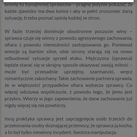
bronię tu bynajmniej sprawców – pragnę jedynie pokazać, że
Z dniem 25 maja 2018 r. rozpoczyna obowiązywanie
każde zjawisko ma dwa końce i aby w pełni zrozumieć daną
Rozporządzenie Parlamentu Europejskiego i Rady (UE)
sytuację, trzeba poznać opinię każdej ze stron.
2016/679 z dnia 27 kwietnia 2016 r. w sprawie ochrony
osób fizycznych w związku z przetwarzaniem danych
W fazie trzeciej dominuje obustronne poczucie winy –
osobowych i w sprawie swobodnego przepływu takich
sprawca czuje się winny z powodu agresywnego zachowania,
danych oraz uchylenia dyrektywy 95/46/WE (określane
ofiara z powodu niemożności zastopowania go. Ponieważ
popularnie jako „RODO”). RODO obowiązywać będzie w
emocje są bardzo silne, obie strony starają się na nowo
identycznym zakresie we wszystkich krajach Unii
odbudować sytuacje sprzed ataku. Mężczyzna (sprawca)
Europejskiej, a więc także w Polsce i wprowadza szereg
będzie starać się w skrajny sposób okazywać swoją miłość –
zmian w zasadach regulujących przetwarzanie danych
może być przesadnie uprzejmy, szarmancki, wręcz
osobowych, które będą miały wpływ na wiele dziedzin
romantycznie zakochany. Takie zachowanie partnera sprawia,
życia, w tym na korzystanie z usług internetowych, takich
że w większości przypadków ofiara wybacza sprawcy. Co
jak między innymi usługi serwisu Psychorada.pl. W tej
więcej odczuwa współczucie, z powodu tego, że jemu jest
informacji przedstawiamy skrót najważniejszych
przykro. Wierzy w jego zapewnienia, że dane zachowanie już
zagadnień dotyczących przetwarzania Twoich danych
nigdy więcej się nie powtórzy.
osobowych, jakie może mieć miejsce po 25 maja 2018 r. w
związku z korzystaniem z naszych usług. Prosimy Cię o jej
Inną praktyka sprawcy jest zaprzęgnięcie osób trzecich do
przeczytanie, nie zajmie to więcej niż kilka minut.
przekonania osoby doznającej przemocy, że sprawca ją kocha,
a to był tylko niewinny incydent. Swoista manipulacja.
Czym są dane osobowe