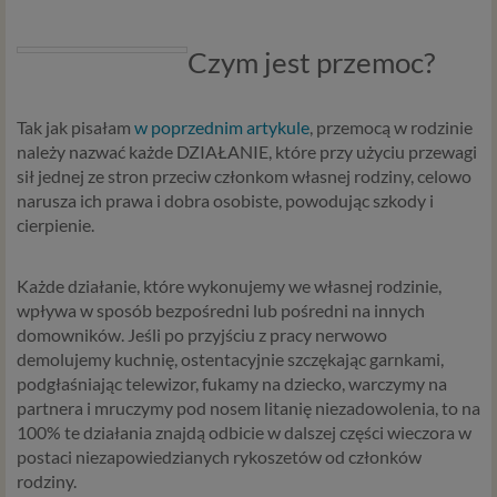
Czym jest przemoc?
Tak jak pisałam
w poprzednim artykule
, przemocą w rodzinie
należy nazwać każde DZIAŁANIE, które przy użyciu przewagi
sił jednej ze stron przeciw członkom własnej rodziny, celowo
narusza ich prawa i dobra osobiste, powodując szkody i
cierpienie.
Każde działanie, które wykonujemy we własnej rodzinie,
wpływa w sposób bezpośredni lub pośredni na innych
domowników. Jeśli po przyjściu z pracy nerwowo
demolujemy kuchnię, ostentacyjnie szczękając garnkami,
podgłaśniając telewizor, fukamy na dziecko, warczymy na
partnera i mruczymy pod nosem litanię niezadowolenia, to na
100% te działania znajdą odbicie w dalszej części wieczora w
postaci niezapowiedzianych rykoszetów od członków
rodziny.