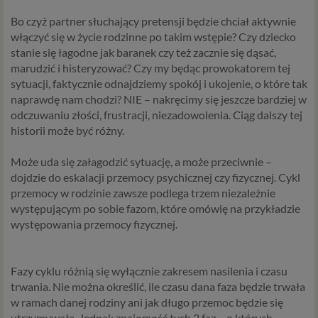
Bo czyż partner słuchający pretensji będzie chciał aktywnie
włączyć się w życie rodzinne po takim wstępie? Czy dziecko
stanie się łagodne jak baranek czy też zacznie się dąsać,
marudzić i histeryzować? Czy my będąc prowokatorem tej
sytuacji, faktycznie odnajdziemy spokój i ukojenie, o które tak
naprawdę nam chodzi? NIE – nakręcimy się jeszcze bardziej w
odczuwaniu złości, frustracji, niezadowolenia. Ciąg dalszy tej
historii może być różny.
Może uda się załagodzić sytuację, a może przeciwnie –
dojdzie do eskalacji przemocy psychicznej czy fizycznej.
Cykl
przemocy w rodzinie zawsze podlega trzem niezależnie
występującym po sobie fazom
, które omówię na przykładzie
występowania przemocy fizycznej.
Fazy cyklu różnią się wyłącznie zakresem nasilenia i czasu
trwania. Nie można określić, ile czasu dana faza będzie trwała
w ramach danej rodziny ani jak długo przemoc będzie się
utrzymywała. Jednak znajomość tych 3 faz – o których