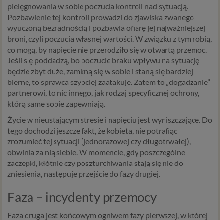
pielęgnowania w sobie poczucia kontroli nad sytuacją.
Pozbawienie tej kontroli prowadzi do zjawiska zwanego
wyuczoną bezradnością i pozbawia ofiarę jej najważniejszej
broni, czyli poczucia własnej wartości. W związku z tym robią,
co mogą, by napięcie nie przerodziło się w otwartą przemoc.
Jeśli się poddadzą, bo poczucie braku wpływu na sytuację
będzie zbyt duże, zamkną się w sobie i staną się bardziej
bierne, to sprawca szybciej zaatakuje. Zatem to „dogadzanie”
partnerowi, to nic innego, jak rodzaj specyficznej ochrony,
którą same sobie zapewniają.
Życie w nieustającym stresie i napięciu jest wyniszczające. Do
tego dochodzi jeszcze fakt, że kobieta, nie potrafiąc
zrozumieć tej sytuacji (jednorazowej czy długotrwałej),
obwinia za nią siebie. W momencie, gdy poszczególne
zaczepki, kłótnie czy poszturchiwania stają się nie do
zniesienia, następuje przejście do fazy drugiej.
Faza – incydenty przemocy
Faza druga jest końcowym ogniwem fazy pierwszej, w której