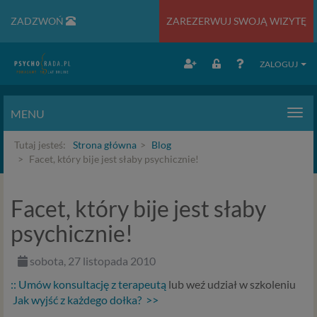
ZADZWOŃ
ZAREZERWUJ SWOJĄ WIZYTĘ
ZALOGUJ
MENU
Men
Tutaj jesteś:
Strona główna
Blog
Facet, który bije jest słaby psychicznie!
Facet, który bije jest słaby
psychicznie!
sobota, 27 listopada 2010
::
Umów konsultację z terapeutą
lub weź udział w szkoleniu
Jak wyjść z każdego dołka?
>>