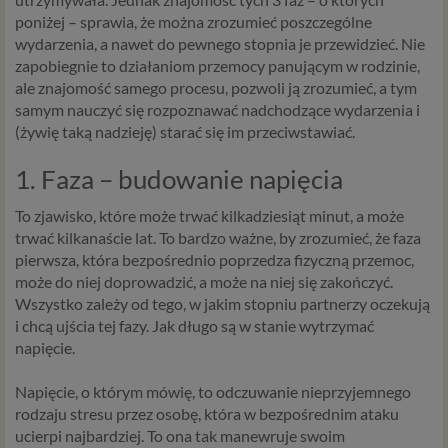
poniżej – sprawia, że można zrozumieć poszczególne
wydarzenia, a nawet do pewnego stopnia je przewidzieć. Nie
zapobiegnie to działaniom przemocy panującym w rodzinie,
ale znajomość samego procesu, pozwoli ją zrozumieć, a tym
samym nauczyć się rozpoznawać nadchodzące wydarzenia i
(żywię taką nadzieję) starać się im przeciwstawiać.
1. Faza – budowanie napięcia
To zjawisko, które może trwać kilkadziesiąt minut, a może
trwać kilkanaście lat. To bardzo ważne, by zrozumieć, że faza
pierwsza, która bezpośrednio poprzedza fizyczną przemoc,
może do niej doprowadzić, a może na niej się zakończyć.
Wszystko zależy od tego, w jakim stopniu partnerzy oczekują
i chcą ujścia tej fazy. Jak długo są w stanie wytrzymać
napięcie.
Napięcie, o którym mówię, to odczuwanie nieprzyjemnego
rodzaju stresu przez osobę, która w bezpośrednim ataku
ucierpi najbardziej. To ona tak manewruje swoim