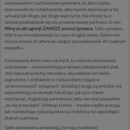
zachowaniem i zachowaniem partnera, że albo szybko
doprowadzi do rozładowania, albo będzie lawirować w tej
sytuacji tak długo, jak długo wytrzyma. Nie chodzi tu o
celowe podkładanie się czy prowokowanie partnera. O nie!
Winę za akt agresji ZAWSZE ponosi sprawca
. Tylko sprawca.
Nikt inny nie odpowiada za czyny drugiej osoby. Zatem nie
można mówić, że ofiara do czegoś sprowokowała. W rzadnym
wypadku.
Zachowania, które mam na myśli, to właśnie zachowania
ucieczkowe – uniemożliwiające sprawcy bezpośredni atak.
Jest naturalną cechą człowieka, aby oddalać od siebie
zagrożenie. I dokładnie to robią kobiety żyjące w
„przemocowych” związkach. Schodzą z drogi, są potulne, nie
odpowiadają na zaczepki tak długo, jak są w stanie
wytrzymać, dogadzają partnerowi, żeby nie miał powodów
„by się przyczepić”. Mówiąc krótko – bardzo ciężko pracują,
tak manipulując sytuacją własną i rodzinną, by zapobiegać
atakom partnera.
Takie zachowania powodują, że mają możliwość