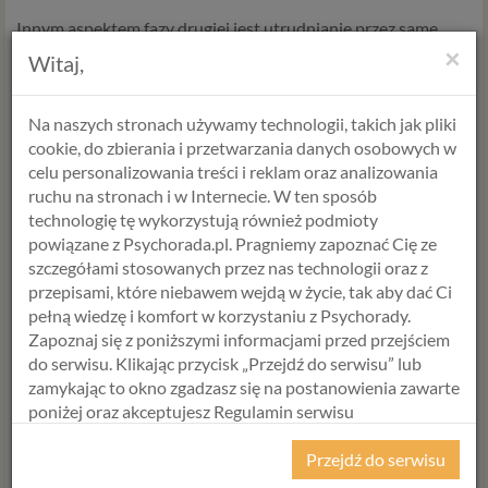
Innym aspektem fazy drugiej jest utrudnianie przez same
kobiety policyjnych czy sąsiedzkich interwencji. Stąd też
×
Witaj,
zakorzeniony w nas nieprawdziwy mit, że „brudy należy prać
we własnym domu”, może wydawać się niektórym oczywisty.
Na naszych stronach używamy technologii, takich jak pliki
Jednak taki sposób myślenia jest błędny. Co ma zrobić
cookie, do zbierania i przetwarzania danych osobowych w
kobieta po interwencji policji, w momencie, w którym
celu personalizowania treści i reklam oraz analizowania
zostanie ze swoim oprawcą znowu sam na sam? Dzwoniąc po
ruchu na stronach i w Internecie. W ten sposób
policję, walczyła o przerwanie gwałtownego ataku agresji.
technologię tę wykorzystują również podmioty
Teraz broniąc swojego partnera, walczy o przetrwanie i
powiązane z Psychorada.pl. Pragniemy zapoznać Cię ze
odciągnięcie w czasie kolejnego ataku.
szczegółami stosowanych przez nas technologii oraz z
Faza – miesiąc miodowy
przepisami, które niebawem wejdą w życie, tak aby dać Ci
pełną wiedzę i komfort w korzystaniu z Psychorady.
Dla obu stron zaistnienie przemocy we własnej rodzinie jest
Zapoznaj się z poniższymi informacjami przed przejściem
trudne. I o ile sytuację ofiary łatwo sobie wyobrazić, tak
do serwisu. Klikając przycisk „Przejdź do serwisu” lub
sytuację sprawcy nie zawsze każdy zrozumie. On rozumie, co
zamykając to okno zgadzasz się na postanowienia zawarte
się stało, i też czuje się źle. Zdaje sobie sprawę z tego, że
poniżej oraz akceptujesz Regulamin serwisu
postąpił – mówiąc delikatnie – niewłaściwie, ale ponieważ
Psychorada.pl i Politykę Prywatności.
jest słaby psychicznie
, to nie potrafił zachować się inaczej.
Przejdź do serwisu
Dla niego ta sytuacja również jest trudna, tylko inaczej. Nie
RODO