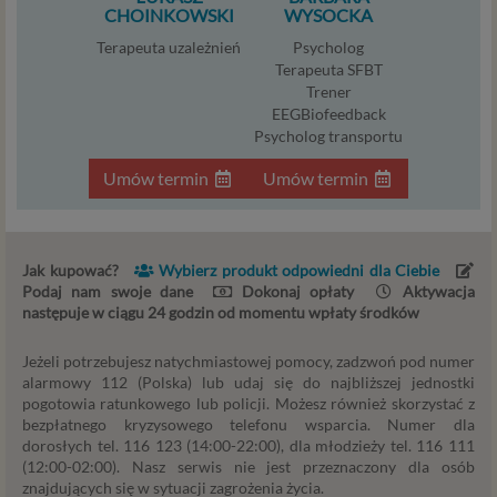
CHOINKOWSKI
WYSOCKA
internetowego Psychorada.pl. Pełne dane administratora
możesz sprawdzić wchodząc na podstrone Kontakt.
Terapeuta uzależnień
Psycholog
Terapeuta SFBT
Znajdziesz tam również informację o naszych Zaufanych
Trener
Partnerach, czyli firmach i innych podmiotów, z którymi
EEGBiofeedback
współpracujemy głównie w zakresie administracyjnym,
Psycholog transportu
technologicznym koniecznym do prowadzenia serwisu i
marketingowym.
Umów termin
Umów termin
Przekazywanie danych
Twoje dane będą przetwarzać Psychology Consulting
Jak kupować?
Wybierz produkt odpowiedni dla Ciebie
właściciel serwisu Psychorada.pl i Zaufani Partnerzy.
Podaj nam swoje dane
Dokonaj opłaty
Aktywacja
Twoje dane mogą być również powierzone do
następuje w ciągu 24 godzin od momentu wpłaty środków
przetwarzania innym podmiotom. W każdym takim
przypadku przekazanie danych nie uprawnia ich odbiorcy
Jeżeli potrzebujesz natychmiastowej pomocy, zadzwoń pod numer
do dowolnego korzystania z nich, a jedynie do korzystania
alarmowy 112 (Polska) lub udaj się do najbliższej jednostki
w celach wyraźnie wskazanych przez Psychorada.pl lub
pogotowia ratunkowego lub policji. Możesz również skorzystać z
bezpłatnego kryzysowego telefonu wsparcia. Numer dla
Zaufanego Partnera. Przekazywanie danych ma miejsce
dorosłych tel. 116 123 (14:00-22:00), dla młodzieży tel. 116 111
na ogół w przypadku współpracy z podwykonawcą (np.
(12:00-02:00). Nasz serwis nie jest przeznaczony dla osób
agencją marketingową) lub usługodawcą (np. dostawcą
znajdujących się w sytuacji zagrożenia życia.