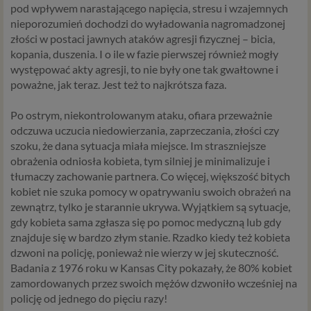
pod wpływem narastającego napięcia, stresu i wzajemnych
nieporozumień dochodzi do wyładowania nagromadzonej
złości w postaci jawnych ataków agresji fizycznej – bicia,
kopania, duszenia. I o ile w fazie pierwszej również mogły
występować akty agresji, to nie były one tak gwałtowne i
poważne, jak teraz. Jest też to najkrótsza faza.
Po ostrym, niekontrolowanym ataku, ofiara przeważnie
odczuwa uczucia niedowierzania, zaprzeczania, złości czy
szoku, że dana sytuacja miała miejsce. Im straszniejsze
obrażenia odniosła kobieta, tym silniej je minimalizuje i
tłumaczy zachowanie partnera. Co więcej, większość bitych
kobiet nie szuka pomocy w opatrywaniu swoich obrażeń na
zewnątrz, tylko je starannie ukrywa. Wyjątkiem są sytuacje,
gdy kobieta sama zgłasza się po pomoc medyczną lub gdy
znajduje się w bardzo złym stanie. Rzadko kiedy też kobieta
dzwoni na policję, ponieważ nie wierzy w jej skuteczność.
Badania z 1976 roku w Kansas City pokazały, że
80% kobiet
zamordowanych przez swoich mężów dzwoniło wcześniej na
policję od jednego do pięciu razy
!