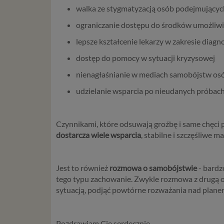
wprowadz
walka ze stygmatyzacją osób podejmujących
osobowyc
ograniczanie dostępu do środków umożliw
usług in
informac
lepsze kształcenie lekarzy w zakresie dia
przetwar
dostęp do pomocy w sytuacji kryzysowej
2018 r. 
nie zajmi
nienagłaśnianie w mediach samobójstw osó
Czym s
udzielanie wsparcia po nieudanych próbach
Dane oso
zidentyf
Czynnikami, które odsuwają groźbę i same chęci 
takimi d
dostarcza wiele wsparcia
, stabilne i szczęśliwe ma
konsulta
mogą być
storage)
Jest to również
rozmowa o samobójstwie
- bardz
stronach
tego typu zachowanie. Zwykle rozmowa z drugą oso
sytuacją, podjąć powtórne rozważania nad planem
Podsta
Przetwa
kilka ro
Pozdrawiam Cię serdecznie,