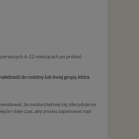
ystanie z
l. W tej
aja
tanie,
pierwszych 6-12 miesiącach po próbie)
liwej do
wisu
należność do rodziny lub innej grupy, która
osobowe
local
szych
owodować, że osoba chętniej się zdecyduje na
ług.
ięcie i daje czas, aby znowu zapanować nad
ewiduje