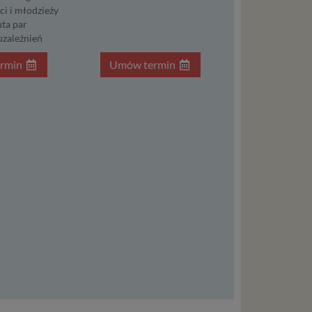
śli
ci i młodzieży
t w
ta par
uzależnień
rmin
Umów termin
zania
eśli nie
nież
encie.
ypadku
osowanym
ędą do
nia
trony
ia umowy
a danych
ionego