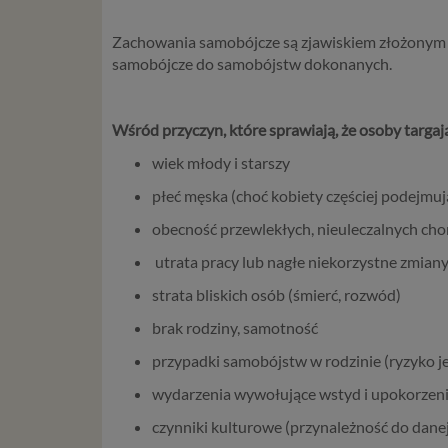
Zachowania samobójcze są zjawiskiem złożonym o
samobójcze do samobójstw dokonanych.
Wśród przyczyn, które sprawiają, że osoby targają
wiek młody i starszy
płeć męska (choć kobiety częściej podejmu
obecność przewlekłych, nieuleczalnych cho
utrata pracy lub nagłe niekorzystne zmian
strata bliskich osób (śmierć, rozwód)
brak rodziny, samotność
przypadki samobójstw w rodzinie (ryzyko j
wydarzenia wywołujące wstyd i upokorzeni
czynniki kulturowe (przynależność do danej