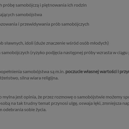
a szereg zmian w zasadach regulujących przetwarzanie danych
 próbę samobójczą i piętnowania ich rodzin
h, które będą miały wpływ na wiele dziedzin życia, w tym na korz
iających samobójstwa
ternetowych, takich jak między innymi usługi serwisu Psychorada.p
ji przedstawiamy skrót najważniejszych zagadnień dotyczących
gnozowania i przewidywania prób samobójczych
zania Twoich danych osobowych, jakie może mieć miejsce po 25 m
w związku z korzystaniem z naszych usług. Prosimy Cię o jej przeczy
e to więcej niż kilka minut.
b sławnych, idoli (duże znaczenie wśród osób młodych)
ą dane osobowe
 samobójczych (ryzyko podjęcia następnej próby wzrasta w ciągu 
bowe to, zgodnie z RODO, informacje o zidentyfikowanej lub moż
ikowania osobie fizycznej. W przypadku korzystania z naszego ser
popełnienia samobójstwa są m.in.
poczucie własnej wartości i przy
anymi są np. adres e-mail, adres IP lub Twoje dane w serwisie
łżeństwo, silna wiara religijna.
cyjnym czy w innej usłudze oferowanej przez Psychoradę. Dane 
 zapisywane w plikach cookies lub podobnych technologiach (np. 
 instalowanych przez nas lub naszych Zaufanych Partnerów na na
o mylna jest opinia, że przez rozmowę o samobójstwie możemy sp
 i urządzeniach, których używasz podczas korzystania z naszych us
bą na tak trudny temat przynosi ulgę, oswaja lęki, zmniejsza nap
 odebrania sobie życia.
wa i cel przetwarzania
rzanie danych osobowych wymaga podstawy prawnej. RODO prz
dzajów takich podstaw prawnych dla przetwarzania danych, a w