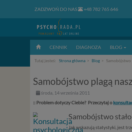
ZADZWOŃ DO NAS
+48 782 765 646
CENNIK
DIAGNOZA
BLOG
Tutaj jesteś:
Strona główna
Blog
Samobójstwo p
Samobójstwo plagą nas
środa, 14 września 2011
:: Problem dotyczy Ciebie? Przeczytaj o
konsulta
Samobójstwo stało
Jak wskazują statystyki, jest t