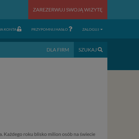
ZAREZERWUJ SWOJĄ WIZYTĘ
JA KONTA
PRZYPOMNIJ HASŁO
ZALOGUJ
DLA FIRM
SZUKAJ
ia. Każdego roku blisko milion osób na świecie