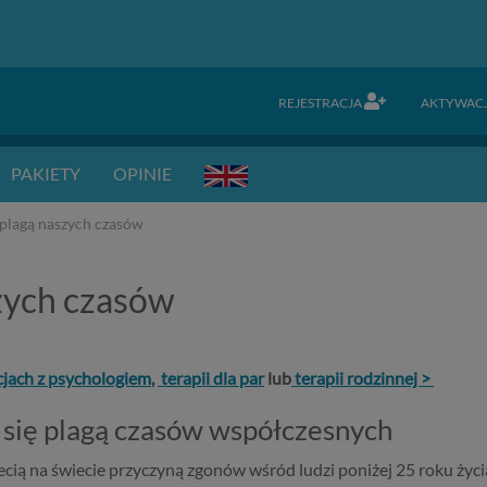
REJESTRACJA
AKTYWAC
PAKIETY
OPINIE
lagą naszych czasów
zych czasów
cjach z psychologiem
,
terapii dla par
lub
terapii rodzinnej >
 się plagą czasów współczesnych
rzecią na świecie przyczyną zgonów wśród ludzi poniżej 25 roku życ