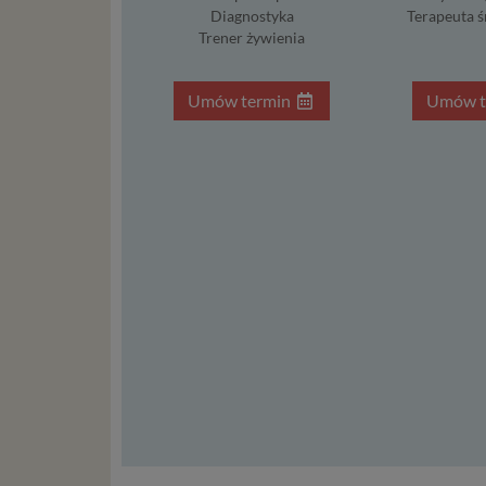
usł
Diagnostyka
Terapeuta 
int
Trener żywienia
Ps
Tw
re
Umów termin
Umów t
re
Two
ch
mo
Twoje da
posiadan
dopuszc
do danej
czasu is
zgody do
ogranicz
– przez 
jest uza
interesu.