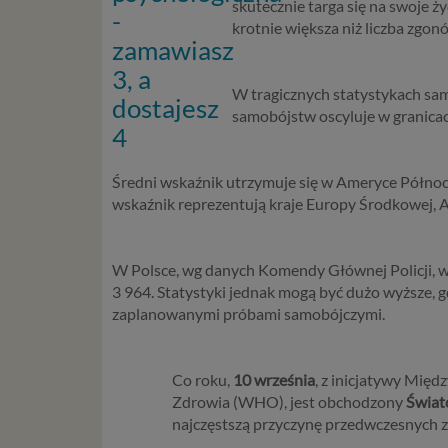
skutecznie targa się na swoje ży
krotnie większa niż liczba zgonó
W tragicznych statystykach samo
samobójstw oscyluje w granic
Średni wskaźnik utrzymuje się w Ameryce Północn
wskaźnik reprezentują kraje Europy Środkowej, 
W Polsce, wg danych Komendy Głównej Policji, w
3 964. Statystyki jednak mogą być dużo wyższe, 
zaplanowanymi próbami samobójczymi.
Co roku,
10 września
, z inicjatywy Mi
Zdrowia (WHO), jest obchodzony
Świat
najczęstszą przyczynę przedwczesnych 