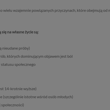
 wielu wzajemnie powiązanych przyczynach, które obejmują od m
 się na własne życie są:
ją nieudane próby)
rób, których dominującym objawem jest ból
y statusu społecznego
est 14-krotnie wyższe)
e (szczególnie istotne wśród osób młodych)
 społeczności)