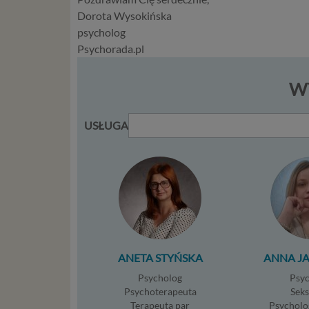
przypadk
Dorota Wysokińska
psycholog
Ni
Psychorada.pl
st
st
re
WY
ni
to
USŁUGA
da
w p
usł
Ni
in
po
je
mi
sp
ANETA STYŃSKA
ANNA J
do
Psycholog
Psy
do
Psychoterapeuta
Sek
tr
Terapeuta par
Psycholo