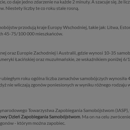
cie, co daje jedno zdarzenie na każde 2 minuty. A szacuje się, że 
w. Niestety liczby te co roku stale rosną.
bójstw przodują kraje Europy Wschodniej, takie jak: Litwa, Estoni
ach 45-75/100 000 mieszkańców.
ej oraz Europie Zachodniej i Australii, gdzie wynosi 10-35 sam
Ameryki Łacińskiej oraz muzułmańskie, ze wskaźnikiem poniżej 6
 ubiegłym roku ogólna liczba zamachów samobójczych wynosiła 4
gdyż nie wliczają zgonów poniesionych w wyniku różnego rodzaju 
ędzynarodowego Towarzystwa Zapobiegania Samobójstwom (IASP), 
owy Dzień Zapobiegania Samobójstwom
. Ma on na celu zwróceni
zgonów - którym można zapobiec.