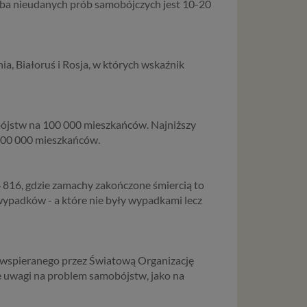
liczba nieudanych prób samobójczych jest 10-20
a, Białoruś i Rosja, w których wskaźnik
obójstw na 100 000 mieszkańców. Najniższy
/100 000 mieszkańców.
 816, gdzie zamachy zakończone śmiercią to
wypadków - a które nie były wypadkami lecz
wspieranego przez Światową Organizację
e uwagi na problem samobójstw, jako na