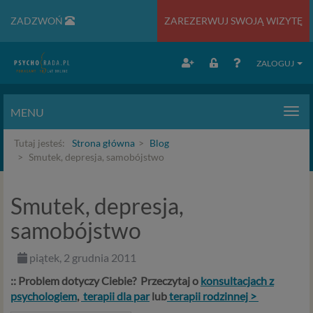
ZADZWOŃ
ZAREZERWUJ SWOJĄ WIZYTĘ
ZALOGUJ
MENU
Men
Tutaj jesteś:
Strona główna
Blog
Smutek, depresja, samobójstwo
Smutek, depresja,
samobójstwo
piątek, 2 grudnia 2011
:: Problem dotyczy Ciebie? Przeczytaj o
konsultacjach z
psychologiem
,
terapii dla par
lub
terapii rodzinnej >