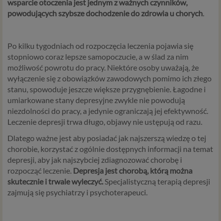
wsparcie otoczenia jest jednym z ważnych czynników,
powodujących szybsze dochodzenie do zdrowia u chorych
Przetwarzanie danych osobowych wymaga podstawy
.
prawnej. RODO przewiduje kilka rodzajów takich
podstaw prawnych dla przetwarzania danych, a w
Po kilku tygodniach od rozpoczęcia leczenia pojawia się
przypadkach korzystania z naszych usług wystąpią, co do
stopniowo coraz lepsze samopoczucie, a w ślad za nim
zasady trzy z nich:
możliwość powrotu do pracy. Niektóre osoby uważają, że
Niezbędność przetwarzania do zawarcia lub
wyłączenie się z obowiązków zawodowych pomimo ich złego
wykonania umowy, której jesteś stroną. Umowa to,
stanu, spowoduje jeszcze większe przygnębienie. Łagodne i
w naszym przypadku, regulamin serwisu i
umiarkowane stany depresyjne zwykle nie powodują
informacje na stronach ofertowych danej usługi.
niezdolności do pracy, a jedynie ograniczają jej efektywność.
Jeśli zatem zawieramy z Tobą umowę o realizację
Leczenie depresji trwa długo, objawy nie ustępują od razu.
danej usługi, to możemy przetwarzać Twoje dane w
Dlatego ważne jest aby posiadać jak najszerszą wiedzę o tej
zakresie niezbędnym do realizacji tej umowy. W
chorobie, korzystać z ogólnie dostępnych informacji na temat
przypadku, gdy zakładasz u nas konto, to umowa o
depresji, aby jak najszybciej zdiagnozować chorobę i
dostarczenie tego konta upoważnia nas do
rozpocząć leczenie.
przetwarzania danych niezbędnych do jego
Depresja jest chorobą, którą można
skutecznie i trwale wyleczyć.
zapewnienia (np. danych podanych przez Ciebie w
Specjalistyczną terapią depresji
zajmują się psychiatrzy i psychoterapeuci.
profilu tego konta). Bez tej możliwości nie bylibyśmy
w stanie zapewnić Ci usługi, a Ty nie mógłbyś z niej
korzystać.