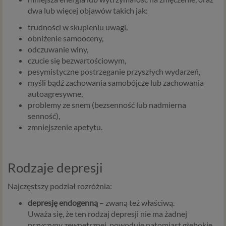
dwa lub więcej objawów takich jak:
trudności w skupieniu uwagi,
obniżenie samooceny,
odczuwanie winy,
czucie się bezwartościowym,
pesymistyczne postrzeganie przyszłych wydarzeń,
myśli bądź zachowania samobójcze lub zachowania
autoagresywne,
problemy ze snem (bezsenność lub nadmierna
senność),
zmniejszenie apetytu.
Rodzaje depresji
Najczęstszy podział rozróżnia:
depresję endogenną
– zwaną też właściwą.
Uważa się, że ten rodzaj depresji nie ma żadnej
przyczyny zewnętrznej, powoduje natomiast głębokie