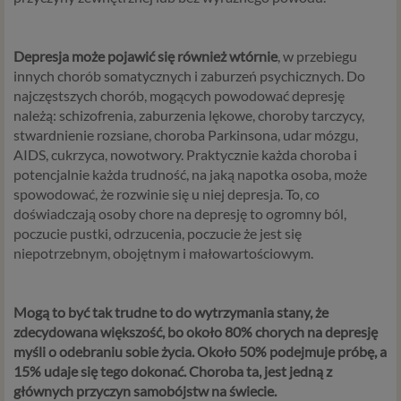
Depresja może pojawić się również wtórnie
, w przebiegu
innych chorób somatycznych i zaburzeń psychicznych. Do
najczęstszych chorób, mogących powodować depresję
należą: schizofrenia, zaburzenia lękowe, choroby tarczycy,
stwardnienie rozsiane, choroba Parkinsona, udar mózgu,
AIDS, cukrzyca, nowotwory. Praktycznie każda choroba i
potencjalnie każda trudność, na jaką napotka osoba, może
spowodować, że rozwinie się u niej depresja. To, co
doświadczają osoby chore na depresję to ogromny ból,
poczucie pustki, odrzucenia, poczucie że jest się
niepotrzebnym, obojętnym i małowartościowym.
Mogą to być tak trudne to do wytrzymania stany, że
zdecydowana większość, bo około 80% chorych na depresję
myśli o odebraniu sobie życia. Około 50% podejmuje próbę, a
15% udaje się tego dokonać. Choroba ta, jest jedną z
głównych przyczyn samobójstw na świecie.