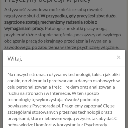
Aktywność zawodowa może nieść ze sobą również
negatywne skutki.
W przypadku, gdy pracy jest zbyt dużo,
zagrożone zostają mechanizmy radzenia sobie z
wymaganiami pracy
. Patologiczne skutki pracy mogą
przybierać różne stopnie natężenia, począwszy od zwykłego
obciążenia pracą do skrajnego przeciążenia i wypalenia
zawodowego, po zaburzenia w sferze psychicznej włącznie.
Problemy w pracy i niemożność poradzenia sobie z nimi
×
Witaj,
mogą powodować poczucie bezsilności, utratę motywacji do
pracy, a w konsekwencji depresję.
Na naszych stronach używamy technologii, takich jak pliki
cookie, do zbierania i przetwarzania danych osobowych w
Wyczerpanie będące wynikiem nagromadzenia się różnych
celu personalizowania treści i reklam oraz analizowania
form zmęczenia, może przechodzić w stan przewlekły.
ruchu na stronach i w Internecie. W ten sposób
Wszelkie objawy zmęczenia występują wówczas bardzo
technologię tę wykorzystują również podmioty
ostro, aż do objawów chorobowych. Obserwuje się wtedy:
powiązane z Psychorada.pl. Pragniemy zapoznać Cię ze
szczegółami stosowanych przez nas technologii oraz z
stany bezsenności,
przepisami, które niebawem wejdą w życie, tak aby dać Ci
zaburzenia funkcji serca i układu krążenia,
pełną wiedzę i komfort w korzystaniu z Psychorady.
ostre obniżenie poziomu percepcji i myślenia,