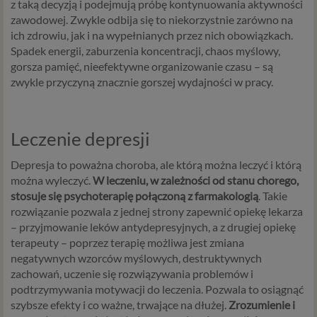
z taką decyzją i podejmują próbę kontynuowania aktywności
informacji przedstawiamy skrót najważniejszych
zawodowej. Zwykle odbija się to niekorzystnie zarówno na
zagadnień dotyczących przetwarzania Twoich danych
ich zdrowiu, jak i na wypełnianych przez nich obowiązkach.
osobowych, jakie może mieć miejsce po 25 maja 2018 r. w
Spadek energii, zaburzenia koncentracji, chaos myślowy,
związku z korzystaniem z naszych usług. Prosimy Cię o jej
gorsza pamięć, nieefektywne organizowanie czasu – są
przeczytanie, nie zajmie to więcej niż kilka minut.
zwykle przyczyną znacznie gorszej wydajności w pracy.
Czym są dane osobowe
Dane osobowe to, zgodnie z RODO, informacje o
Leczenie depresji
zidentyfikowanej lub możliwej do zidentyfikowania
osobie fizycznej. W przypadku korzystania z naszego
Depresja to poważna choroba, ale którą można leczyć i którą
serwisu takimi danymi są np. adres e-mail, adres IP lub
można wyleczyć.
W leczeniu, w zależności od stanu chorego,
Twoje dane w serwisie konsultacyjnym czy w innej
stosuje się psychoterapię połączoną z farmakologią
. Takie
usłudze oferowanej przez Psychoradę. Dane osobowe
rozwiązanie pozwala z jednej strony zapewnić opiekę lekarza
mogą być zapisywane w plikach cookies lub podobnych
– przyjmowanie leków antydepresyjnych, a z drugiej opiekę
technologiach (np. local storage) instalowanych przez nas
terapeuty – poprzez terapię możliwa jest zmiana
lub naszych Zaufanych Partnerów na naszych stronach i
negatywnych wzorców myślowych, destruktywnych
urządzeniach, których używasz podczas korzystania z
zachowań, uczenie się rozwiązywania problemów i
naszych usług.
podtrzymywania motywacji do leczenia. Pozwala to osiągnąć
szybsze efekty i co ważne, trwające na dłużej.
Zrozumienie i
Podstawa i cel przetwarzania