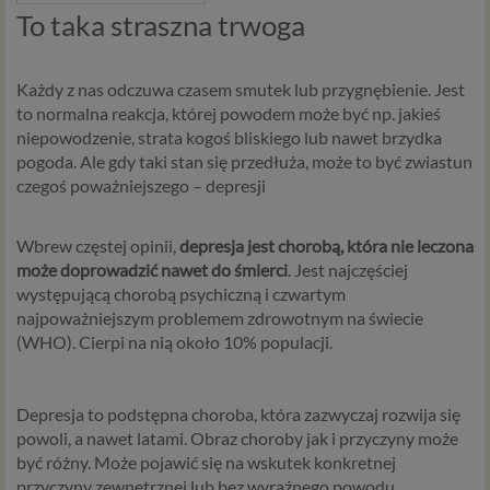
To taka straszna trwoga
Każdy z nas odczuwa czasem smutek lub przygnębienie. Jest
to normalna reakcja, której powodem może być np. jakieś
niepowodzenie, strata kogoś bliskiego lub nawet brzydka
pogoda. Ale gdy taki stan się przedłuża, może to być zwiastun
czegoś poważniejszego – depresji
Wbrew częstej opinii,
depresja jest chorobą, która nie leczona
może doprowadzić nawet do śmierci
. Jest najczęściej
występującą chorobą psychiczną i czwartym
najpoważniejszym problemem zdrowotnym na świecie
(WHO). Cierpi na nią około 10% populacji.
Depresja to podstępna choroba, która zazwyczaj rozwija się
powoli, a nawet latami. Obraz choroby jak i przyczyny może
być różny. Może pojawić się na wskutek konkretnej
przyczyny zewnętrznej lub bez wyraźnego powodu.