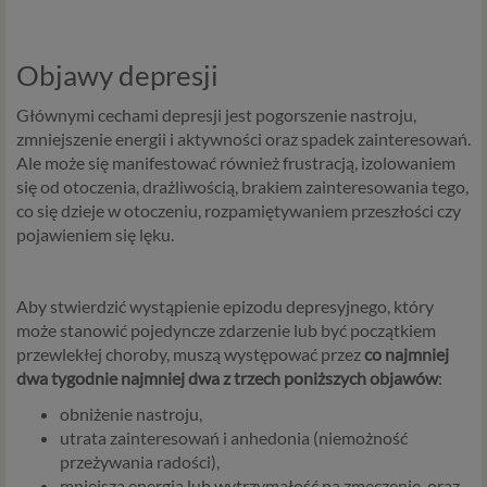
Objawy depresji
Głównymi cechami depresji jest pogorszenie nastroju,
zmniejszenie energii i aktywności oraz spadek zainteresowań.
Ale może się manifestować również frustracją, izolowaniem
się od otoczenia, drażliwością, brakiem zainteresowania tego,
co się dzieje w otoczeniu, rozpamiętywaniem przeszłości czy
pojawieniem się lęku.
Aby stwierdzić wystąpienie epizodu depresyjnego, który
może stanowić pojedyncze zdarzenie lub być początkiem
przewlekłej choroby, muszą występować przez
co najmniej
dwa tygodnie najmniej dwa z trzech poniższych objawów
:
obniżenie nastroju,
utrata zainteresowań i anhedonia (niemożność
przeżywania radości),
mniejsza energia lub wytrzymałość na zmęczenie,
oraz