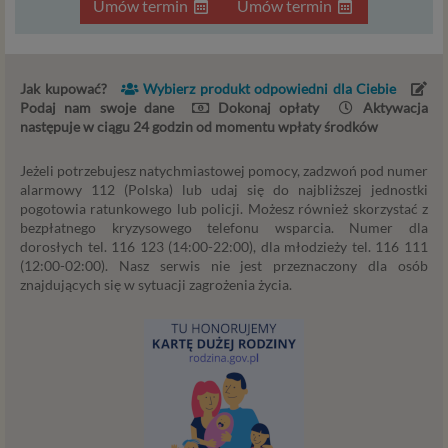
Umów termin
Umów termin
przypadku przekazanie danych nie uprawnia ich odbiorcy
do dowolnego korzystania z nich, a jedynie do korzystania
w celach wyraźnie wskazanych przez Psychorada.pl lub
Zaufanego Partnera. Przekazywanie danych ma miejsce
Jak kupować?
Wybierz produkt odpowiedni dla Ciebie
na ogół w przypadku współpracy z podwykonawcą (np.
Podaj nam swoje dane
Dokonaj opłaty
Aktywacja
agencją marketingową) lub usługodawcą (np. dostawcą
następuje w ciągu 24 godzin od momentu wpłaty środków
usług przechowywania danych). Dzięki temu możemy np.
lepiej dobrać najciekawsze lub najtańsze oferty
Jeżeli potrzebujesz natychmiastowej pomocy, zadzwoń pod numer
alarmowy 112 (Polska) lub udaj się do najbliższej jednostki
dopasowane dla Ciebie. W każdym przypadku
pogotowia ratunkowego lub policji. Możesz również skorzystać z
przekazanie danych nie zwalnia przekazującego z
bezpłatnego kryzysowego telefonu wsparcia. Numer dla
odpowiedzialności za ich przetwarzanie. Dane mogą być
dorosłych tel. 116 123 (14:00-22:00), dla młodzieży tel. 116 111
też przekazywane organom publicznym, o ile upoważniają
(12:00-02:00). Nasz serwis nie jest przeznaczony dla osób
ich do tego obowiązujące przepisy i przedstawią
znajdujących się w sytuacji zagrożenia życia.
odpowiednie żądanie, jednak nigdy w innym przypadku.
Cookies
Na naszych stronach internetowych i w aplikacjach
używamy technologii, takich jak pliki cookie, local storage i
podobnych służących do zbierania i przetwarzania danych
osobowych oraz danych eksploatacyjnych w celu