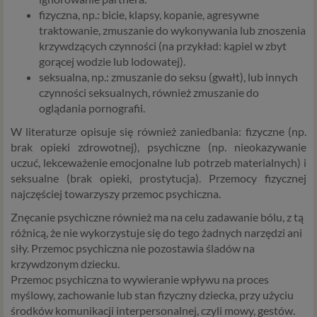
fizyczna, np.: bicie, klapsy, kopanie, agresywne
traktowanie, zmuszanie do wykonywania lub znoszenia
krzywdzących czynności (na przykład: kąpiel w zbyt
gorącej wodzie lub lodowatej).
seksualna, np.: zmuszanie do seksu (gwałt), lub innych
czynności seksualnych, również zmuszanie do
oglądania pornografii.
W literaturze opisuje się również zaniedbania: fizyczne (np.
brak opieki zdrowotnej), psychiczne (np. nieokazywanie
uczuć, lekceważenie emocjonalne lub potrzeb materialnych) i
seksualne (brak opieki, prostytucja). Przemocy fizycznej
najczęściej towarzyszy przemoc psychiczna.
Znęcanie psychiczne również ma na celu zadawanie bólu, z tą
różnicą, że nie wykorzystuje się do tego żadnych narzędzi ani
siły. Przemoc psychiczna nie pozostawia śladów na
krzywdzonym dziecku.
Przemoc psychiczna to wywieranie wpływu na proces
myślowy, zachowanie lub stan fizyczny dziecka, przy użyciu
środków komunikacji interpersonalnej, czyli mowy, gestów.