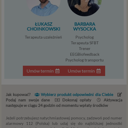
przetwarzania danych niezbędnych do jego
zapewnienia (np. danych podanych przez Ciebie w
profilu tego konta). Bez tej możliwości nie bylibyśmy
ŁUKASZ
BARBARA
w stanie zapewnić Ci usługi, a Ty nie mógłbyś z niej
CHOINKOWSKI
WYSOCKA
korzystać.
Niezbędność przetwarzania do celów wynikających
Terapeuta uzależnień
Psycholog
z prawnie uzasadnionych interesów realizowanych
Terapeuta SFBT
Trener
przez administratora lub przez stronę trzecią. Ta
EEGBiofeedback
podstawa przetwarzania danych dotyczy
Psycholog transportu
przypadków, gdy ich przetwarzanie jest
uzasadnione z uwagi na nasze usprawiedliwione
Umów termin
Umów termin
potrzeby, co obejmuje między innymi konieczność
zapewnienia bezpieczeństwa usługi (np.
sprawdzenie, czy do Twojego konta nie loguje się
nieuprawniona osoba), dokonanie pomiarów
Jak kupować?
Wybierz produkt odpowiedni dla Ciebie
statystycznych, ulepszania naszych usług i
Podaj nam swoje dane
Dokonaj opłaty
Aktywacja
następuje w ciągu 24 godzin od momentu wpłaty środków
dopasowania ich do potrzeb i wygody
użytkowników (np. personalizowanie treści w
Jeżeli potrzebujesz natychmiastowej pomocy, zadzwoń pod numer
usługach) jak również prowadzenie marketingu i
alarmowy 112 (Polska) lub udaj się do najbliższej jednostki
promocji własnych usług administratora