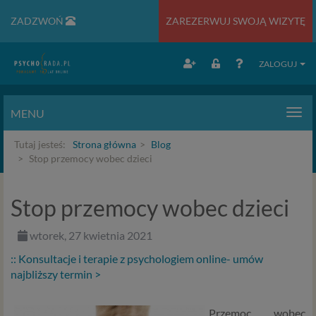
ZADZWOŃ
ZAREZERWUJ SWOJĄ WIZYTĘ
ZALOGUJ
MENU
Men
Tutaj jesteś:
Strona główna
Blog
Stop przemocy wobec dzieci
Stop przemocy wobec dzieci
wtorek, 27 kwietnia 2021
:: Konsultacje i terapie z psychologiem online- umów
najbliższy termin >
Przemoc wobec