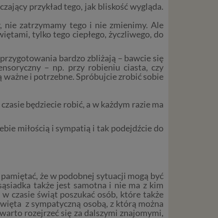
zający przykład tego, jak bliskość wygląda.
, nie zatrzymamy tego i nie zmienimy. Ale
iętami, tylko tego ciepłego, życzliwego, do
przygotowania bardzo zbliżają – bawcie się
soryczny – np. przy robieniu ciasta, czy
ą ważne i potrzebne. Spróbujcie zrobić sobie
czasie będziecie robić, a w każdym razie ma
ebie miłością i sympatią i tak podejdźcie do
 pamiętać, że w podobnej sytuacji mogą być
sąsiadka także jest samotna i nie ma z kim
 w czasie świąt poszukać osób, które także
 święta z sympatyczną osobą, z którą można
 warto rozejrzeć się za dalszymi znajomymi,