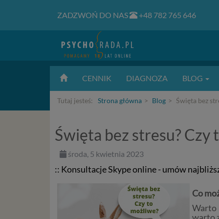
ZADZWOŃ DO NAS
+48 782 765 646
CENNIK
DIAGNOZA
BLOG
Tutaj jesteś:
Strona główna
Blog
Święta bez str
Święta bez stresu? Czy 
środa, 5 kwietnia 2023
:: Konsultacje Skype online - umów najbliżs
Co moż
Warto 
warto 