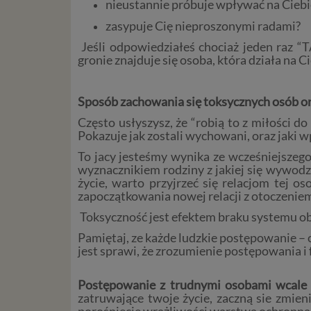
nieustannie próbuje wpływać na Ciebi
Czym s
zasypuje Cię nieproszonymi radami?
Dane oso
zidentyf
Jeśli odpowiedziałeś chociaż jeden raz “
takimi d
gronie znajduje się osoba, która działa na C
konsulta
mogą być
Sposób zachowania się toksycznych osób ora
storage)
stronach
Często usłyszysz, że “robią to z miłości d
Pokazuje jak zostali wychowani, oraz jaki wp
Podsta
To jacy jesteśmy wynika ze wcześniejszeg
wyznacznikiem rodziny z jakiej się wywodz
Przetwa
życie, warto przyjrzeć się relacjom tej os
kilka ro
zapoczątkowania nowej relacji z otoczenie
przypadk
Toksyczność jest efektem braku systemu o
Ni
Pamiętaj, ze każde ludzkie postępowanie – c
st
jest sprawi, że zrozumienie postępowania i
st
re
Postępowanie z trudnymi osobami wcale n
ni
zatruwające twoje życie, zaczną sie zmien
to
porośnięcie wrażliwości warstwą ochronną