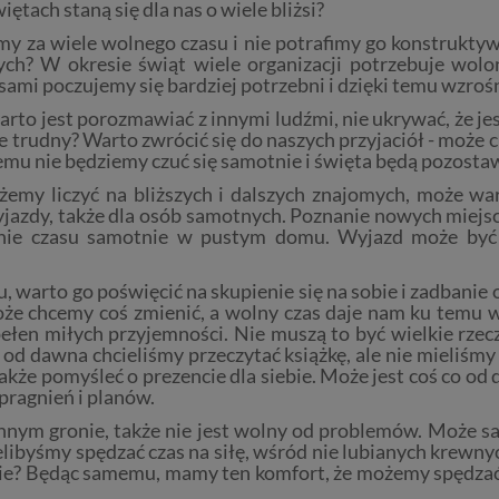
tach staną się dla nas o wiele bliżsi?
my za wiele wolnego czasu i nie potrafimy go konstrukt
ych?
W okresie świąt wiele organizacji potrzebuje wolon
sami poczujemy się bardziej potrzebni i dzięki temu wzro
arto jest porozmawiać z innymi ludźmi, nie ukrywać, że je
nie trudny? Warto zwrócić się do naszych przyjaciół - może 
temu nie będziemy czuć się samotnie i święta będą pozost
żemy liczyć na bliższych i dalszych znajomych, może w
zdy, także dla osób samotnych. Poznanie nowych miejsc,
dzanie czasu samotnie w pustym domu. Wyjazd może być
warto go poświęcić na skupienie się na sobie i zadbanie o
e chcemy coś zmienić, a wolny czas daje nam ku temu wi
łen miłych przyjemności. Nie muszą to być wielkie rzeczy
od dawna chcieliśmy przeczytać książkę, ale nie mieliśmy
kże pomyśleć o prezencie dla siebie. Może jest coś co od 
pragnień i planów.
nnym gronie, także nie jest wolny od problemów. Może s
ielibyśmy spędzać czas na siłę, wśród nie lubianych krewn
ie? Będąc samemu, mamy ten komfort, że możemy spędzać c