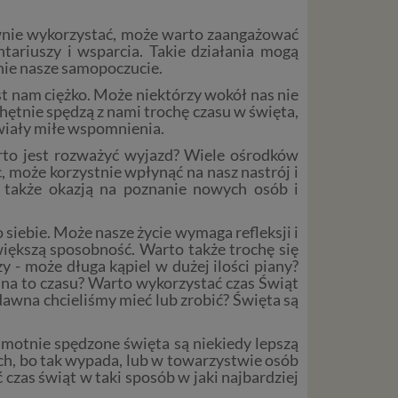
ywnie wykorzystać, może warto zaangażować
tariuszy i wsparcia.
Takie działania mogą
śnie nasze samopoczucie.
st nam ciężko. Może niektórzy wokół nas nie
chętnie spędzą z nami trochę czasu w święta,
awiały miłe wspomnienia.
arto jest rozważyć wyjazd? Wiele ośrodków
 może korzystnie wpłynąć na nasz nastrój i
 także okazją na poznanie nowych osób i
 siebie. Może nasze życie wymaga refleksji i
ększą sposobność. Warto także trochę się
 - może długa kąpiel w dużej ilości piany?
 na to czasu? Warto wykorzystać czas Świąt
dawna chcieliśmy mieć lub zrobić? Święta są
amotnie spędzone święta są niekiedy lepszą
ych, bo tak wypada, lub w towarzystwie osób
zas świąt w taki sposób w jaki najbardziej