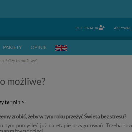
REJESTRACJA
AKTYWAC
PAKIETY
OPINIE
esu? Czy to możliwe?
to możliwe?
zy termin >
emy zrobić, żeby w tym roku przeżyć Święta bez stresu?
o tym pomyśleć już na etapie przygotowań. Trzeba rozd
zaangażować dzieci.