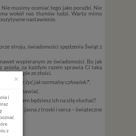
 Nie musimy oceniać tego jako porażki. Nie
ie ma wokół nas tłumów ludzi. Warto mimo
e pozytywne nastawienie.
ze stroju, świadomości spędzenia Świąt z
y nawet wypieranym ze świadomości. Bo jak
z anioła, za każdym razem sprawia Ci taką
 Cię telepie ze złości.
×
i zaczniesz żyć jak normalny człowiek?
”.
ochotę rozmawiać.
nia i
ym uśmiechem będziesz ich na siłę słuchać?
oraz
ce rzecz jasna z troski i serca – świąteczne
ę
apoznać
tóre
iu z