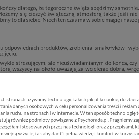
skończy dlatego, że tegoroczne święta spędzimy samotnie.
ożemy się cieszyć świąteczną atmosferą także jeśli n
my to dla siebie. Niech ten czas ma w sobie magię i nasz
pu odpowiednich produktów, zrobienia smakołyków, wybor
zdjęciu.
zwykle stresującym, ale nieuświadamianym do końca, cz
którą wszyscy na około uważają za wcielenie dobra, wręc
zy dni jest Ci smutno. I na samą myśl, o następnym spotkaniu
pytanie „
Kiedy się wreszcie ustatkujesz? Założysz rodzinę 
ę układa z Twoim Partnerem, o którym niespecjalnie masz 
ch stronach używamy technologii, takich jak pliki cookie, do zbiera
i dawał dobre rady, o które nie prosisz, a Ty z przyklejon
zania danych osobowych w celu personalizowania treści i reklam 
gadywać, co możesz czuć czuć słysząc non stop takie – płyną
ania ruchu na stronach i w Internecie. W ten sposób technologię t
tują również podmioty powiązane z Psychorada.pl. Pragniemy z
zczegółami stosowanych przez nas technologii oraz z przepisami, k
ieć dwa źródła
 wejdą w życie, tak aby dać Ci pełną wiedzę i komfort w korzystan