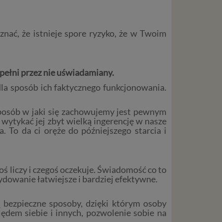
liwej do
wisu
nać, że istnieje spore ryzyko, że w Twoim
osobowe
local
pełni przez nie uświadamiany.
szych
ług.
edla sposób ich faktycznego funkcjonowania.
sposób w jaki się zachowujemy jest pewnym
wytykać jej zbyt wielką ingerencję w nasze
ewiduje
. To da ci oręże do późniejszego starcia i
:
j jesteś
oś liczy i czegoś oczekuje. Świadomość co to
cje na
ydowanie łatwiejsze i bardziej efektywne.
owę o
e
ą bezpieczne sposoby, dzięki którym osoby
as konto,
lędem siebie i innych, pozwolenie sobie na
ia