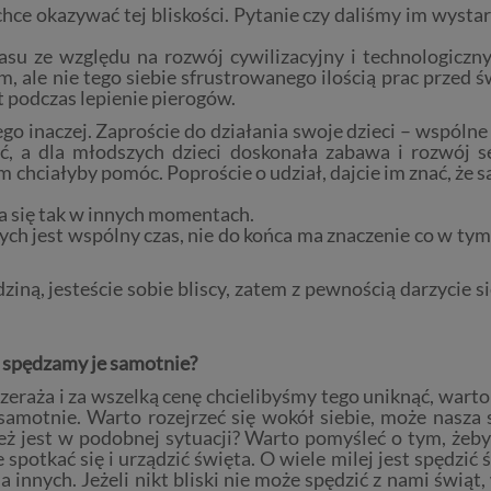
ce okazywać tej bliskości. Pytanie czy daliśmy im wystarc
su ze względu na rozwój cywilizacyjny i technologiczny
, ale nie tego siebie sfrustrowanego ilością prac przed św
 podczas lepienie pierogów.
 inaczej. Zaproście do działania swoje dzieci – wspólne 
 a dla młodszych dzieci doskonała zabawa i rozwój sen
 chciałyby pomóc. Poproście o udział, dajcie im znać, że s
 da się tak w innych momentach.
ch jest wspólny czas, nie do końca ma znaczenie co w tym 
ziną, jesteście sobie bliscy, zatem z pewnością darzycie si
y spędzamy je samotnie?
eraża i za wszelką cenę chcielibyśmy tego uniknąć, warto
samotnie. Warto rozejrzeć się wokół siebie, może nasza 
ż jest w podobnej sytuacji? Warto pomyśleć o tym, żeby
potkać się i urządzić święta. O wiele milej jest spędzić
innych. Jeżeli nikt bliski nie może spędzić z nami świąt,