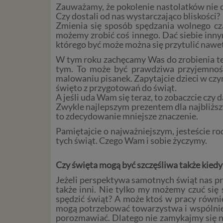
Zauważamy, że pokolenie nastolatków nie ch
Czy dostali od nas wystarczająco bliskości?
Zmienia się sposób spędzania wolnego cza
możemy zrobić coś innego. Dać siebie innym
którego być może można się przytulić nawet
W tym roku zachęcamy Was do zrobienia tego
tym. To może być prawdziwa przyjemność,
malowaniu pisanek. Zapytajcie dzieci w czym
święto z przygotowań do świąt.
A jeśli uda Wam się teraz, to zobaczcie czy
Zwykle najlepszym prezentem dla najbliższy
to zdecydowanie mniejsze znaczenie.
Pamiętajcie o najważniejszym, jesteście rod
tych świąt. Czego Wam i sobie życzymy.
Czy święta mogą być szczęśliwa także kied
Jeżeli perspektywa samotnych świąt nas prz
także inni. Nie tylko my możemy czuć się 
spędzić świąt? A może ktoś w pracy równie
mogą potrzebować towarzystwa i wspólnie s
porozmawiać. Dlatego nie zamykajmy się na 