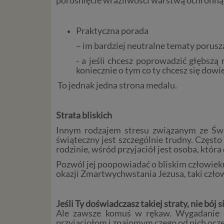
da
w p
usł
Praktyczna porada
Ni
– im bardziej neutralne tematy porusz
in
- a jeśli chcesz poprowadzić głębsz
po
koniecznie o tym co ty chcesz się dowi
je
mi
To jednak jedna strona medalu.
sp
do
Strata bliskich
do
tr
Innym rodzajem stresu związanym ze Świę
usł
świąteczny jest szczególnie trudny. Często
int
rodzinie, wśród przyjaciół jest osoba, która
Ps
Pozwól jej poopowiadać o bliskim człowieku.
Tw
okazji Zmartwychwstania Jezusa, taki człow
re
re
Jeśli Ty doświadczasz takiej straty, nie bój 
Two
Ale zawsze komuś w rękaw. Wygadanie i
ch
przyjaciołom i znajomym czego od nich ocze