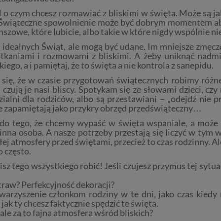
 o czym chcesz rozmawiać z bliskimi w święta. Może są ja
 Świąteczne spowolnienie może być dobrym momentem ab
nszowe, które lubicie, albo takie w które nigdy wspólnie nie
 idealnych Świąt, ale mogą być udane. Im mniejsze zmęcze
otkaniami i rozmowami z bliskimi. A żeby uniknąć nadm
iego, a i pamiętaj, że to święta a nie kontrola z sanepidu.
 się, że w czasie przygotowań świątecznych robimy różne
 czują je nasi bliscy. Spotykam się ze słowami dzieci, czy
ialni dla rodziców, albo są przestawiani – „odejdź nie prz
oże zapamiętają jako przykry obrzęd przedświąteczny…
do tego, że chcemy wypaść w święta wspaniale, a może 
nna osoba. A nasze potrzeby przestają się liczyć w tym w
łej atmosfery przed świętami, przecież to czas rodzinny. A
 często.
 tego wszystkiego robić! Jeśli czujesz przymus tej sytuac
otraw? Perfekcyjność dekoracji?
owarzyszenie członkom rodziny w te dni, jako czas kied
jak ty chcesz faktycznie spędzić te święta.
ale za to fajna atmosfera wśród bliskich?