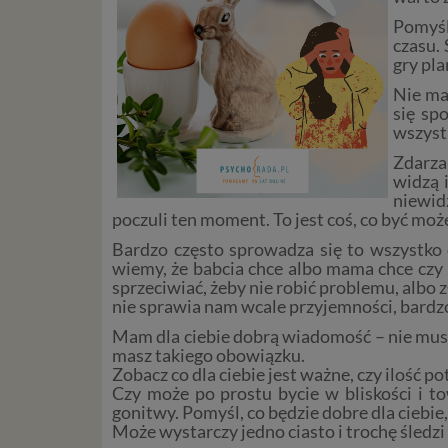
Pomyśl
czasu.
gry pla
Nie ma
się sp
wszystk
Zdarza
widzą i
niewidz
poczuli ten moment. To jest coś, co być m
Bardzo często sprowadza się to wszystko 
wiemy, że babcia chce albo mama chce czy i
sprzeciwiać, żeby nie robić problemu, albo z
nie sprawia nam wcale przyjemności, bardzo
Mam dla ciebie dobrą wiadomość – nie musisz
masz takiego obowiązku.
Zobacz co dla ciebie jest ważne, czy ilość p
Czy może po prostu bycie w bliskości i t
gonitwy. Pomyśl, co będzie dobre dla ciebie, 
Może wystarczy jedno ciasto i trochę śledzi 