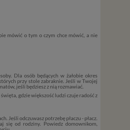
z Ciebie
wnić Ci
dnionych
ą. Ta
obie mówić o tym o czym chce mówić, a nie
warzanie
ejmuje
ba),
zowanie
łasnych
osoby. Dla osób będących w żałobie okres
śli
tórych przy stole zabraknie. Jeśli w Twojej
t w
ematów, jeśli będziesz z nią rozmawiać.
święta, gdzie większość ludzi czuje radość z
zania
h. Jeśli odczuwasz potrzebę płaczu - płacz.
eśli nie
aj się od rodziny. Powiedz domownikom,
nież
yciu.