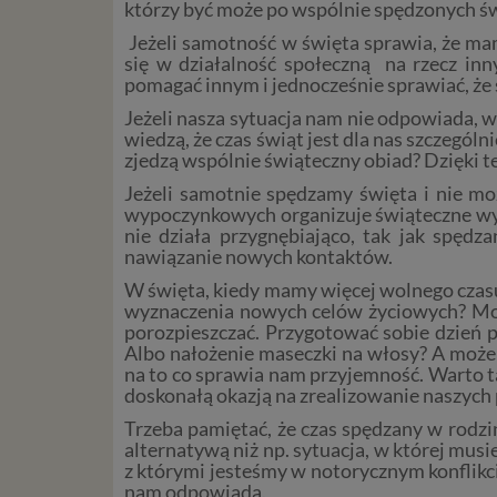
którzy być może po wspólnie spędzonych świę
Jeżeli samotność w święta sprawia, że ma
się w działalność społeczną na rzecz inn
pomagać innym i jednocześnie sprawiać, że 
Jeżeli nasza sytuacja nam nie odpowiada, w
wiedzą, że czas świąt jest dla nas szczegól
zjedzą wspólnie świąteczny obiad? Dzięki 
Jeżeli samotnie spędzamy święta i nie mo
wypoczynkowych organizuje świąteczne wyja
nie działa przygnębiająco, tak jak spę
nawiązanie nowych kontaktów.
W święta, kiedy mamy więcej wolnego czasu, 
wyznaczenia nowych celów życiowych? Moż
porozpieszczać. Przygotować sobie dzień pe
Albo nałożenie maseczki na włosy? A może 
na to co sprawia nam przyjemność. Warto ta
doskonałą okazją na zrealizowanie naszych 
Trzeba pamiętać, że czas spędzany w rodzi
alternatywą niż np. sytuacja, w której mus
z którymi jesteśmy w notorycznym konflikc
nam odpowiada.