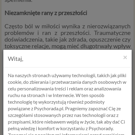
Niezamknięte rany z przeszłości
Często ból w miłości wynika z nierozwiązanych
problemów i ran z przeszłości. Traumatyczne
doświadczenia, takie jak zdrada, opuszczenie czy
toksyczne relacje, mogą mieć długotrwały wpływ
na naszą zdolność do kochania i bycia kochanym.
×
Witaj,
Kiedy wchodzimy w nowy związek z
niezagojonymi ranami, ryzykujemy przeniesienie
tego bólu na aktualną relację, co może prowadzić
Na naszych stronach używamy technologii, takich jak pliki
do dalszego cierpienia.
cookie, do zbierania i przetwarzania danych osobowych w
celu personalizowania treści i reklam oraz analizowania
Jak radzić sobie z cierpieniem w miłości?
ruchu na stronach i w Internecie. W ten sposób
technologię tę wykorzystują również podmioty
Choć miłość nierzadko wiąże się z cierpieniem,
powiązane z Psychorada.pl. Pragniemy zapoznać Cię ze
istnieją sposoby, aby zminimalizować ten ból i
szczegółami stosowanych przez nas technologii oraz z
czerpać więcej radości z relacji. Oto kilka
przepisami, które niebawem wejdą w życie, tak aby dać Ci
wskazówek:
pełną wiedzę i komfort w korzystaniu z Psychorady.
Zapoznaj się z poniższymi informacjami przed przejściem