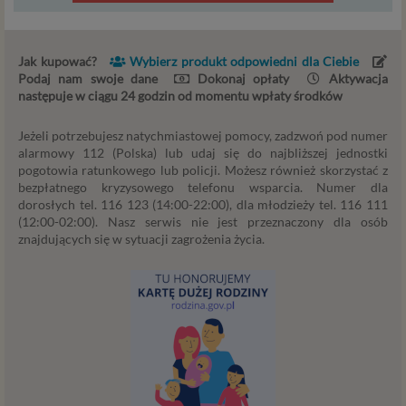
administratora – do czasu istnienia tego uzasadnionego
interesu.
Jak kupować?
Wybierz produkt odpowiedni dla Ciebie
Administratorzy
Podaj nam swoje dane
Dokonaj opłaty
Aktywacja
następuje w ciągu 24 godzin od momentu wpłaty środków
Administratorami Twoich danych osobowych Psychology
Consulting Aneta Styńska właściciel serwisu
Jeżeli potrzebujesz natychmiastowej pomocy, zadzwoń pod numer
internetowego Psychorada.pl. Pełne dane administratora
alarmowy 112 (Polska) lub udaj się do najbliższej jednostki
możesz sprawdzić wchodząc na podstrone Kontakt.
pogotowia ratunkowego lub policji. Możesz również skorzystać z
Znajdziesz tam również informację o naszych Zaufanych
bezpłatnego kryzysowego telefonu wsparcia. Numer dla
Partnerach, czyli firmach i innych podmiotów, z którymi
dorosłych tel. 116 123 (14:00-22:00), dla młodzieży tel. 116 111
współpracujemy głównie w zakresie administracyjnym,
(12:00-02:00). Nasz serwis nie jest przeznaczony dla osób
znajdujących się w sytuacji zagrożenia życia.
technologicznym koniecznym do prowadzenia serwisu i
marketingowym.
Przekazywanie danych
Twoje dane będą przetwarzać Psychology Consulting
właściciel serwisu Psychorada.pl i Zaufani Partnerzy.
Twoje dane mogą być również powierzone do
przetwarzania innym podmiotom. W każdym takim