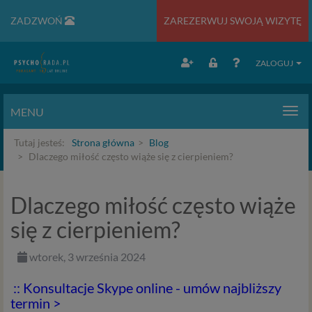
ZADZWOŃ
ZAREZERWUJ SWOJĄ WIZYTĘ
ZALOGUJ
MENU
Men
Tutaj jesteś:
Strona główna
Blog
Dlaczego miłość często wiąże się z cierpieniem?
Dlaczego miłość często wiąże
się z cierpieniem?
wtorek, 3 września 2024
:: Konsultacje Skype online - umów najbliższy
termin >