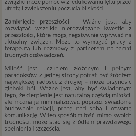
związku może pomóc w zredukowaniu lęku przed
informacji przedstawiamy skrót najważniejszych
utratą i zwiększeniu poczucia bliskości.
zagadnień dotyczących przetwarzania Twoich danych
osobowych, jakie może mieć miejsce po 25 maja 2018 r. w
Zamknięcie przeszłości
– Ważne jest, aby
związku z korzystaniem z naszych usług. Prosimy Cię o jej
rozwiązać wszelkie nierozwiązane kwestie z
przeczytanie, nie zajmie to więcej niż kilka minut.
przeszłości, które mogą negatywnie wpływać na
Czym są dane osobowe
aktualny związek. Może to wymagać pracy z
terapeutą lub rozmowy z partnerem na temat
Dane osobowe to, zgodnie z RODO, informacje o
trudnych doświadczeń.
zidentyfikowanej lub możliwej do zidentyfikowania
osobie fizycznej. W przypadku korzystania z naszego
Miłość jest uczuciem złożonym i pełnym
serwisu takimi danymi są np. adres e-mail, adres IP lub
paradoksów. Z jednej strony potrafi być źródłem
Twoje dane w serwisie konsultacyjnym czy w innej
największej radości, z drugiej – może przynosić
usłudze oferowanej przez Psychoradę. Dane osobowe
głęboki ból. Ważne jest, aby być świadomym
mogą być zapisywane w plikach cookies lub podobnych
tego, że cierpienie jest naturalną częścią miłości,
technologiach (np. local storage) instalowanych przez nas
ale można je minimalizować poprzez świadome
lub naszych Zaufanych Partnerów na naszych stronach i
budowanie relacji, pracę nad sobą i otwartą
urządzeniach, których używasz podczas korzystania z
komunikację. W ten sposób miłość, mimo swoich
naszych usług.
trudności, może stać się źródłem prawdziwego
spełnienia i szczęścia.
Podstawa i cel przetwarzania