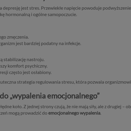
depresję jest stres. Przewlekłe napięcie powoduje podwyższenie
kę hormonalną i ogólne samopoczucie.
ego zmęczenia.
ganizm jest bardziej podatny na infekcje.
ą stabilizację nastroju.
kszy komfort psychiczny.
resji często jest osłabiony.
 skuteczna strategia regulowania stresu, która pozwala organizm
 do „wypalenia emocjonalnego”
e koło. Z jednej strony czują, że nie mają siły, ale z drugiej – obw
iczeń mogą prowadzić do
emocjonalnego wypalenia
.