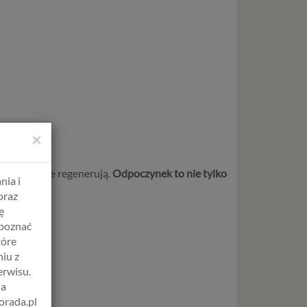
×
re wcale nie regenerują.
Odpoczynek to nie tylko
nia i
oraz
ę
apoznać
tóre
iu z
erwisu.
na
orada.pl