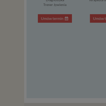
Ni
Trener żywienia
in
po
Umów termin
Umów t
je
mi
sp
do
do
tr
usł
int
Ps
Tw
re
re
Two
ch
mo
Twoje da