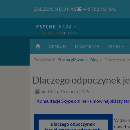
ZADZWOŃ DO NAS
+48 782 765 646
CENNIK
DIAGNOZA
BLOG
Tutaj jesteś:
Strona główna
Blog
Dlaczego odpo
Dlaczego odpoczynek je
niedziela, 16 marca 2025
:: Konsultacje Skype online - umów najbliższy te
W dzisi
nawet w