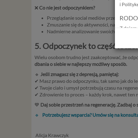
i Polity
❌
Co nie jest odpoczynkiem?
RODO
Przeglądanie social mediów przez kilka go
Zmuszanie się do aktywności, na którą nie ma
Z dniem 
Nadmierne analizowanie swoich problemów
Europejs
osób fiz
5. Odpoczynek to część leczen
swobodn
(określ
Wielu osobom trudno jest zaakceptować, że odpo
zakresie 
dbania o siebie w najlepszy możliwy sposób.
wprowadz
🔹
Jeśli zmagasz się z depresją, pamiętaj:
osobowyc
✔ Masz prawo do odpoczynku, tak samo jak do lec
usług in
✔ Twoje ciało i umysł potrzebują czasu na regener
informac
✔ Zdrowienie to proces – każdy krok, nawet ten n
przetwar
2018 r. 
💙
Daj sobie przestrzeń na regenerację. Zadbaj o
nie zajmi
🔹
Potrzebujesz wsparcia? Umów się na konsulta
Czym s
Dane oso
Alicja Krawczyk