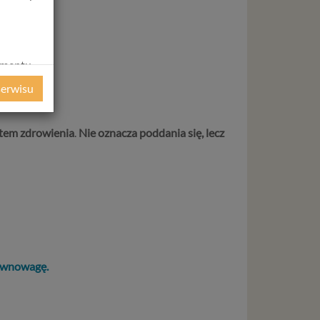
amentu
ochrony
serwisu
ie
WE
ycznym
tem zdrowienia
.
Nie oznacza poddania się, lecz
ystanie z
l. W tej
aja
tanie,
równowagę.
liwej do