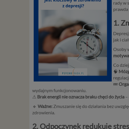
rady w 
prawda 
1. Z
Depresj
jak i cia
Osoby w
motywac
Co dziej
🧠
Mózg
regulacj
💤
Orga
wydajnym funkcjonowaniu.
⚠
Brak energii nie oznacza braku chęci do życia
– 
🔹
Ważne:
Zmuszanie się do działania bez uwzgl
zdrowienia.
2. Odpoczynek redukuje stres 