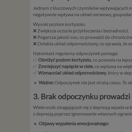
Jednym z kluczowych czynników wpływających na 
negatywnie wpływa na układ nerwowy, gospodar
Wysoki poziom kortyzolu:
❌ Zwiększa uczucie przytłoczenia i bezradności.
❌ Pogarsza jakość snu, co prowadzi do chroniczn
❌ Osłabia układ odpornościowy, co sprawia, że or
Natomiast regularny odpoczynek pomaga:
✅
Obniżyć poziom kortyzolu
, co pozwala na lepsz
✅
Zmniejszyć napięcie w ciele
, co wpływa na wię
✅
Wzmacniać układ odpornościowy
, który w dep
🔹
Ważne:
Odpoczynek nie jest stratą czasu. To
3. Brak odpoczynku prowadzi
Wiele osób zmagających się z depresją wpada w błędn
z depresją poprzez ignorowanie własnych ogran
🔸
Objawy wypalenia emocjonalnego: