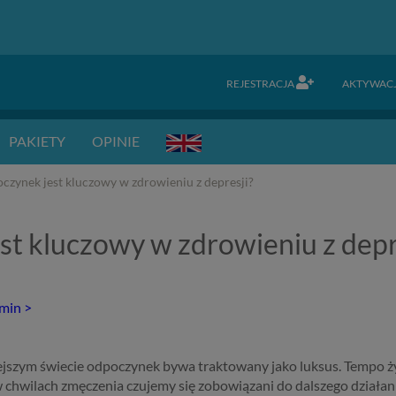
REJESTRACJA
AKTYWAC
PAKIETY
OPINIE
czynek jest kluczowy w zdrowieniu z depresji?
st kluczowy w zdrowieniu z depr
rmin >
ejszym świecie odpoczynek bywa traktowany jako luksus. Tempo życi
 chwilach zmęczenia czujemy się zobowiązani do dalszego działani