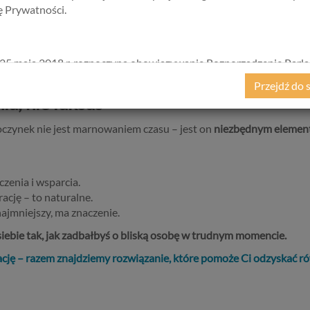
kę Prywatności.
dzin (może prowadzić do porównań i pogorszenia samopoczucia).
 się siły.
25 maja 2018 r. rozpoczyna obowiązywanie Rozporządzenie Parl
 bez przerwy.
kiego i Rady (UE) 2016/679 z dnia 27 kwietnia 2016 r. w sprawie 
Przejdź do 
ycznych w związku z przetwarzaniem danych osobowych i w spraw
ia, nie luksus
ego przepływu takich danych oraz uchylenia dyrektywy 95/46/
ane popularnie jako „RODO”). RODO obowiązywać będzie w ident
czynek nie jest marnowaniem czasu – jest on
niezbędnym elemen
we wszystkich krajach Unii Europejskiej, a więc także w Polsce i
a szereg zmian w zasadach regulujących przetwarzanie danych
h, które będą miały wpływ na wiele dziedzin życia, w tym na korz
zenia i wsparcia.
ternetowych, takich jak między innymi usługi serwisu Psychorada.p
ację – to naturalne.
ji przedstawiamy skrót najważniejszych zagadnień dotyczących
ajmniejszy, ma znaczenie.
zania Twoich danych osobowych, jakie może mieć miejsce po 25 m
w związku z korzystaniem z naszych usług. Prosimy Cię o jej przeczy
 siebie tak, jak zadbałbyś o bliską osobę w trudnym momencie.
e to więcej niż kilka minut.
cję – razem znajdziemy rozwiązanie, które pomoże Ci odzyskać 
ą dane osobowe
bowe to, zgodnie z RODO, informacje o zidentyfikowanej lub moż