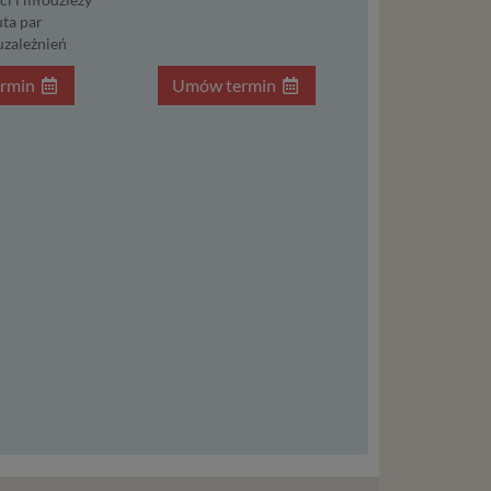
dnionych
ta par
uzależnień
ą. Ta
warzanie
rmin
Umów termin
ejmuje
ba),
zowanie
łasnych
śli
t w
zania
eśli nie
nież
encie.
ypadku