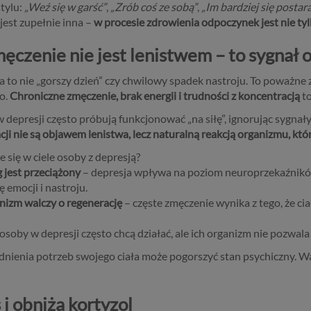
stylu:
„Weź się w garść”
,
„Zrób coś ze sobą”
,
„Im bardziej się postar
jest zupełnie inna –
w procesie zdrowienia odpoczynek jest nie ty
męczenie nie jest lenistwem – to sygnał
a to nie „gorszy dzień” czy chwilowy spadek nastroju. To poważne
ło.
Chroniczne zmęczenie, brak energii i trudności z koncentracją
to
 depresji często próbują funkcjonować „na siłę”, ignorując sygnał
ji nie są objawem lenistwa, lecz naturalną reakcją organizmu, któ
e się w ciele osoby z depresją?
 jest przeciążony
– depresja wpływa na poziom neuroprzekaźników,
ę emocji i nastroju.
nizm walczy o regenerację
– częste zmęczenie wynika z tego, że cia
osoby w depresji często chcą działać, ale ich organizm nie pozwala 
ędnienia potrzeb swojego ciała może pogorszyć stan psychiczny. 
i obniża kortyzol