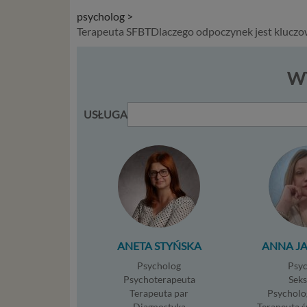
zidentyf
psycholog >
takimi d
Terapeuta SFBTDlaczego odpoczynek jest kluczow
konsulta
mogą być
storage)
WY
stronach
Podsta
USŁUGA
Przetwa
kilka ro
przypadk
Ni
st
st
re
ni
ANETA STYŃSKA
ANNA J
to
Psycholog
Psy
da
Psychoterapeuta
Sek
w p
Terapeuta par
Psycholo
usł
Diagnostyka
Terapeuta 