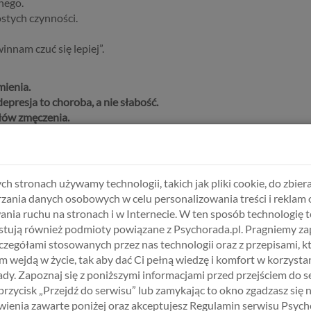
nego.
stych czynności.
nnam czuć się lepiej”.
ienia.
epresja to choroba, a nie słabość.
ałów zmęczenia.
?
jako stratę czasu lub nieświadomie wybiera formy odpoczynku, któ
ch stronach używamy technologii, takich jak pliki cookie, do zbiera
a, które pomagają odbudować siły.
zania danych osobowych w celu personalizowania treści i reklam 
ania ruchu na stronach i w Internecie. W ten sposób technologię t
tują również podmioty powiązane z Psychorada.pl. Pragniemy z
ga w regeneracji organizmu.
zczegółami stosowanych przez nas technologii oraz z przepisami, k
yjnych może pogłębiać uczucie przytłoczenia.
 wejdą w życie, tak aby dać Ci pełną wiedzę i komfort w korzystan
tki spacer może poprawić nastrój.
dy. Zapoznaj się z poniższymi informacjami przed przejściem do s
anie muzyki pomagają wyciszyć umysł.
 przycisk „Przejdź do serwisu” lub zamykając to okno zgadzasz się 
 kluczowe w zdrowieniu.
ienia zawarte poniżej oraz akceptujesz Regulamin serwisu Psych