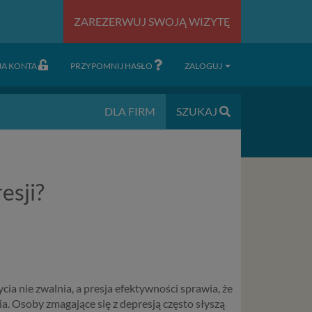
ZAREZERWUJ SWOJĄ WIZYTĘ
JA KONTA
PRZYPOMNIJ HASŁO
ZALOGUJ
DLA FIRM
SZUKAJ
esji?
a nie zwalnia, a presja efektywności sprawia, że
a. Osoby zmagające się z depresją często słyszą