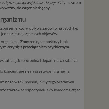
asz, tym szybciej wyjdziesz z kryzysu”
. Tymczasem
lko ważny, ale wręcz niezbędny
.
 organizmu
 zaburzenie, które wpływa zarówno na psychikę,
 jedne z jej najczęstszych objawów.
y organizmu.
Zmęczenie, senność czy brak
ry mierzy się z przeciążeniem psychicznym
.
 takich jak serotonina i dopamina, co zaburza
ło koncentruje się na przetrwaniu, a nie na
im na to w taki sposób, jakby tego oczekiwali.
Warto traktować odpoczynek jako świadomą część