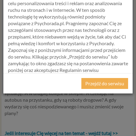
celu personalizowania treści i reklam oraz analizowania
ruchu na stronach i w Internecie. W ten sposób
technologię tę wykorzystują również podmioty
Nie zawsze jest łatwo w ten sposób podejść do każdego
powiązane z Psychorada.pl. Pragniemy zapoznać Cię ze
wydarzenia. Te szczególnie bolesne czasem trzeba najpierw
szczegółami stosowanych przez nas technologii oraz z
przeżyć, dając sobie przestrzeń na ból czy rozpacz. Jednak
przepisami, które niebawem wejdą w życie, tak aby dać Ci
akceptacja pozwala ze spokojem przyjąć nawet tego rodzaju
pełną wiedzę i komfort w korzystaniu z Psychorady.
własne reakcje.
Zapoznaj się z poniższymi informacjami przed przejściem
do serwisu. Klikając przycisk „Przejdź do serwisu” lub
zamykając to okno zgadzasz się na postanowienia zawarte
poniżej oraz akceptujesz Regulamin serwisu
Swój poziom akceptacji możesz przetestować w typowych
Psychorada.pl i Politykę Prywatności.
sytuacjach, gdzie nie mamy kontroli. Jak się czujesz i
Przejdź do serwisu
zachowujesz w korku? Czy potrafisz odpuścić i zaakceptować
RODO
sytuację? A w długiej kolejce w sklepie? A czekając na
autobus na przystanku, gdy są roboty drogowe? A gdy
Z dniem 25 maja 2018 r. rozpoczyna obowiązywanie
wydarzy się coś niespodziewanego i musisz zmienić swoje
Rozporządzenie Parlamentu Europejskiego i Rady (UE)
plany?
2016/679 z dnia 27 kwietnia 2016 r. w sprawie ochrony
osób fizycznych w związku z przetwarzaniem danych
osobowych i w sprawie swobodnego przepływu takich
Jeśli interesuje Cię więcej na ten temat - wejdź tutaj >>
danych oraz uchylenia dyrektywy 95/46/WE (określane