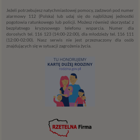
usługach) jak również prowadzenie marketingu i
promocji własnych usług administratora
Jeżeli potrzebujesz natychmiastowej pomocy, zadzwoń pod numer
Psychorada.pl w serwisie administratora (np. jeśli
alarmowy 112 (Polska) lub udaj się do najbliższej jednostki
interesujesz się psychologią dziecka i oglądasz
pogotowia ratunkowego lub policji. Możesz również skorzystać z
materiały na ten temat w Psychorada.pl to możemy
bezpłatnego kryzysowego telefonu wsparcia. Numer dla
dorosłych tel. 116 123 (14:00-22:00), dla młodzieży tel. 116 111
Ci wyświetlić reklamę na podobny temat).
(12:00-02:00). Nasz serwis nie jest przeznaczony dla osób
Twoja dobrowolna zgoda. Aby móc pokazać
znajdujących się w sytuacji zagrożenia życia.
interesujące Cię oferty reklamowe (np. produktu lub
usługi, których możesz potrzebować) reklamodawcy
i ich przedstawiciele muszą mieć możliwość
przetwarzania Twoich danych. Udzielenie takiej
zgody jest całkowicie dobrowolne, i jeśli nie chcesz,
nie musisz jej udzielać. Dzięki naszemu rozwiązaniu
masz również możliwość ograniczenia zakresu lub
zmiany zgody w dowolnym momencie.
Twoje dane, w ramach naszych usług, przetwarzane będą
wyłącznie w przypadku posiadania przez nas lub inny
podmiot przetwarzający dane jednej z dopuszczonych
przez RODO podstaw prawnych i wyłącznie w celu
dostosowanym do danej podstawy, zgodnie z opisem