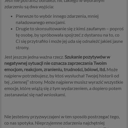
Jeśli nie potrafisz odnaleźć nic takiego w wybranym
zdarzeniu są dwa wyjścia:
Pierwsze to wybór innego zdarzenia, mniej
naładowanego emocjami.
Drugie to skonsultowanie się z kimś zaufanym – poproś
tę osobę, by spróbowała spojrzeć z dystansu na to, co
Ci się przytrafiło i może jej uda się odnaleźć jakieś jasne
strony.
Jest jeszcze jedna ważna rzecz.
Szukanie pozytywów w
negatywnej sytuacji nie oznacza zaprzeczania Twoim
emocjom, reakcjom, zranieniu, trudności, bólowi, itd.
Może
najpierw potrzebujesz, by ktoś wysłuchał Twojej historii od
tej „ciemnej” strony. Może najpierw musisz wyrazić wszystkie
emocje, które wiążą się z tym wydarzeniem, a dopiero potem
zastanawiać się nad wnioskami.
Nie jesteśmy przyzwyczajeni w ten sposób postrzegać tego,
co nas spotyka. Nieprzyjemne zdarzenia najchętniej