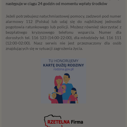
następuje w ciągu 24 godzin od momentu wpłaty środków
Administratorzy
Jeżeli potrzebujesz natychmiastowej pomocy, zadzwoń pod numer
Administratorami Twoich danych osobowych Psychology
alarmowy 112 (Polska) lub udaj się do najbliższej jednostki
Consulting Aneta Styńska właściciel serwisu
pogotowia ratunkowego lub policji. Możesz również skorzystać z
internetowego Psychorada.pl. Pełne dane administratora
bezpłatnego kryzysowego telefonu wsparcia. Numer dla
możesz sprawdzić wchodząc na podstrone Kontakt.
dorosłych tel. 116 123 (14:00-22:00), dla młodzieży tel. 116 111
(12:00-02:00). Nasz serwis nie jest przeznaczony dla osób
Znajdziesz tam również informację o naszych Zaufanych
znajdujących się w sytuacji zagrożenia życia.
Partnerach, czyli firmach i innych podmiotów, z którymi
współpracujemy głównie w zakresie administracyjnym,
technologicznym koniecznym do prowadzenia serwisu i
marketingowym.
Przekazywanie danych
Twoje dane będą przetwarzać Psychology Consulting
właściciel serwisu Psychorada.pl i Zaufani Partnerzy.
Twoje dane mogą być również powierzone do
przetwarzania innym podmiotom. W każdym takim
przypadku przekazanie danych nie uprawnia ich odbiorcy
do dowolnego korzystania z nich, a jedynie do korzystania