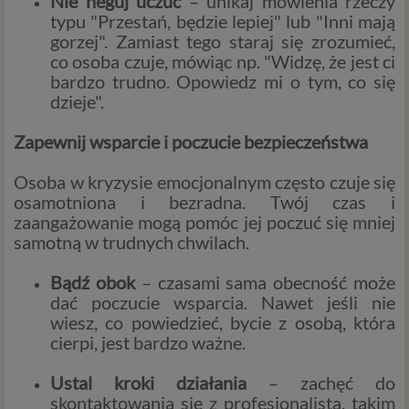
Nie neguj uczuć
– unikaj mówienia rzeczy
typu "Przestań, będzie lepiej" lub "Inni mają
gorzej". Zamiast tego staraj się zrozumieć,
co osoba czuje, mówiąc np. "Widzę, że jest ci
bardzo trudno. Opowiedz mi o tym, co się
dzieje".
Zapewnij wsparcie i poczucie bezpieczeństwa
Osoba w kryzysie emocjonalnym często czuje się
osamotniona i bezradna. Twój czas i
zaangażowanie mogą pomóc jej poczuć się mniej
samotną w trudnych chwilach.
Bądź obok
– czasami sama obecność może
dać poczucie wsparcia. Nawet jeśli nie
wiesz, co powiedzieć, bycie z osobą, która
cierpi, jest bardzo ważne.
Ustal kroki działania
– zachęć do
skontaktowania się z profesjonalistą, takim