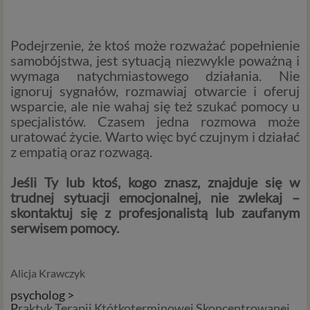
związku z korzystaniem z naszych usług. Prosimy Cię o jej
przeczytanie, nie zajmie to więcej niż kilka minut.
Podejrzenie, że ktoś może rozważać popełnienie
samobójstwa, jest sytuacją niezwykle poważną i
Czym są dane osobowe
wymaga natychmiastowego działania. Nie
Dane osobowe to, zgodnie z RODO, informacje o
ignoruj sygnałów, rozmawiaj otwarcie i oferuj
zidentyfikowanej lub możliwej do zidentyfikowania
wsparcie, ale nie wahaj się też szukać pomocy u
osobie fizycznej. W przypadku korzystania z naszego
specjalistów. Czasem jedna rozmowa może
serwisu takimi danymi są np. adres e-mail, adres IP lub
uratować życie. Warto więc być czujnym i działać
Twoje dane w serwisie konsultacyjnym czy w innej
z empatią oraz rozwagą.
usłudze oferowanej przez Psychoradę. Dane osobowe
mogą być zapisywane w plikach cookies lub podobnych
Jeśli Ty lub ktoś, kogo znasz, znajduje się w
technologiach (np. local storage) instalowanych przez nas
trudnej sytuacji emocjonalnej, nie zwlekaj –
lub naszych Zaufanych Partnerów na naszych stronach i
skontaktuj się z profesjonalistą lub zaufanym
urządzeniach, których używasz podczas korzystania z
serwisem pomocy.
naszych usług.
Podstawa i cel przetwarzania
Alicja Krawczyk
Przetwarzanie danych osobowych wymaga podstawy
psycholog >
prawnej. RODO przewiduje kilka rodzajów takich
P
raktyk Terapii Któtkoterminowej Skoncentrowanej