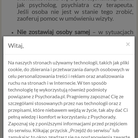
jak psycholog, psychiatra czy terapeuta.
Jeśli osoba nie jest w stanie tego zrobić,
zaoferuj pomoc w umówieniu wizyty.
Nie zostawiaj osoby samej
– w sytuacjach
wysokiego ryzyka (jeśli osoba ma konkretny
×
Witaj,
plan i dostęp do narzędzi samobójczych), nie
zostawiaj jej bez opieki. Możesz poprosić
kogoś o pomoc lub, w skrajnych
Na naszych stronach używamy technologii, takich jak pliki
przypadkach, wezwać służby ratunkowe.
cookie, do zbierania i przetwarzania danych osobowych w
celu personalizowania treści i reklam oraz analizowania
Skontaktuj się z profesjonalistami
ruchu na stronach i w Internecie. W ten sposób
technologię tę wykorzystują również podmioty
Pomoc specjalistyczna jest kluczowa. Możesz
powiązane z Psychorada.pl. Pragniemy zapoznać Cię ze
zaproponować osobie w kryzysie
szczegółami stosowanych przez nas technologii oraz z
skontaktowanie się z psychologiem, psychiatrą
przepisami, które niebawem wejdą w życie, tak aby dać Ci
lub inną osobą wykwalifikowaną do udzielania
pełną wiedzę i komfort w korzystaniu z Psychorady.
pomocy. W Polsce działają także infolinie
Zapoznaj się z poniższymi informacjami przed przejściem
kryzysowe, które oferują wsparcie
do serwisu. Klikając przycisk „Przejdź do serwisu” lub
psychologiczne 24 godziny na dobę, takie jak:
zamykając to okno zgadzasz się na postanowienia zawarte