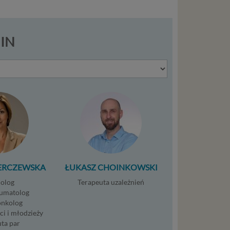
ystanie z
l. W tej
aja
MIN
tanie,
liwej do
wisu
osobowe
local
szych
ług.
ERCZEWSKA
ŁUKASZ CHOINKOWSKI
olog
Terapeuta uzależnień
umatolog
nkolog
ewiduje
ci i młodzieży
ta par
: