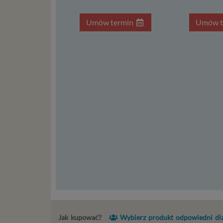
Ni
Umów termin
Umów t
st
st
re
ni
to
da
w p
usł
Ni
in
po
je
mi
sp
do
do
tr
usł
Jak kupować?
Wybierz produkt odpowiedni dla
int