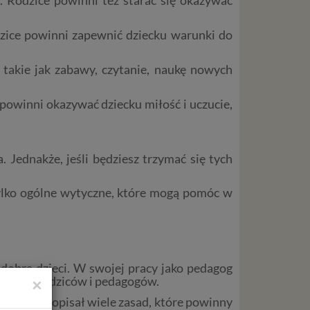
dzice powinni zapewnić dziecku warunki do
takie jak zabawy, czytanie, naukę nowych
 powinni okazywać dziecku miłość i uczucie,
 Jednakże, jeśli będziesz trzymać się tych
tylko ogólne wytyczne, które mogą pomóc w
 dobra dzieci. W swojej pracy jako pedagog
la wielu rodziców i pedagogów.
×
szacunku" opisał wiele zasad, które powinny