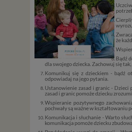
Uczciw
potrzeb
Cierpl
wyrozu
Zwraca
że każd
Wspiera
Bądź d
dla swojego dziecka. Zachowuj się tak,
Komunikuj się z dzieckiem - bądź ot
odpowiadaj na jego pytania.
Ustanowienie zasad i granic - Dzieci 
zasad i granic pomoże dziecku zrozumie
Wspieranie pozytywnego zachowania 
pochwały są ważne w kształtowaniu 
Komunikacja i słuchanie - Warto słuch
komunikacja pomoże dziecku zbudować 
Przykładanie uwagi do emocji - Wart