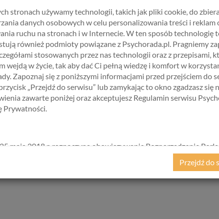
eci. Oto niektóre z tych zasad:
ch stronach używamy technologii, takich jak pliki cookie, do zbiera
iecko ma prawo do szacunku ze strony dorosłych. Doros
zania danych osobowych w celu personalizowania treści i reklam 
w.
ania ruchu na stronach i w Internecie. W ten sposób technologię t
dziecko ma prawo do wyrażania swojego zdania i uczuć. D
tują również podmioty powiązane z Psychorada.pl. Pragniemy z
zczegółami stosowanych przez nas technologii oraz z przepisami, k
 wejdą w życie, tak aby dać Ci pełną wiedzę i komfort w korzystan
 ma prawo do podejmowania decyzji i popełniania błęd
a błędy.
dy. Zapoznaj się z poniższymi informacjami przed przejściem do s
 przycisk „Przejdź do serwisu” lub zamykając to okno zgadzasz się 
Każde dziecko ma prawo do swojego ciała i swojej prywat
ienia zawarte poniżej oraz akceptujesz Regulamin serwisu Psych
kę Prywatności.
winno być prowadzone w sposób demokratyczny i partyc
 Rodzic powinien być przyjacielem dziecka, ale jednocześni
elności i niezależności dzieci. Uważał, że to właśnie
25 maja 2018 r. rozpoczyna obowiązywanie Rozporządzenie Parl
amodzielności i odpowiedzialności.
kiego i Rady (UE) 2016/679 z dnia 27 kwietnia 2016 r. w sprawie 
ra się na poszanowaniu praw dziecka i nauczaniu samod
Przejdź do 
ycznych w związku z przetwarzaniem danych osobowych i w spraw
tniczyć w procesie podejmowania decyzji.
ego przepływu takich danych oraz uchylenia dyrektywy 95/46/
ane popularnie jako „RODO”). RODO obowiązywać będzie w ident
we wszystkich krajach Unii Europejskiej, a więc także w Polsce i
a szereg zmian w zasadach regulujących przetwarzanie danych