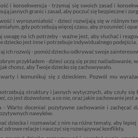
ość i konsekwencja - trzymaj się swoich zasad i konsekw
ują jasnych granic i zasad, aby poczuć się bezpieczne i zo
iwość i wyrozumiałość - dzieci rozwijają się w różnym te
miałym, gdy potrzebują więcej czasu, aby zrozumieć i op
j uwagę na ich potrzeby - ważne jest, aby słuchać i reag
e dziecko jest inne i potrzebuje indywidualnego podejścia.
j ich rozwój - pomóż dziecku odkrywać swoje zainteresowan
obrym przykładem - dzieci uczą się przez naśladowanie, 
 jak chcesz, aby Twoje dziecko się zachowywało.
warty i komunikuj się z dzieckiem. Pozwól mu wyrażać 
potrzebują struktury i jasnych wytycznych, aby czuły się
ć, co jest dozwolone, a co nie, oraz jakie zachowanie jest
- Warto doceniać pozytywne zachowanie i zachęcać dzi
pozytywnych nawyków.
ać dziecka i rozmawiać z nim na różne tematy, aby lepiej
zdrowe relacje i nauczyć się rozwiązywać konflikty.
o nauczyć dziecko rozpoznawać i wyrażać swoje emocje.