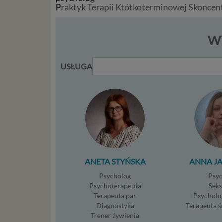
osobowyc
P
raktyk Terapii Któtkoterminowej Skonce
usług in
informac
przetwar
WY
2018 r. 
nie zajmi
USŁUGA
Czym s
Dane oso
zidentyf
takimi d
konsulta
mogą być
storage)
stronach
ANETA STYŃSKA
ANNA J
Psycholog
Psy
Podsta
Psychoterapeuta
Sek
Terapeuta par
Psycholo
Przetwa
Diagnostyka
Terapeuta 
kilka ro
Trener żywienia
przypadk