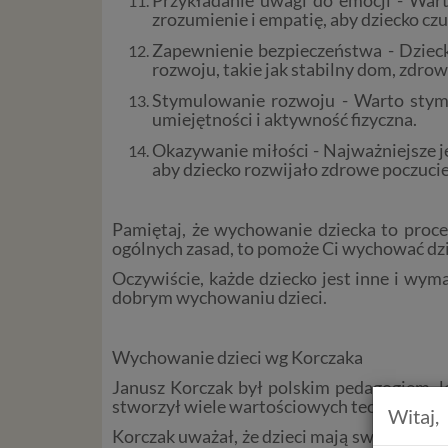
zrozumienie i empatię, aby dziecko cz
Zapewnienie bezpieczeństwa - Dzieck
rozwoju, takie jak stabilny dom, zdrowe
Stymulowanie rozwoju - Warto stymu
umiejętności i aktywność fizyczna.
Okazywanie miłości - Najważniejsze je
aby dziecko rozwijało zdrowe poczucie
Pamiętaj, że wychowanie dziecka to proces
ogólnych zasad, to pomoże Ci wychować dz
Oczywiście, każde dziecko jest inne i wy
dobrym wychowaniu dzieci.
Wychowanie dzieci wg Korczaka
Janusz Korczak był polskim pedagogiem, le
stworzył wiele wartościowych teorii i meto
Witaj,
Korczak uważał, że dzieci mają swoje prawa