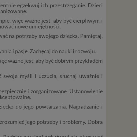
entnie egzekwuj ich przestrzeganie. Dzieci
rganizowane.
mpie, więc ważne jest, aby być cierpliwym i
anować nowe umiejętności.
ować na potrzeby swojego dziecka. Pamiętaj,
ia i pasje. Zachęcaj do nauki i rozwoju.
więc ważne jest, aby być dobrym przykładem
swoje myśli i uczucia, słuchaj uważnie i
 bezpiecznie i zorganizowane. Ustanowienie
 akceptowalne.
ecko do jego powtarzania. Nagradzanie i
 zrozumieć jego potrzeby i problemy. Dobra
 Rodzice powinni też starać się okazywać