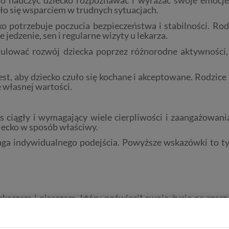
uło się wsparciem w trudnych sytuacjach.
o potrzebuje poczucia bezpieczeństwa i stabilności. Ro
 jedzenie, sen i regularne wizyty u lekarza.
lować rozwój dziecka poprzez różnorodne aktywności, 
st, aby dziecko czuło się kochane i akceptowane. Rodzice
 własnej wartości.
 ciągły i wymagający wiele cierpliwości i zaangażowania.
iecko w sposób właściwy.
maga indywidualnego podejścia. Powyższe wskazówki to 
karzem i pisarzem, który poświęcił swoje życie na rzecz
d wychowawczych, które są wciąż aktualne i inspirujące d
 i należy je szanować. W swoim dziele "Prawo dziecka do 