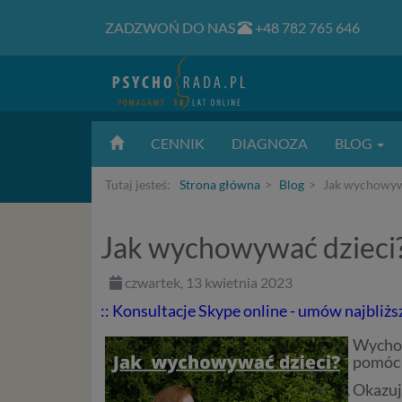
ZADZWOŃ DO NAS
+48 782 765 646
CENNIK
DIAGNOZA
BLOG
Tutaj jesteś:
Strona główna
Blog
Jak wychowyw
Jak wychowywać dzieci
czwartek, 13 kwietnia 2023
:: Konsultacje Skype online - umów najbliżs
Wychow
pomóc 
Okazuj 