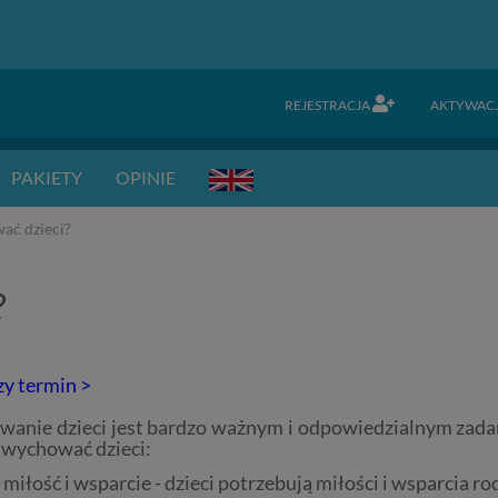
REJESTRACJA
AKTYWAC
PAKIETY
OPINIE
ać dzieci?
?
zy termin >
anie dzieci jest bardzo ważnym i odpowiedzialnym zadan
wychować dzieci:
miłość i wsparcie - dzieci potrzebują miłości i wsparcia ro