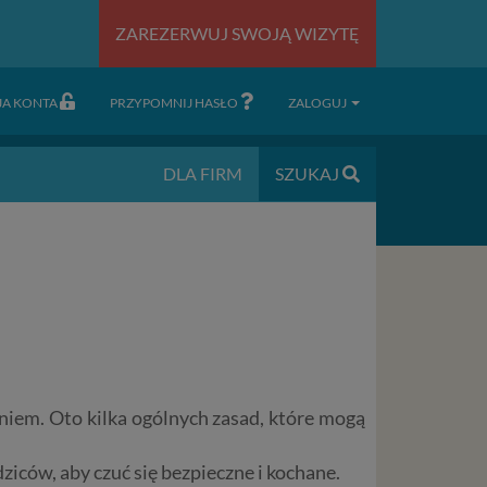
ZAREZERWUJ SWOJĄ WIZYTĘ
JA KONTA
PRZYPOMNIJ HASŁO
ZALOGUJ
DLA FIRM
SZUKAJ
iem. Oto kilka ogólnych zasad, które mogą
dziców, aby czuć się bezpieczne i kochane.