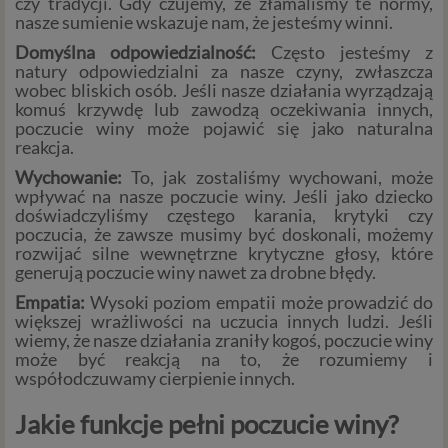
czy tradycji. Gdy czujemy, że złamaliśmy te normy,
nasze sumienie wskazuje nam, że jesteśmy winni.
Domyślna odpowiedzialność:
Często jesteśmy z
natury odpowiedzialni za nasze czyny, zwłaszcza
wobec bliskich osób. Jeśli nasze działania wyrządzają
komuś krzywdę lub zawodzą oczekiwania innych,
poczucie winy może pojawić się jako naturalna
reakcja.
Wychowanie:
To, jak zostaliśmy wychowani, może
wpływać na nasze poczucie winy. Jeśli jako dziecko
doświadczyliśmy częstego karania, krytyki czy
poczucia, że zawsze musimy być doskonali, możemy
rozwijać silne wewnętrzne krytyczne głosy, które
generują poczucie winy nawet za drobne błędy.
Empatia:
Wysoki poziom empatii może prowadzić do
większej wrażliwości na uczucia innych ludzi. Jeśli
wiemy, że nasze działania zraniły kogoś, poczucie winy
może być reakcją na to, że rozumiemy i
współodczuwamy cierpienie innych.
Jakie funkcje pełni poczucie winy?