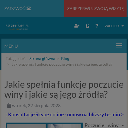
ZADZWOŃ
ZAREZERWUJ SWOJĄ WIZYTĘ
ZALOGUJ
MENU
Men
Tutaj jesteś:
Strona główna
Blog
Jakie spełnia funkcje poczucie winy i jakie są jego źródła?
Jakie spełnia funkcje poczucie
winy i jakie są jego źródła?
wtorek, 22 sierpnia 2023
:: Konsultacje Skype online - umów najbliższy termin >
Poczucie winy -