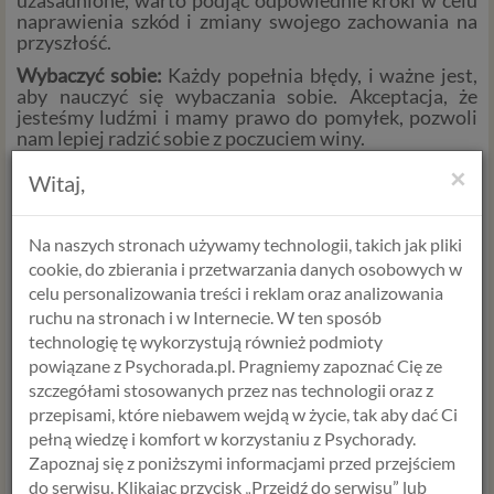
uzasadnione, warto podjąć odpowiednie kroki w celu
naprawienia szkód i zmiany swojego zachowania na
przyszłość.
Wybaczyć sobie:
Każdy popełnia błędy, i ważne jest,
aby nauczyć się wybaczania sobie. Akceptacja, że
jesteśmy ludźmi i mamy prawo do pomyłek, pozwoli
nam lepiej radzić sobie z poczuciem winy.
Mówić o swoich uczuciach:
Dzielenie się swoimi
×
Witaj,
uczuciami z zaufanymi osobami może pomóc nam
zrozumieć swoje emocje i uzyskać wsparcie.
Na naszych stronach używamy technologii, takich jak pliki
Praktyki samopomocowe:
Medytacja, joga, czy czas
dla siebie mogą pomóc w zrozumieniu i regulacji
cookie, do zbierania i przetwarzania danych osobowych w
swoich emocji, w tym poczucia winy.
celu personalizowania treści i reklam oraz analizowania
ruchu na stronach i w Internecie. W ten sposób
Poczucie winy jest naturalną częścią ludzkiej natury.
Ważne jest, aby rozróżniać uzasadnione poczucie winy
technologię tę wykorzystują również podmioty
od nieuzasadnionej, nadmiernej krytyki siebie.
powiązane z Psychorada.pl. Pragniemy zapoznać Cię ze
Pamiętajmy, że nie jesteśmy doskonali i nasze błędy
szczegółami stosowanych przez nas technologii oraz z
stanowią okazję do nauki i rozwoju.
przepisami, które niebawem wejdą w życie, tak aby dać Ci
pełną wiedzę i komfort w korzystaniu z Psychorady.
Zapoznaj się z poniższymi informacjami przed przejściem
Alicja Krawczyk
do serwisu. Klikając przycisk „Przejdź do serwisu” lub