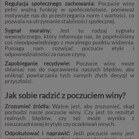
Regulacja społecznego zachowania:
Poczucie winy
pełni ważną funkcję w społeczeństwie, ponieważ
motywuje nas do przestrzegania norm i wartości, co
pozwala na utrzymanie stabilności społecznej.
Sygnał moralny:
Jest to rodzaj sygnału
wewnętrznego, który informuje nas, że popełniliśmy
coś nieodpowiedniego z moralnego punktu widzenia.
Pomaga nam rozwijać poczucie etyki i
odpowiedzialności za nasze czyny.
Zapobieganie recydywie:
Poczucie winy może
skłaniać nas do naprawienia naszych błędów, aby
uniknąć powtarzania tych samych złych decyzji w
przyszłości.
Jak sobie radzić z poczuciem winy?
Zrozumieć źródła:
Ważne jest, aby zrozumieć, skąd
pochodzi nasze poczucie winy. Czy jest to rezultat
realnych błędów, czy też może wynika z
nieuzasadnionej krytyki czy oczekiwań innych.
Odpokutować i naprawić:
Jeśli poczucie winy jest