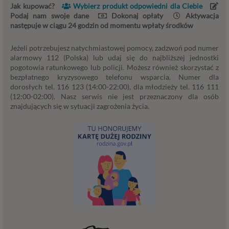
Jak kupować?
Wybierz produkt odpowiedni dla Ciebie
przez administratora lub przez stronę trzecią. Ta
Podaj nam swoje dane
Dokonaj opłaty
Aktywacja
podstawa przetwarzania danych dotyczy
następuje w ciągu 24 godzin od momentu wpłaty środków
przypadków, gdy ich przetwarzanie jest
uzasadnione z uwagi na nasze usprawiedliwione
Jeżeli potrzebujesz natychmiastowej pomocy, zadzwoń pod numer
potrzeby, co obejmuje między innymi konieczność
alarmowy 112 (Polska) lub udaj się do najbliższej jednostki
zapewnienia bezpieczeństwa usługi (np.
pogotowia ratunkowego lub policji. Możesz również skorzystać z
sprawdzenie, czy do Twojego konta nie loguje się
bezpłatnego kryzysowego telefonu wsparcia. Numer dla
nieuprawniona osoba), dokonanie pomiarów
dorosłych tel. 116 123 (14:00-22:00), dla młodzieży tel. 116 111
statystycznych, ulepszania naszych usług i
(12:00-02:00). Nasz serwis nie jest przeznaczony dla osób
znajdujących się w sytuacji zagrożenia życia.
dopasowania ich do potrzeb i wygody
użytkowników (np. personalizowanie treści w
usługach) jak również prowadzenie marketingu i
promocji własnych usług administratora
Psychorada.pl w serwisie administratora (np. jeśli
interesujesz się psychologią dziecka i oglądasz
materiały na ten temat w Psychorada.pl to możemy
Ci wyświetlić reklamę na podobny temat).
Twoja dobrowolna zgoda. Aby móc pokazać
interesujące Cię oferty reklamowe (np. produktu lub
usługi, których możesz potrzebować) reklamodawcy