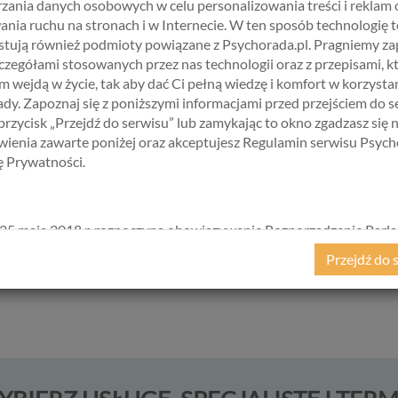
zania danych osobowych w celu personalizowania treści i reklam 
ania ruchu na stronach i w Internecie. W ten sposób technologię t
tują również podmioty powiązane z Psychorada.pl. Pragniemy z
zczegółami stosowanych przez nas technologii oraz z przepisami, k
 rozmów wykazują pewność siebie, uważa się za niekobiece i pozba
 wejdą w życie, tak aby dać Ci pełną wiedzę i komfort w korzystan
strzegane jako niekompetentne… Ale lubiane. Absolutnie patowa 
dy. Zapoznaj się z poniższymi informacjami przed przejściem do s
atię innych i zazwyczaj wybiera się ich na szukane stanowisko (
Ps
 przycisk „Przejdź do serwisu” lub zamykając to okno zgadzasz się 
ienia zawarte poniżej oraz akceptujesz Regulamin serwisu Psych
kę Prywatności.
Biorąc pod uwagę to wszystko:
trzymaj się prosto, ale nie bądź zbyt zadufany w sobie
25 maja 2018 r. rozpoczyna obowiązywanie Rozporządzenie Parl
Polecam Ci pakiet "Mistrzowska pewność siebie" >
kiego i Rady (UE) 2016/679 z dnia 27 kwietnia 2016 r. w sprawie 
Przejdź do 
ycznych w związku z przetwarzaniem danych osobowych i w spraw
ego przepływu takich danych oraz uchylenia dyrektywy 95/46/
ane popularnie jako „RODO”). RODO obowiązywać będzie w ident
we wszystkich krajach Unii Europejskiej, a więc także w Polsce i
a szereg zmian w zasadach regulujących przetwarzanie danych
h, które będą miały wpływ na wiele dziedzin życia, w tym na korz
ternetowych, takich jak między innymi usługi serwisu Psychorada.p