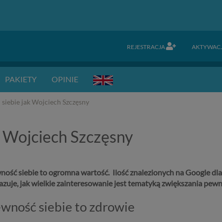
REJESTRACJA
AKTYWAC
PAKIETY
OPINIE
siebie jak Wojciech Szczęsny
k Wojciech Szczęsny
ość siebie to ogromna wartość. Ilość znalezionych na Google dla 
zuje, jak wielkie zainteresowanie jest tematyką zwiększania pewno
wność siebie to zdrowie