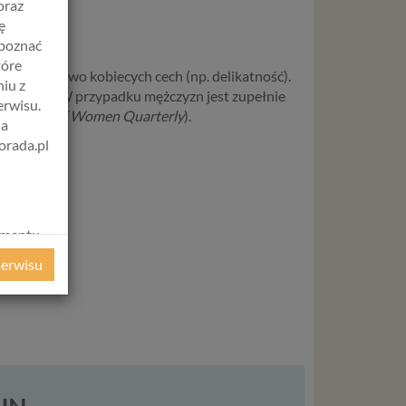
oraz
ę
apoznać
tóre
wione typowo kobiecych cech (np. delikatność).
iu z
sytuacja. W przypadku mężczyzn jest zupełnie
erwisu.
ychology of Women Quarterly
).
na
orada.pl
.
amentu
ochrony
serwisu
ie
WE
ycznym
ystanie z
l. W tej