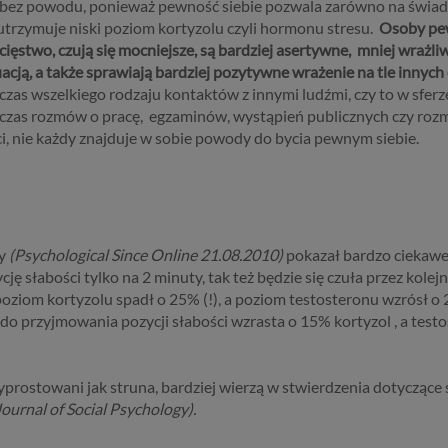
 bez powodu, ponieważ pewność siebie pozwala zarówno na świad
 utrzymuje niski poziom kortyzolu czyli hormonu stresu.
Osoby pew
ięstwo, czują się mocniejsze, są bardziej asertywne, mniej wrażli
acją, a także sprawiają bardziej pozytywne wrażenie na tle innych
zas wszelkiego rodzaju kontaktów z innymi ludźmi, czy to w sferz
czas rozmów o pracę, egzaminów, wystąpień publicznych czy roz
i, nie każdy znajduje w sobie powody do bycia pewnym siebie.
y
(Psychological Since Online 21.08.2010)
pokazał bardzo ciekawe 
ycję słabości tylko na 2 minuty, tak też będzie się czuła przez ko
y poziom kortyzolu spadł o 25% (!), a poziom testosteronu wzrósł o
 przyjmowania pozycji słabości wzrasta o 15% kortyzol , a test
yprostowani jak struna, bardziej wierzą w stwierdzenia dotyczące 
ournal of Social Psychology).