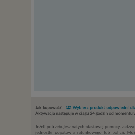
st
st
re
ni
to
da
w p
usł
Ni
in
po
je
mi
sp
do
do
Jak kupować?
Wybierz produkt odpowiedni dla
tr
Aktywacja następuje w ciągu 24 godzin od momentu
usł
int
Jeżeli potrzebujesz natychmiastowej pomocy, zadzwo
Ps
jednostki pogotowia ratunkowego lub policji. Mo