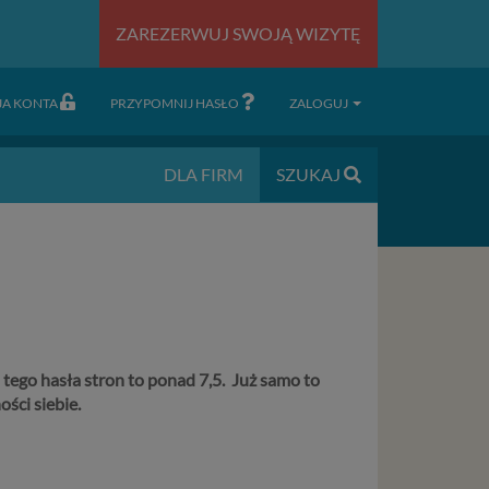
ZAREZERWUJ SWOJĄ WIZYTĘ
JA KONTA
PRZYPOMNIJ HASŁO
ZALOGUJ
DLA FIRM
SZUKAJ
tego hasła stron to ponad 7,5. Już samo to
ści siebie.