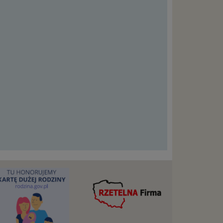
cje na
owę o
e
as konto,
ia
z Ciebie
wnić Ci
dnionych
ą. Ta
warzanie
ejmuje
ba),
zowanie
łasnych
śli
t w