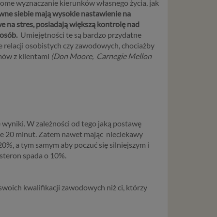
ome wyznaczanie kierunków własnego życia, jak
ne siebie mają wysokie nastawienie na
we na stres, posiadają większą kontrolę nad
 osób.
Umiejętności te są bardzo przydatne
e relacji osobistych czy zawodowych, chociażby
mów z klientami
(Don Moore, Carnegie Mellon
wyniki. W zależności od tego jaką postawę
lejne 20 minut. Zatem nawet mając nieciekawy
 20%, a tym samym aby poczuć się silniejszym i
osteron spada o 10%.
swoich kwalifikacji zawodowych niż ci, którzy