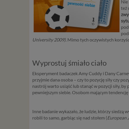
Nie
też
zwyc
sytu
podc
pod
University 2009)
. Mimo tych oczywistych korzyśc
Wyprostuj śmiało ciało
Eksperyment badaczek Amy Cuddy i Dany Carne
przyjmie dana osoba – czy to pozycję siły czy poz
nastrój warto usiąść lub stanąć w pozycji siły, b
pewniejszym siebie. Osobom mającym tendencję do
Inne badanie wykazało, że ludzie, którzy siedzą w
robili to samo, garbiąc się nad stołem (
European J