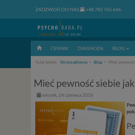
ZADZWOŃ DO NAS
+48 782 765 646
CENNIK
DIAGNOZA
BLOG
Tutaj jesteś:
Strona główna
Blog
Mieć pewność 
Mieć pewność siebie ja
wtorek, 14 czerwca 2016
Pewn
poka
Pe