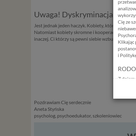
przetwar
analizow
Uwaga! Dyskryminacja.
wykorzys
Cię ze s
Jest jednak jeden haczyk. Kobiety, które podczas
niebawem
Natomiast kobiety skromne i kooperacyjne są po
Psychora
inaczej. Ci którzy są pewni siebie wzbudzają symp
Klikając
postanow
i Polity
RODO
Z dniem 
Europejs
osób fiz
swobodn
Pozdrawiam Cię serdecznie
(określ
Aneta Styńska
zakresie 
psycholog, psychoedukator, szkoleniowiec
wprowadz
osobowyc
usług in