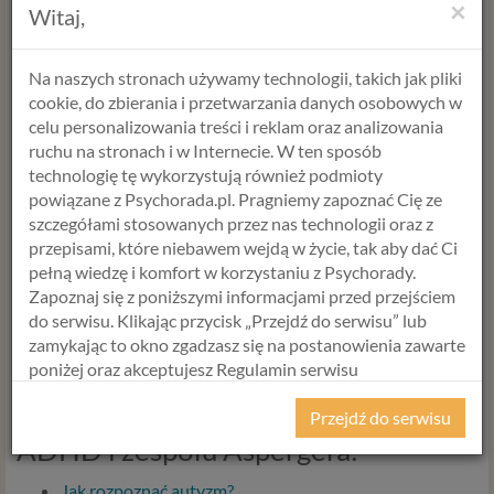
×
Witaj,
Skontaktuj się z nami już dziś – wspólnie stworzymy
Na naszych stronach używamy technologii, takich jak pliki
przestrzeń, w której każdy może czuć się bezpiecznie.
cookie, do zbierania i przetwarzania danych osobowych w
👉
Diagnoza spektrum autyzmu >
celu personalizowania treści i reklam oraz analizowania
👉 Diagnoza ADHD podstawowa
lub diagnoza
rozszerzona
ruchu na stronach i w Internecie. W ten sposób
o test osobowości MMPI >
technologię tę wykorzystują również podmioty
👉 Konsultacja wstępna >
powiązane z Psychorada.pl. Pragniemy zapoznać Cię ze
szczegółami stosowanych przez nas technologii oraz z
przepisami, które niebawem wejdą w życie, tak aby dać Ci
Do zobaczenia po drugiej stronie
pełną wiedzę i komfort w korzystaniu z Psychorady.
Alicja Krawczyk
Zapoznaj się z poniższymi informacjami przed przejściem
mgr
psychologii
do serwisu. Klikając przycisk „Przejdź do serwisu” lub
Terapeuta SFBT
zamykając to okno zgadzasz się na postanowienia zawarte
poniżej oraz akceptujesz Regulamin serwisu
Psychorada.pl i Politykę Prywatności.
Więcej artykulów na temat autyzmu,
Przejdź do serwisu
RODO
ADHD i zespołu Aspergera:
Z dniem 25 maja 2018 r. rozpoczyna obowiązywanie
Jak rozpoznać autyzm?