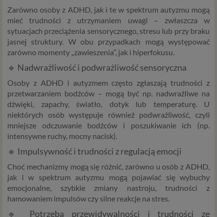
Zarówno osoby z ADHD, jak i te w spektrum autyzmu mogą
mieć trudności z utrzymaniem uwagi – zwłaszcza w
sytuacjach przeciążenia sensorycznego, stresu lub przy braku
jasnej struktury. W obu przypadkach mogą występować
zarówno momenty „zawieszenia”, jak i hiperfokusu.
🔹 Nadwrażliwość i podwrażliwość sensoryczna
Osoby z ADHD i autyzmem często zgłaszają trudności z
przetwarzaniem bodźców – mogą być np. nadwrażliwe na
dźwięki, zapachy, światło, dotyk lub temperaturę. U
niektórych osób występuje również podwrażliwość, czyli
mniejsze odczuwanie bodźców i poszukiwanie ich (np.
intensywne ruchy, mocny nacisk).
🔹 Impulsywność i trudności z regulacją emocji
Choć mechanizmy mogą się różnić, zarówno u osób z ADHD,
jak i w spektrum autyzmu mogą pojawiać się wybuchy
emocjonalne, szybkie zmiany nastroju, trudności z
hamowaniem impulsów czy silne reakcje na stres.
🔹 Potrzeba przewidywalności i trudności ze