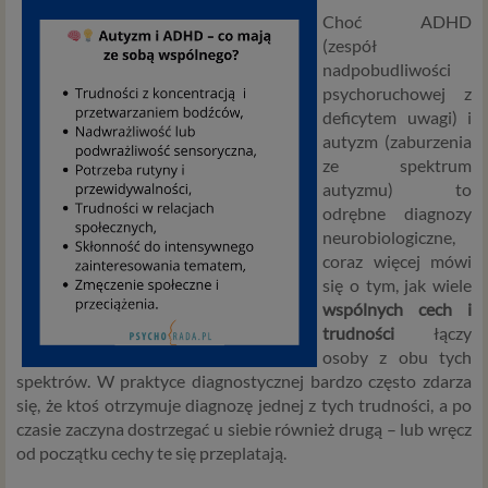
Choć ADHD
(zespół
nadpobudliwości
psychoruchowej z
deficytem uwagi) i
autyzm (zaburzenia
ze spektrum
autyzmu) to
odrębne diagnozy
neurobiologiczne,
coraz więcej mówi
się o tym, jak wiele
wspólnych cech i
trudności
łączy
osoby z obu tych
spektrów. W praktyce diagnostycznej bardzo często zdarza
się, że ktoś otrzymuje diagnozę jednej z tych trudności, a po
czasie zaczyna dostrzegać u siebie również drugą – lub wręcz
od początku cechy te się przeplatają.