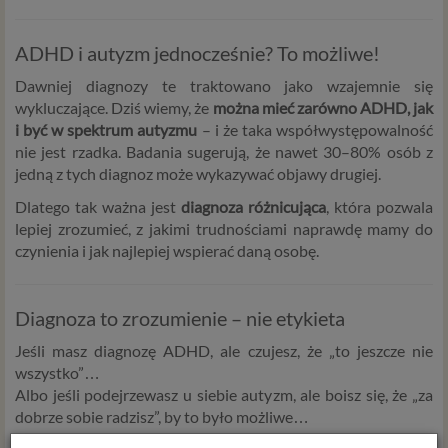
ADHD i autyzm jednocześnie? To możliwe!
Dawniej diagnozy te traktowano jako wzajemnie się
wykluczające. Dziś wiemy, że
można mieć zarówno ADHD, jak
i być w spektrum autyzmu
– i że taka współwystępowalność
nie jest rzadka. Badania sugerują, że nawet 30–80% osób z
jedną z tych diagnoz może wykazywać objawy drugiej.
Dlatego tak ważna jest
diagnoza różnicująca
, która pozwala
lepiej zrozumieć, z jakimi trudnościami naprawdę mamy do
czynienia i jak najlepiej wspierać daną osobę.
Diagnoza to zrozumienie – nie etykieta
Jeśli masz diagnozę ADHD, ale czujesz, że „to jeszcze nie
wszystko”…
Albo jeśli podejrzewasz u siebie autyzm, ale boisz się, że „za
dobrze sobie radzisz”, by to było możliwe…
– warto przyjrzeć się sobie bliżej.