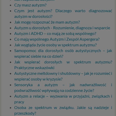
Rozporządzenie Parlamentu Europejskiego i Rady (UE)
Czy masz autyzm?
2016/679 z dnia 27 kwietnia 2016 r. w sprawie ochrony
Czym jest autyzm? Dlaczego warto diagnozować
osób fizycznych w związku z przetwarzaniem danych
autyzm w dorosłości?
osobowych i w sprawie swobodnego przepływu takich
Jak mogę rozpoznać że mam autyzm?
danych oraz uchylenia dyrektywy 95/46/WE (określane
Autyzm u dorosłych - Rozumienie, diagnoza i wsparcie
popularnie jako „RODO”). RODO obowiązywać będzie w
Autyzm i ADHD – co mają ze sobą wspólnego?
identycznym zakresie we wszystkich krajach Unii
Co mają wspólnego Autyzm i Zespół Aspergera?
Europejskiej, a więc także w Polsce i wprowadza szereg
Jak wygląda życie osoby w spektrum autyzmu?
zmian w zasadach regulujących przetwarzanie danych
Samopomoc dla dorosłych osób autystycznych – jak
osobowych, które będą miały wpływ na wiele dziedzin
wspierać siebie na co dzień?
życia, w tym na korzystanie z usług internetowych, takich
Jak wspierać dorosłych w spektrum autyzmu?
jak między innymi usługi serwisu Psychorada.pl. W tej
Praktyczne wskazówki
informacji przedstawiamy skrót najważniejszych
Autystyczne meltdowny i shutdowny – jak je rozumieć i
zagadnień dotyczących przetwarzania Twoich danych
wspierać osoby w kryzysie?
osobowych, jakie może mieć miejsce po 25 maja 2018 r. w
Sensoryka a autyzm – jak nadwrażliwość i
związku z korzystaniem z naszych usług. Prosimy Cię o jej
podwrażliwość wpływają na codzienne życie?
przeczytanie, nie zajmie to więcej niż kilka minut.
Autyzm a relacje – wyzwania w przyjaźni, związkach i
pracy
Czym są dane osobowe
Osoba ze spektrum w związku. Jakie są nadzieje i
Dane osobowe to, zgodnie z RODO, informacje o
przeszkody?