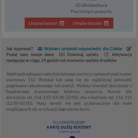
EEGBiofeedback
wyłącznie w przypadku posiadania przez nas lub inny
Psycholog transportu
podmiot przetwarzający dane jednej z dopuszczonych
przez RODO podstaw prawnych i wyłącznie w celu
Umów termin
Umów termin
dostosowanym do danej podstawy, zgodnie z opisem
powyżej. Twoje dane przetwarzane będą do czasu
istnienia podstawy do ich przetwarzania – czyli w
przypadku udzielenia zgody do momentu jej cofnięcia,
Jak kupować?
Wybierz produkt odpowiedni dla Ciebie
ograniczenia lub innych działań z Twojej strony
Podaj nam swoje dane
Dokonaj opłaty
Aktywacja
ograniczających tę zgodę, w przypadku niezbędności
następuje w ciągu 24 godzin od momentu wpłaty środków
danych do wykonania umowy – przez czas jej
wykonywania, a w przypadku, gdy podstawą
Jeżeli potrzebujesz natychmiastowej pomocy, zadzwoń pod numer
alarmowy 112 (Polska) lub udaj się do najbliższej jednostki
przetwarzania danych jest uzasadniony interes
pogotowia ratunkowego lub policji. Możesz również skorzystać z
administratora – do czasu istnienia tego uzasadnionego
bezpłatnego kryzysowego telefonu wsparcia. Numer dla
interesu.
dorosłych tel. 116 123 (14:00-22:00), dla młodzieży tel. 116 111
(12:00-02:00). Nasz serwis nie jest przeznaczony dla osób
Administratorzy
znajdujących się w sytuacji zagrożenia życia.
Administratorami Twoich danych osobowych Psychology
Consulting Aneta Styńska właściciel serwisu
internetowego Psychorada.pl. Pełne dane administratora