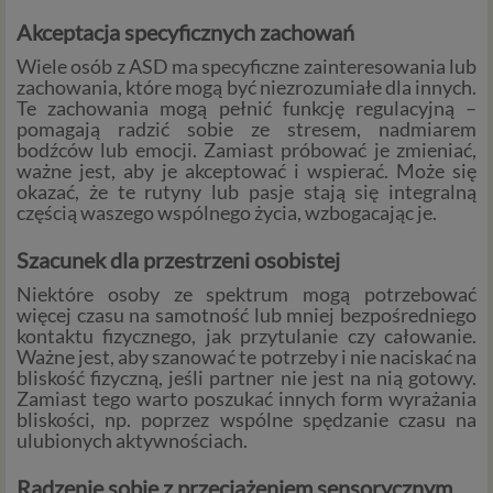
Akceptacja specyficznych zachowań
Wiele osób z ASD ma specyficzne zainteresowania lub
zachowania, które mogą być niezrozumiałe dla innych.
Te zachowania mogą pełnić funkcję regulacyjną –
pomagają radzić sobie ze stresem, nadmiarem
bodźców lub emocji. Zamiast próbować je zmieniać,
ważne jest, aby je akceptować i wspierać. Może się
okazać, że te rutyny lub pasje stają się integralną
częścią waszego wspólnego życia, wzbogacając je.
Szacunek dla przestrzeni osobistej
Niektóre osoby ze spektrum mogą potrzebować
więcej czasu na samotność lub mniej bezpośredniego
kontaktu fizycznego, jak przytulanie czy całowanie.
Ważne jest, aby szanować te potrzeby i nie naciskać na
bliskość fizyczną, jeśli partner nie jest na nią gotowy.
Zamiast tego warto poszukać innych form wyrażania
bliskości, np. poprzez wspólne spędzanie czasu na
ulubionych aktywnościach.
Radzenie sobie z przeciążeniem sensorycznym