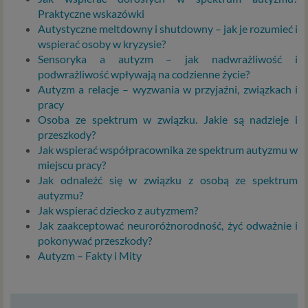
przeczytanie, nie zajmie to więcej niż kilka minut.
Praktyczne wskazówki
Autystyczne meltdowny i shutdowny – jak je rozumieć i
Czym są dane osobowe
wspierać osoby w kryzysie?
Sensoryka a autyzm – jak nadwrażliwość i
Dane osobowe to, zgodnie z RODO, informacje o
podwrażliwość wpływają na codzienne życie?
zidentyfikowanej lub możliwej do zidentyfikowania
Autyzm a relacje – wyzwania w przyjaźni, związkach i
osobie fizycznej. W przypadku korzystania z naszego
pracy
serwisu takimi danymi są np. adres e-mail, adres IP lub
Osoba ze spektrum w związku. Jakie są nadzieje i
Twoje dane w serwisie konsultacyjnym czy w innej
przeszkody?
usłudze oferowanej przez Psychoradę. Dane osobowe
Jak wspierać współpracownika ze spektrum autyzmu w
mogą być zapisywane w plikach cookies lub podobnych
miejscu pracy?
technologiach (np. local storage) instalowanych przez nas
Jak odnaleźć się w związku z osobą ze spektrum
lub naszych Zaufanych Partnerów na naszych stronach i
autyzmu?
urządzeniach, których używasz podczas korzystania z
Jak wspierać dziecko z autyzmem?
naszych usług.
Jak zaakceptować neuroróżnorodność, żyć odważnie i
pokonywać przeszkody?
Podstawa i cel przetwarzania
Autyzm – Fakty i Mity
Przetwarzanie danych osobowych wymaga podstawy
prawnej. RODO przewiduje kilka rodzajów takich
podstaw prawnych dla przetwarzania danych, a w