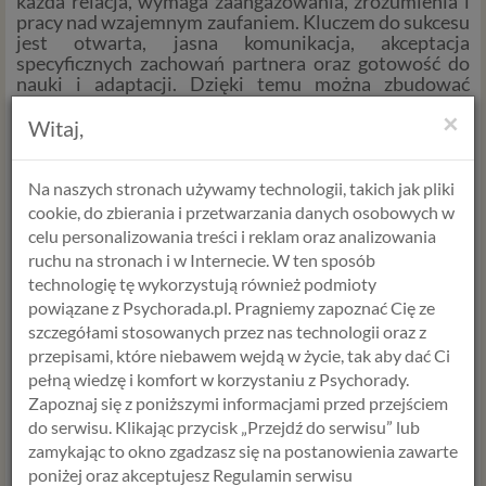
każda relacja, wymaga zaangażowania, zrozumienia i
pracy nad wzajemnym zaufaniem. Kluczem do sukcesu
jest otwarta, jasna komunikacja, akceptacja
specyficznych zachowań partnera oraz gotowość do
nauki i adaptacji. Dzięki temu można zbudować
relację pełną wsparcia, miłości i wzajemnego
×
zrozumienia, która przyniesie satysfakcję obu
Witaj,
stronom.
Autyzm to nie bariera, lecz inna perspektywa – a
Na naszych stronach używamy technologii, takich jak pliki
zrozumienie jej może wzbogacić życie obojga
cookie, do zbierania i przetwarzania danych osobowych w
partnerów.
celu personalizowania treści i reklam oraz analizowania
ruchu na stronach i w Internecie. W ten sposób
technologię tę wykorzystują również podmioty
Skontaktuj się z nami już dziś – wspólnie stworzymy
powiązane z Psychorada.pl. Pragniemy zapoznać Cię ze
przestrzeń, w której każdy może czuć się bezpiecznie.
szczegółami stosowanych przez nas technologii oraz z
👉
Diagnoza spektrum autyzmu >
przepisami, które niebawem wejdą w życie, tak aby dać Ci
👉 Diagnoza ADHD podstawowa
lub diagnoza
rozszerzona
pełną wiedzę i komfort w korzystaniu z Psychorady.
o test osobowości MMPI >
Zapoznaj się z poniższymi informacjami przed przejściem
👉 Konsultacja wstępna >
do serwisu. Klikając przycisk „Przejdź do serwisu” lub
zamykając to okno zgadzasz się na postanowienia zawarte
poniżej oraz akceptujesz Regulamin serwisu