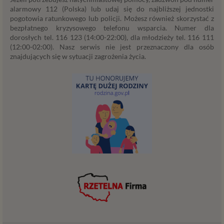
Administratorzy
alarmowy 112 (Polska) lub udaj się do najbliższej jednostki
pogotowia ratunkowego lub policji. Możesz również skorzystać z
Administratorami Twoich danych osobowych Psychology
bezpłatnego kryzysowego telefonu wsparcia. Numer dla
Consulting Aneta Styńska właściciel serwisu
dorosłych tel. 116 123 (14:00-22:00), dla młodzieży tel. 116 111
internetowego Psychorada.pl. Pełne dane administratora
(12:00-02:00). Nasz serwis nie jest przeznaczony dla osób
możesz sprawdzić wchodząc na podstrone Kontakt.
znajdujących się w sytuacji zagrożenia życia.
Znajdziesz tam również informację o naszych Zaufanych
Partnerach, czyli firmach i innych podmiotów, z którymi
współpracujemy głównie w zakresie administracyjnym,
technologicznym koniecznym do prowadzenia serwisu i
marketingowym.
Przekazywanie danych
Twoje dane będą przetwarzać Psychology Consulting
właściciel serwisu Psychorada.pl i Zaufani Partnerzy.
Twoje dane mogą być również powierzone do
przetwarzania innym podmiotom. W każdym takim
przypadku przekazanie danych nie uprawnia ich odbiorcy
do dowolnego korzystania z nich, a jedynie do korzystania
w celach wyraźnie wskazanych przez Psychorada.pl lub
Zaufanego Partnera. Przekazywanie danych ma miejsce