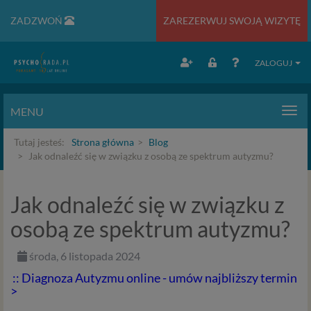
ZADZWOŃ
ZAREZERWUJ SWOJĄ WIZYTĘ
ZALOGUJ
MENU
Men
Tutaj jesteś:
Strona główna
Blog
Jak odnaleźć się w związku z osobą ze spektrum autyzmu?
Jak odnaleźć się w związku z
osobą ze spektrum autyzmu?
środa, 6 listopada 2024
:: Diagnoza Autyzmu online - umów najbliższy termin
>