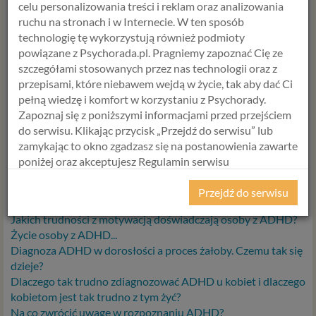
celu personalizowania treści i reklam oraz analizowania
ruchu na stronach i w Internecie. W ten sposób
Do zobaczenia po drugiej stronie
technologię tę wykorzystują również podmioty
Alicja Krawczyk
powiązane z Psychorada.pl. Pragniemy zapoznać Cię ze
mgr
psychologii
szczegółami stosowanych przez nas technologii oraz z
Terapeuta SFBT
przepisami, które niebawem wejdą w życie, tak aby dać Ci
pełną wiedzę i komfort w korzystaniu z Psychorady.
Zapoznaj się z poniższymi informacjami przed przejściem
Więcej artykulów na temat autyzmu,
do serwisu. Klikając przycisk „Przejdź do serwisu” lub
ADHD i zespołu Aspergera:
zamykając to okno zgadzasz się na postanowienia zawarte
poniżej oraz akceptujesz Regulamin serwisu
Zespół nadpobudliwości psychoruchowej – ADHD
Psychorada.pl i Politykę Prywatności.
Autyzm i ADHD – co mają ze sobą wspólnego?
Przejdź do serwisu
Czy ADHD to dar czy przekleństwo?
RODO
Jakich trudności z motywacją doświadczają osoby z ADHD?
Z dniem 25 maja 2018 r. rozpoczyna obowiązywanie
Życie osoby z ADHD...
Rozporządzenie Parlamentu Europejskiego i Rady (UE)
Diagnoza ADHD w dorosłości a proces żałoby. Czemu tak się
2016/679 z dnia 27 kwietnia 2016 r. w sprawie ochrony
dzieje?
osób fizycznych w związku z przetwarzaniem danych
Dlaczego tak trudno zdiagnozować ADHD u kobiet i dlaczego
osobowych i w sprawie swobodnego przepływu takich
kobietom jest tak trudno z tym żyć?
danych oraz uchylenia dyrektywy 95/46/WE (określane
Na co zwrócić uwagę w rozpoznaniu ADHD?