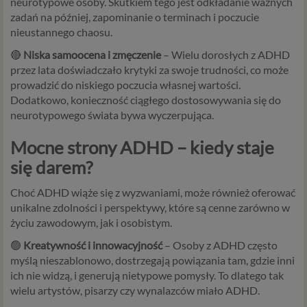
neurotypowe osoby. Skutkiem tego jest odkładanie ważnych
zadań na później, zapominanie o terminach i poczucie
nieustannego chaosu.
🔴
Niska samoocena i zmęczenie
– Wielu dorosłych z ADHD
przez lata doświadczało krytyki za swoje trudności, co może
prowadzić do niskiego poczucia własnej wartości.
Dodatkowo, konieczność ciągłego dostosowywania się do
neurotypowego świata bywa wyczerpująca.
Mocne strony ADHD – kiedy staje
się darem?
Choć ADHD wiąże się z wyzwaniami, może również oferować
unikalne zdolności i perspektywy, które są cenne zarówno w
życiu zawodowym, jak i osobistym.
🟢
Kreatywność i innowacyjność
– Osoby z ADHD często
myślą nieszablonowo, dostrzegają powiązania tam, gdzie inni
ich nie widzą, i generują nietypowe pomysły. To dlatego tak
wielu artystów, pisarzy czy wynalazców miało ADHD.