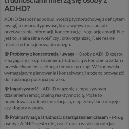
trudnościami mierzą się osoby z
ADHD?
ADHD (zespół nadpobudliwości psychoruchowej z deficytem
uwagi) to neuroatypowość, która wpływa na sposób
przetwarzania informacji, koncentrację i regulację emocji. Nie
jest to „słaba silna wola” czy „brak organizacji”, ale realne
różnice w funkcjonowaniu mózgu.
🔴
Problemy z koncentracją i uwagą
– Osoby z ADHD często
zmagają się z rozproszeniem, trudnością w kończeniu zadań i
przeskakiwaniem z jednego tematu na drugi. W środowisku
wymagającym planowania i konsekwencji może to prowadzić
do frustracji i poczucia porażki.
🔴
Impulsywność
– ADHD wiąże się z impulsywnym
działaniem i emocjonalną reaktywnością. Może to
powodować trudności w relacjach, nieprzemyślane decyzje
czy kłopoty w pracy.
🔴
Prokrastynacja i trudności z zarządzaniem czasem
– Mózg
osoby z ADHD często nie „czuje” czasu w taki sposób jak