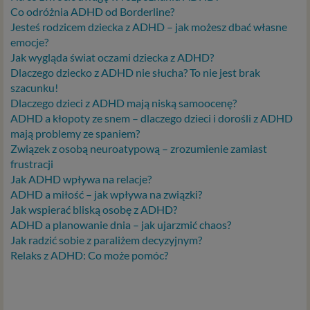
popularnie jako „RODO”). RODO obowiązywać będzie w
Co odróżnia ADHD od Borderline?
identycznym zakresie we wszystkich krajach Unii
Jesteś rodzicem dziecka z ADHD – jak możesz dbać własne
Europejskiej, a więc także w Polsce i wprowadza szereg
emocje?
zmian w zasadach regulujących przetwarzanie danych
Jak wygląda świat oczami dziecka z ADHD?
osobowych, które będą miały wpływ na wiele dziedzin
Dlaczego dziecko z ADHD nie słucha? To nie jest brak
życia, w tym na korzystanie z usług internetowych, takich
szacunku!
jak między innymi usługi serwisu Psychorada.pl. W tej
Dlaczego dzieci z ADHD mają niską samoocenę?
informacji przedstawiamy skrót najważniejszych
ADHD a kłopoty ze snem – dlaczego dzieci i dorośli z ADHD
zagadnień dotyczących przetwarzania Twoich danych
mają problemy ze spaniem?
osobowych, jakie może mieć miejsce po 25 maja 2018 r. w
Związek z osobą neuroatypową – zrozumienie zamiast
związku z korzystaniem z naszych usług. Prosimy Cię o jej
frustracji
przeczytanie, nie zajmie to więcej niż kilka minut.
Jak ADHD wpływa na relacje?
ADHD a miłość – jak wpływa na związki?
Czym są dane osobowe
Jak wspierać bliską osobę z ADHD?
ADHD a planowanie dnia – jak ujarzmić chaos?
Dane osobowe to, zgodnie z RODO, informacje o
Jak radzić sobie z paraliżem decyzyjnym?
zidentyfikowanej lub możliwej do zidentyfikowania
Relaks z ADHD: Co może pomóc?
osobie fizycznej. W przypadku korzystania z naszego
serwisu takimi danymi są np. adres e-mail, adres IP lub
Twoje dane w serwisie konsultacyjnym czy w innej
usłudze oferowanej przez Psychoradę. Dane osobowe