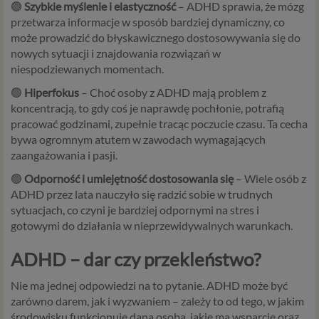
🟢
Szybkie myślenie i elastyczność
– ADHD sprawia, że mózg
przetwarza informacje w sposób bardziej dynamiczny, co
może prowadzić do błyskawicznego dostosowywania się do
nowych sytuacji i znajdowania rozwiązań w
niespodziewanych momentach.
🟢
Hiperfokus
– Choć osoby z ADHD mają problem z
koncentracją, to gdy coś je naprawdę pochłonie, potrafią
pracować godzinami, zupełnie tracąc poczucie czasu. Ta cecha
bywa ogromnym atutem w zawodach wymagających
zaangażowania i pasji.
🟢
Odporność i umiejętność dostosowania się
– Wiele osób z
ADHD przez lata nauczyło się radzić sobie w trudnych
sytuacjach, co czyni je bardziej odpornymi na stres i
gotowymi do działania w nieprzewidywalnych warunkach.
ADHD – dar czy przekleństwo?
Nie ma jednej odpowiedzi na to pytanie. ADHD może być
zarówno darem, jak i wyzwaniem – zależy to od tego, w jakim
środowisku funkcjonuje dana osoba, jakie ma wsparcie oraz