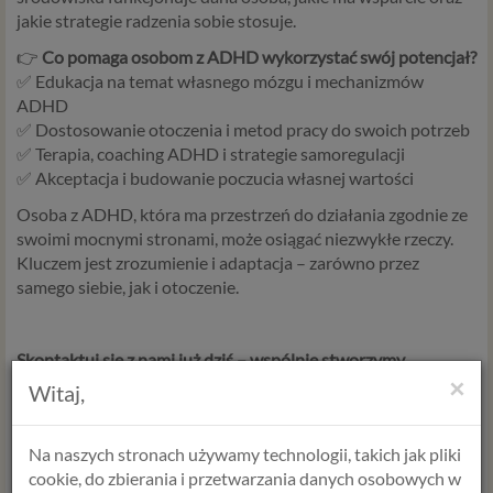
jakie strategie radzenia sobie stosuje.
👉
Co pomaga osobom z ADHD wykorzystać swój potencjał?
✅ Edukacja na temat własnego mózgu i mechanizmów
ADHD
✅ Dostosowanie otoczenia i metod pracy do swoich potrzeb
✅ Terapia, coaching ADHD i strategie samoregulacji
✅ Akceptacja i budowanie poczucia własnej wartości
Osoba z ADHD, która ma przestrzeń do działania zgodnie ze
swoimi mocnymi stronami, może osiągać niezwykłe rzeczy.
Kluczem jest zrozumienie i adaptacja – zarówno przez
samego siebie, jak i otoczenie.
Skontaktuj się z nami już dziś – wspólnie stworzymy
×
przestrzeń, w której każdy może czuć się bezpiecznie.
Witaj,
👉 Diagnoza ADHD podstawowa
lub diagnoza
rozszerzona
o test osobowości MMPI >
Na naszych stronach używamy technologii, takich jak pliki
👉 Konsultacja wstępna >
cookie, do zbierania i przetwarzania danych osobowych w