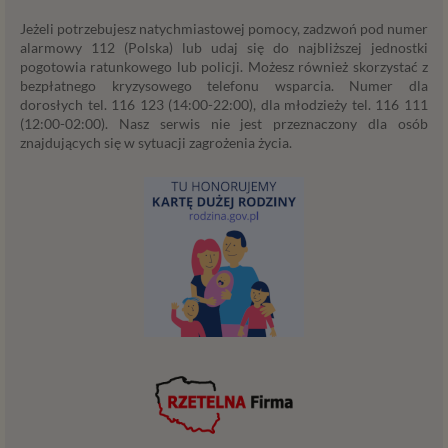
powyżej. Twoje dane przetwarzane będą do czasu
istnienia podstawy do ich przetwarzania – czyli w
Jeżeli potrzebujesz natychmiastowej pomocy, zadzwoń pod numer
przypadku udzielenia zgody do momentu jej cofnięcia,
alarmowy 112 (Polska) lub udaj się do najbliższej jednostki
pogotowia ratunkowego lub policji. Możesz również skorzystać z
ograniczenia lub innych działań z Twojej strony
bezpłatnego kryzysowego telefonu wsparcia. Numer dla
ograniczających tę zgodę, w przypadku niezbędności
dorosłych tel. 116 123 (14:00-22:00), dla młodzieży tel. 116 111
danych do wykonania umowy – przez czas jej
(12:00-02:00). Nasz serwis nie jest przeznaczony dla osób
wykonywania, a w przypadku, gdy podstawą
znajdujących się w sytuacji zagrożenia życia.
przetwarzania danych jest uzasadniony interes
administratora – do czasu istnienia tego uzasadnionego
interesu.
Administratorzy
Administratorami Twoich danych osobowych Psychology
Consulting Aneta Styńska właściciel serwisu
internetowego Psychorada.pl. Pełne dane administratora
możesz sprawdzić wchodząc na podstrone Kontakt.
Znajdziesz tam również informację o naszych Zaufanych
Partnerach, czyli firmach i innych podmiotów, z którymi
współpracujemy głównie w zakresie administracyjnym,
technologicznym koniecznym do prowadzenia serwisu i