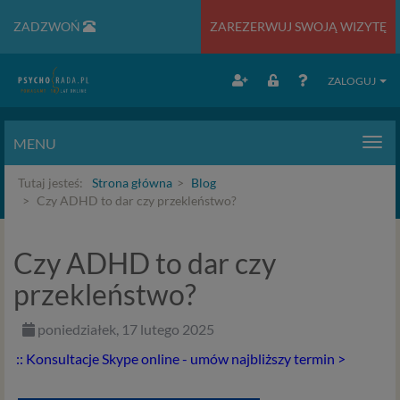
ZADZWOŃ
ZAREZERWUJ SWOJĄ WIZYTĘ
ZALOGUJ
MENU
Men
Tutaj jesteś:
Strona główna
Blog
Czy ADHD to dar czy przekleństwo?
Czy ADHD to dar czy
przekleństwo?
poniedziałek, 17 lutego 2025
:: Konsultacje Skype online - umów najbliższy termin >