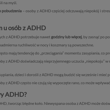
li na myśl.
go pobudzenia
– osoby z ADHD częściej odczuwają niepokój i stres,
em u osób z ADHD
słych z ADHD potrzebuje nawet
godziny lub więcej
, by zasnąć po po
nadmierna ruchliwość w nocy i koszmary są powszechne.
sto mają tendencję do „przeciągania” momentu zasypiania, co pr
oby z ADHD doświadczają nieprzyjemnego uczucia „niepokoju” w no
piania, dzieci i dorośli z ADHD mogą budzić się wcześnie i mieć
by z ADHD często nie czują się wypoczęte rano, co może wpływać
awy ADHD?
DHD, tworząc błędne koło. Niewyspana osoba z ADHD może dośw