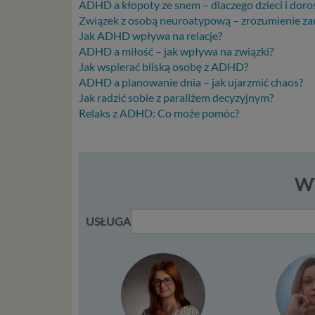
ADHD a kłopoty ze snem – dlaczego dzieci i dor
Podsta
Związek z osobą neuroatypową – zrozumienie zami
Przetwa
Jak ADHD wpływa na relacje?
kilka ro
ADHD a miłość – jak wpływa na związki?
przypadk
Jak wspierać bliską osobę z ADHD?
ADHD a planowanie dnia – jak ujarzmić chaos?
Ni
Jak radzić sobie z paraliżem decyzyjnym?
st
Relaks z ADHD: Co może pomóc?
st
re
ni
to
da
WY
w p
usł
USŁUGA
Ni
in
po
je
mi
sp