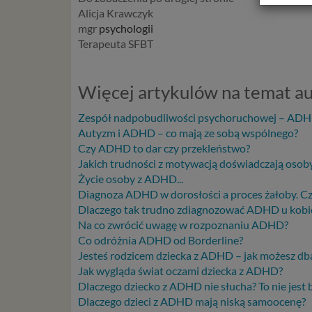
swobodn
Alicja Krawczyk
(określ
mgr
psychologii
zakresie 
Terapeuta SFBT
wprowadz
osobowyc
usług in
Więcej artykulów na temat a
informac
przetwar
Zespół nadpobudliwości psychoruchowej – AD
2018 r. 
Autyzm i ADHD – co mają ze sobą wspólnego?
nie zajmi
Czy ADHD to dar czy przekleństwo?
Jakich trudności z motywacją doświadczają oso
Czym s
Życie osoby z ADHD...
Diagnoza ADHD w dorosłości a proces żałoby. Cze
Dane oso
Dlaczego tak trudno zdiagnozować ADHD u kobiet 
zidentyf
Na co zwrócić uwagę w rozpoznaniu ADHD?
takimi d
Co odróżnia ADHD od Borderline?
konsulta
Jesteś rodzicem dziecka z ADHD – jak możesz db
mogą być
Jak wygląda świat oczami dziecka z ADHD?
storage)
Dlaczego dziecko z ADHD nie słucha? To nie jest 
stronach
Dlaczego dzieci z ADHD mają niską samoocenę?