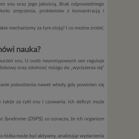
em snu oraz jego jakością. Brak odpowiedniego
oło zmęczenia, problemów z koncentracją i
ie mechanizmy za tym stoją? I co można zrobić,
mówi nauka?
urzeń snu. U osób neurotypowych sen reguluje
 dobowy oraz zdolność mózgu do „wyciszenia się”
anie pobudzenia nawet wtedy, gdy powinien się
 także za cykl snu i czuwania. Ich deficyt może
se Syndrome (DSPS)
, co oznacza, że ich organizm
o łóżka może być aktywny, analizując wydarzenia