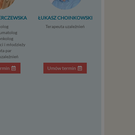
zowanie
łasnych
ERCZEWSKA
ŁUKASZ CHOINKOWSKI
śli
olog
Terapeuta uzależnień
t w
umatolog
nkolog
ci i młodzieży
ta par
zania
uzależnień
eśli nie
nież
rmin
Umów termin
encie.
ypadku
osowanym
ędą do
nia
trony
ia umowy
a danych