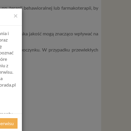
. terapii behawioralnej lub farmakoterapii, by
×
nia i
n i jego niska jakość mogą znacząco wpływać na
oraz
ę
 jakość wypoczynku. W przypadku przewlekłych
apoznać
e.
tóre
iu z
erwisu.
na
orada.pl
amentu
ochrony
serwisu
ie