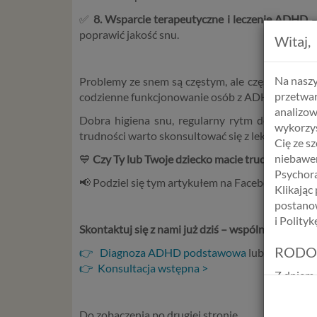
✅
8. Wsparcie terapeutyczne i leczenie ADHD
–
poprawić jakość snu.
Witaj,
Na naszy
Problemy ze snem są częstym, ale często ignor
przetwar
codzienne funkcjonowanie osób z ADHD, nasilają
analizow
Dobra higiena snu, regularny rytm dobowy or
wykorzys
trudności warto skonsultować się z lekarzem lub 
Cię ze s
niebawem
💙
Czy Ty lub Twoje dziecko macie trudności z
Psychora
📢 Podziel się tym artykułem na Facebook i Inst
Klikając
postanow
i Polity
Skontaktuj się z nami już dziś – wspólnie stworzy
RODO
👉 Diagnoza ADHD podstawowa
lub diagnoza
👉 Konsultacja wstępna >
Z dniem 
Europejs
osób fiz
Do zobaczenia po drugiej stronie