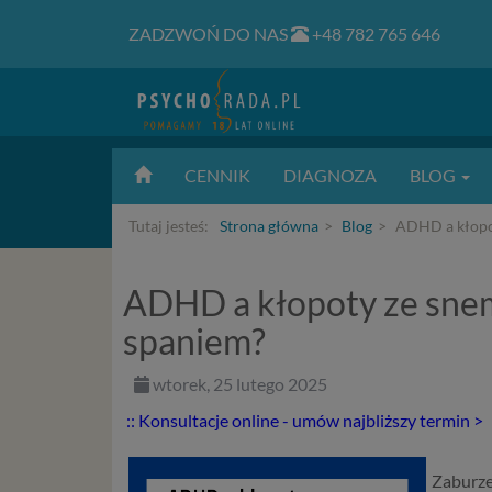
ZADZWOŃ DO NAS
+48 782 765 646
CENNIK
DIAGNOZA
BLOG
Tutaj jesteś:
Strona główna
Blog
ADHD a kłopot
ADHD a kłopoty ze snem 
spaniem?
wtorek, 25 lutego 2025
:: Konsultacje online - umów najbliższy termin >
Zaburze