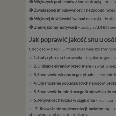
🔴
Większych problemów z koncentracją
– brak s
🔴
Zwiększonej impulsywności i nadpobudliwośc
🔴
Większej drażliwości i wahań nastroju
– brak s
🔴
Zmniejszonej motywacji
– osoby z ADHD i nied
Jak poprawić jakość snu u os
Choć osoby z ADHD mogą mieć większe trudności z
✅
1. Stały rytm snu i czuwania
– regularne godzin
✅
2. Unikanie ekranów przed snem
– światło nieb
✅
3. Stworzenie wieczornego rytuału
– czytanie k
✅
4. Ograniczenie pobudzających napojów i jedz
✅
5. Stworzenie komfortowego środowiska do s
✅
6. Aktywność fizyczna w ciągu dnia
– ruch poma
✅
7. Rozważenie suplementacji melatoniną
– u
stosowana pod nadzorem lekarza.