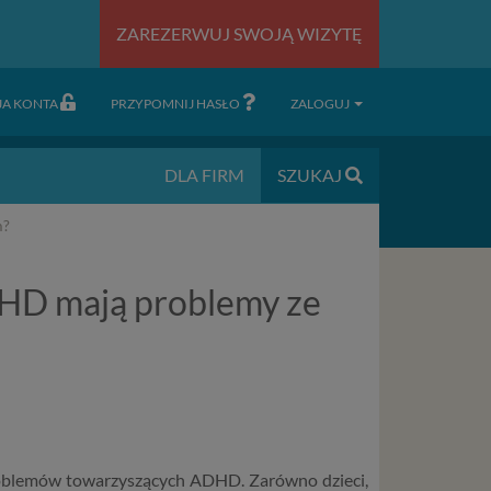
ZAREZERWUJ SWOJĄ WIZYTĘ
JA KONTA
PRZYPOMNIJ HASŁO
ZALOGUJ
DLA FIRM
SZUKAJ
m?
ADHD mają problemy ze
problemów towarzyszących ADHD. Zarówno dzieci,