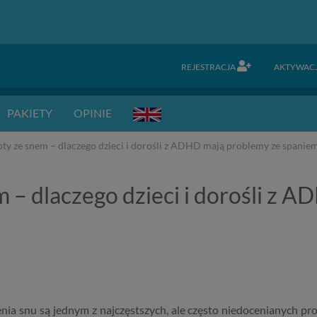
REJESTRACJA
AKTYWAC
PAKIETY
OPINIE
y ze snem – dlaczego dzieci i dorośli z ADHD mają problemy ze spanie
– dlaczego dzieci i dorośli z 
nia snu są jednym z najczęstszych, ale często niedocenianych 