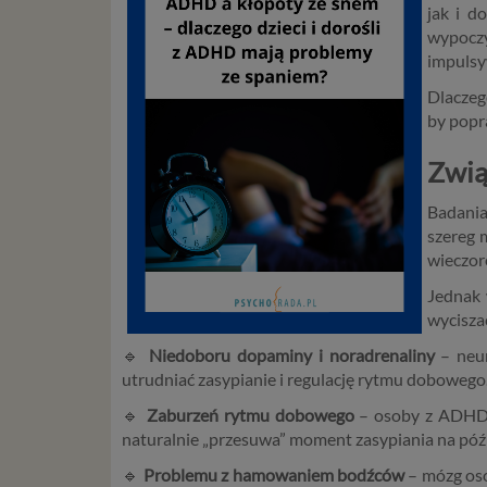
jak i d
wypocz
impulsy
Dlaczeg
by popr
Zwią
Badania
szereg 
wieczor
Jednak 
wyciszać
🔹
Niedoboru dopaminy i noradrenaliny
– neur
utrudniać zasypianie i regulację rytmu dobowego
🔹
Zaburzeń rytmu dobowego
– osoby z ADHD c
naturalnie „przesuwa” moment zasypiania na późn
🔹
Problemu z hamowaniem bodźców
– mózg oso