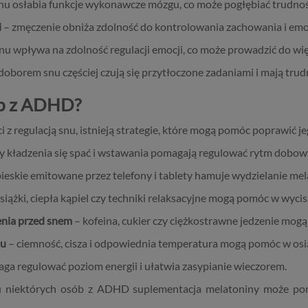
nu osłabia funkcje wykonawcze mózgu, co może pogłębiać trudnoś
i
– zmęczenie obniża zdolność do kontrolowania zachowania i emoc
nu wpływa na zdolność regulacji emocji, co może prowadzić do więk
oborem snu częściej czują się przytłoczone zadaniami i mają trud
ób z ADHD?
 regulacją snu, istnieją strategie, które mogą pomóc poprawić je
y kładzenia się spać i wstawania pomagają regulować rytm dobow
ieskie emitowane przez telefony i tablety hamuje wydzielanie mela
siążki, ciepła kąpiel czy techniki relaksacyjne mogą pomóc w wyci
enia przed snem
– kofeina, cukier czy ciężkostrawne jedzenie mogą
nu
– ciemność, cisza i odpowiednia temperatura mogą pomóc w osią
ga regulować poziom energii i ułatwia zasypianie wieczorem.
 niektórych osób z ADHD suplementacja melatoniny może pom