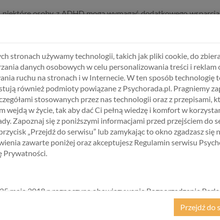
 niektóre osoby z ADHD mogą wymagać dodatkowego wsparcia, np
ch stronach używamy technologii, takich jak pliki cookie, do zbiera
owanym aspektem ADHD. Trudności z zasypianiem, niespokojny se
zania danych osobowych w celu personalizowania treści i reklam 
c ich objawy.
ania ruchu na stronach i w Internecie. W ten sposób technologię t
az unikanie czynników pobudzających mogą znacząco poprawić
tują również podmioty powiązane z Psychorada.pl. Pragniemy z
psychologiem, aby dobrać najlepsze strategie i ewentualne leczeni
zczegółami stosowanych przez nas technologii oraz z przepisami, k
 wejdą w życie, tak aby dać Ci pełną wiedzę i komfort w korzystan
e snem w ADHD? Jakie metody pomagają Wam zasnąć?
dy. Zapoznaj się z poniższymi informacjami przed przejściem do s
agram, aby zwiększyć świadomość! 💙
 przycisk „Przejdź do serwisu” lub zamykając to okno zgadzasz się 
ienia zawarte poniżej oraz akceptujesz Regulamin serwisu Psych
kę Prywatności.
my przestrzeń, w której każdy może czuć się bezpiecznie.
rozszerzona o test osobowości MMPI >
25 maja 2018 r. rozpoczyna obowiązywanie Rozporządzenie Parl
kiego i Rady (UE) 2016/679 z dnia 27 kwietnia 2016 r. w sprawie 
Przejdź do 
ycznych w związku z przetwarzaniem danych osobowych i w spraw