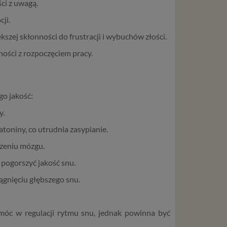
ci z uwagą.
ji.
szej skłonności do frustracji i wybuchów złości.
ności z rozpoczęciem pracy.
go jakość:
y.
toniny, co utrudnia zasypianie.
szeniu mózgu.
 pogorszyć jakość snu.
gnięciu głębszego snu.
óc w regulacji rytmu snu, jednak powinna być