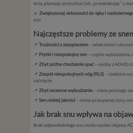
dnia, planując przyszłość lub „przeskakując” z myś
🔹
Zwiększonej skłonności do lęku i nadmierne
snu.
Najczęstsze problemy ze sn
📌
Trudności z zasypianiem
– wiele dzieci i doro
📌
Płytki i niespokojny sen
– częste wybudzenia, 
📌
Zbyt późne chodzenie spać
– osoby z ADHD czę
📌
Zespół niespokojnych nóg (RLS)
– niektóre os
zaśnięcie.
📌
Zbyt wczesne wybudzanie
– mimo późnego zasy
📌
Sen niskiej jakości
– mimo przespanej nocy, oso
Jak brak snu wpływa na obj
Brak odpowiedniego snu może nasilać objawy A