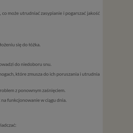
 co może utrudniać zasypianie i pogarszać jakość
łożeniu się do łóżka.
owadzi do niedoboru snu.
gach, które zmusza do ich poruszania i utrudnia
 problem z ponownym zaśnięciem.
 na funkcjonowanie w ciągu dnia.
iadczać: