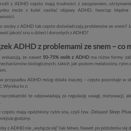
orośli z ADHD często mają trudności z zasypianiem, utrzymani
ynku może z kolei nasilać objawy ADHD, tworząc błędne k
wności.
o osoby z ADHD tak często doświadczają problemów ze snem? Jak
awić jakość snu u dzieci i dorosłych z ADHD?
zek ADHD z problemami ze snem – co 
 wskazują, że nawet
50-75% osób z ADHD
ma różne formy zab
mechanizmów biologicznych, takich jak poziom melatoniny, rytm
em.
w przypadku ADHD mózg działa inaczej – często pozostaje w st
. Wynika to z:
oprzekaźniki te odpowiadają za regulację uwagi, motywacji, ale
.
zęsto mają opóźniony rytm snu, czyli tzw.
Delayed Sleep Pha
iejsze godziny.
by z ADHD nie „wyłącza się” tak łatwo. Nawet po położeniu się d