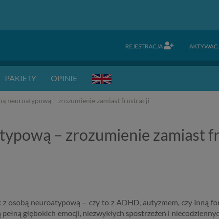
REJESTRACJA
AKTYWAC
PAKIETY
OPINIE
bą neuroatypową – zrozumienie zamiast frustracji
ypową – zrozumienie zamiast fr
 z osobą neuroatypową – czy to z ADHD, autyzmem, czy inną fo
 pełną głębokich emocji, niezwykłych spostrzeżeń i niecodzienny