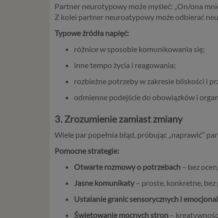
Partner neurotypowy może myśleć: „On/ona mnie 
Z kolei partner neuroatypowy może odbierać neut
Typowe źródła napięć:
różnice w sposobie komunikowania się;
inne tempo życia i reagowania;
rozbieżne potrzeby w zakresie bliskości i pr
odmienne podejście do obowiązków i organi
3. Zrozumienie zamiast zmiany
Wiele par popełnia błąd, próbując „naprawić” pa
Pomocne strategie:
Otwarte rozmowy o potrzebach
– bez ocen,
Jasne komunikaty
– proste, konkretne, bez
Ustalanie granic sensorycznych i emocjona
Świętowanie mocnych stron
– kreatywności,