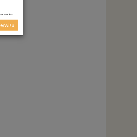
amentu
ochrony
serwisu
ie
WE
ycznym
ystanie z
l. W tej
aja
tanie,
liwej do
wisu