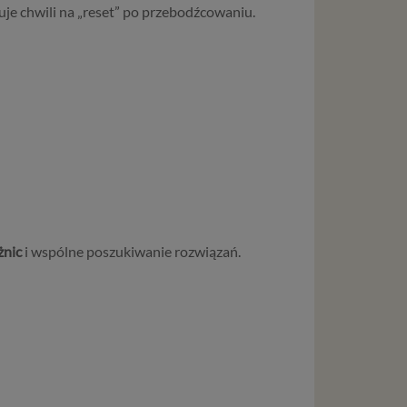
e chwili na „reset” po przebodźcowaniu.
żnic
i wspólne poszukiwanie rozwiązań.