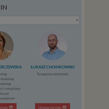
warzanie
MIN
ejmuje
ba),
zowanie
łasnych
śli
t w
ERCZEWSKA
ŁUKASZ CHOINKOWSKI
zania
olog
Terapeuta uzależnień
eśli nie
umatolog
nież
nkolog
encie.
ci i młodzieży
ta par
ypadku
uzależnień
osowanym
rmin
Umów termin