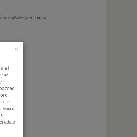
ia w codziennym życiu.
×
nia i
oraz
ę
apoznać
tóre
iu z
erwisu.
na
orada.pl