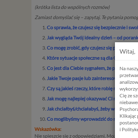
(krótka lista do wspólnych rozmów)
Zamiast domyślać się – zapytaj. Te pytania pomo
Co sprawia, że czujesz się bezpiecznie i 
Jak wygląda Twój idealny dzień – od poran
Co mogę zrobić, gdy czujesz się przebodźco
Witaj,
Które sytuacje społeczne są dla Ciebie wy
Co jest dla Ciebie sygnałem, że potrzebujes
Na naszy
przetwar
Jakie Twoje pasje lub zainteresowania chcia
analizow
Czy są jakieś rzeczy, które robię nieświadom
wykorzys
Cię ze s
Jak mogę najlepiej okazywać Ci miłość i ws
niebawem
Jak chciałbyś/chciałabyś, żeby wyglądała na
Psychora
Klikając
Co moglibyśmy wprowadzić do naszej rutyny,
postanow
Wskazówka:
i Polity
Nie spieszcie się z odpowiedziami. Możecie omawi