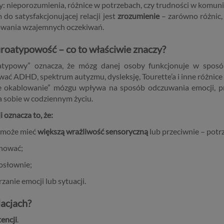
y: nieporozumienia, różnice w potrzebach, czy trudności w komun
 do satysfakcjonującej relacji jest
zrozumienie
– zarówno różnic, 
wania wzajemnych oczekiwań.
roatypowość – co to właściwie znaczy?
typowy” oznacza, że mózg danej osoby funkcjonuje w sposób
ać ADHD, spektrum autyzmu, dysleksję, Tourette’a i inne różnice
e okablowanie” mózgu wpływa na sposób odczuwania emocji, prz
a sobie w codziennym życiu.
i oznacza to, że:
 może mieć
większą wrażliwość sensoryczną
lub przeciwnie – pot
anować;
osłownie;
anie emocji lub sytuacji.
lacjach?
encji
.