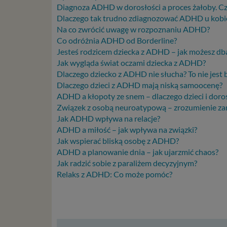
konsulta
Diagnoza ADHD w dorosłości a proces żałoby. Cze
mogą być
Dlaczego tak trudno zdiagnozować ADHD u kobiet 
storage)
Na co zwrócić uwagę w rozpoznaniu ADHD?
stronach
Co odróżnia ADHD od Borderline?
Jesteś rodzicem dziecka z ADHD – jak możesz db
Podsta
Jak wygląda świat oczami dziecka z ADHD?
Dlaczego dziecko z ADHD nie słucha? To nie jest 
Przetwa
Dlaczego dzieci z ADHD mają niską samoocenę?
kilka ro
ADHD a kłopoty ze snem – dlaczego dzieci i dor
przypadk
Związek z osobą neuroatypową – zrozumienie zami
Ni
Jak ADHD wpływa na relacje?
st
ADHD a miłość – jak wpływa na związki?
st
Jak wspierać bliską osobę z ADHD?
re
ADHD a planowanie dnia – jak ujarzmić chaos?
ni
Jak radzić sobie z paraliżem decyzyjnym?
to
Relaks z ADHD: Co może pomóc?
da
w p
usł
Ni
in