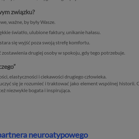
wym związku?
we, ważne, by były Wasze.
ękkie światło, ulubione faktury, unikanie hałasu.
stara się wyjść poza swoją strefę komfortu.
ć zostawienia drugiej osoby w spokoju, gdy tego potrzebuje.
czego”
i, elastyczności i ciekawości drugiego człowieka.
uczyć się je rozumieć i traktować jako element wspólnej historii.
też niezwykle bogata i inspirująca.
partnera neuroatypowego