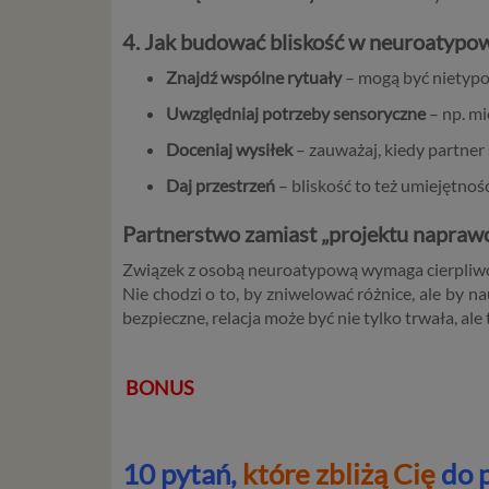
4. Jak budować bliskość w neuroatypo
Znajdź wspólne rytuały
– mogą być nietypo
Uwzględniaj potrzeby sensoryczne
– np. mi
Doceniaj wysiłek
– zauważaj, kiedy partner 
Daj przestrzeń
– bliskość to też umiejętnoś
Partnerstwo zamiast „projektu napraw
Związek z osobą neuroatypową wymaga cierpliwośc
Nie chodzi o to, by zniwelować różnice, ale by na
bezpieczne, relacja może być nie tylko trwała, ale 
BONUS
10 pytań,
które zbliżą Cię
do 