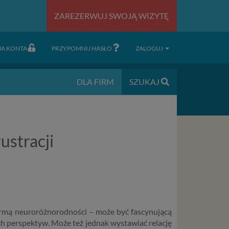
ZAREZERWUJ SWOJĄ WIZYTĘ
JA KONTA
PRZYPOMNIJ HASŁO
ZALOGUJ
DLA FIRM
SZUKAJ
ustracji
rmą neuroróżnorodności – może być fascynującą
ch perspektyw. Może też jednak wystawiać relację