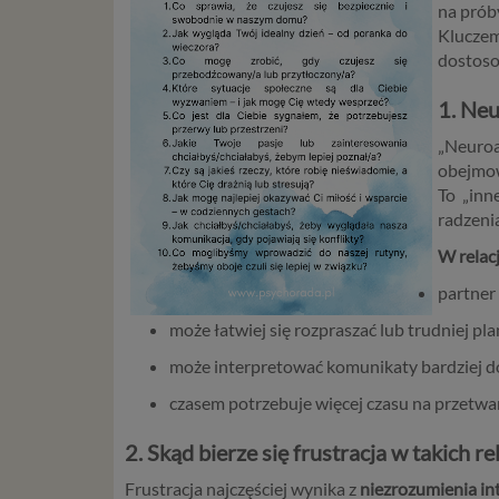
na prób
Kluczem
dostoso
1. Neu
„Neuroa
obejmow
To „inn
radzeni
W relacj
partner
może łatwiej się rozpraszać lub trudniej pl
może interpretować komunikaty bardziej d
czasem potrzebuje więcej czasu na przetwarz
2. Skąd bierze się frustracja w takich re
Frustracja najczęściej wynika z
niezrozumienia int