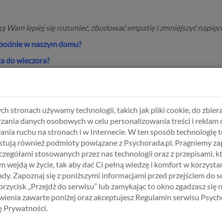
gą Wam lepiej się rozumieć, zbudować empatię i zmniejszyć napięc
swobodnie w naszym domu?
ka do wieczora?
wany/a lub przytłoczony/a?
zwaniem – i jak mogę Cię wtedy wesprzeć?
z przerwy lub przestrzeni?
ch stronach używamy technologii, takich jak pliki cookie, do zbiera
zania danych osobowych w celu personalizowania treści i reklam 
łbyś/chciałabyś, żebym lepiej poznał/a?
ania ruchu na stronach i w Internecie. W ten sposób technologię t
ie, a które Cię drażnią lub stresują?
tują również podmioty powiązane z Psychorada.pl. Pragniemy z
zczegółami stosowanych przez nas technologii oraz z przepisami, k
parcie – w codziennych gestach?
 wejdą w życie, tak aby dać Ci pełną wiedzę i komfort w korzystan
sza komunikacja, gdy pojawiają się konflikty?
dy. Zapoznaj się z poniższymi informacjami przed przejściem do s
 przycisk „Przejdź do serwisu” lub zamykając to okno zgadzasz się 
 żebysmy oboje czuli się lepiej w związku?
ienia zawarte poniżej oraz akceptujesz Regulamin serwisu Psych
kę Prywatności.
ać jedno pytanie dziennie, przy kawie lub podczas spaceru.