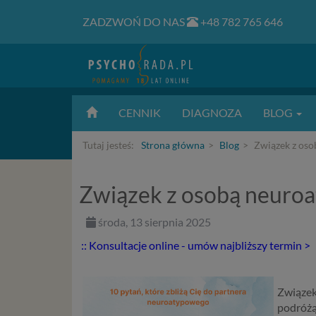
ZADZWOŃ DO NAS
+48 782 765 646
CENNIK
DIAGNOZA
BLOG
Tutaj jesteś:
Strona główna
Blog
Związek z oso
Związek z osobą neuroat
środa, 13 sierpnia 2025
:: Konsultacje online - umów najbliższy termin >
Związek
podróżą