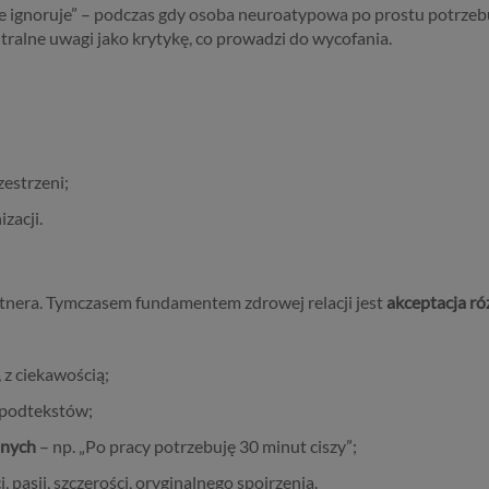
ignoruje” – podczas gdy osoba neuroatypowa po prostu potrzebuj
ralne uwagi jako krytykę, co prowadzi do wycofania.
zestrzeni;
zacji.
rtnera. Tymczasem fundamentem zdrowej relacji jest
akceptacja ró
 z ciekawością;
 podtekstów;
lnych
– np. „Po pracy potrzebuję 30 minut ciszy”;
 pasji, szczerości, oryginalnego spojrzenia.