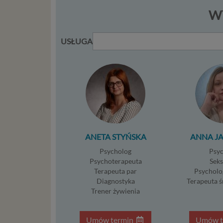
po
WY
je
mi
USŁUGA
sp
do
do
tr
usł
int
Ps
Tw
re
ANETA STYŃSKA
ANNA J
re
Psycholog
Psy
Two
Psychoterapeuta
Sek
ch
Terapeuta par
Psycholo
mo
Diagnostyka
Terapeuta 
Trener żywienia
Twoje da
posiadan
dopuszc
Umów termin
Umów t